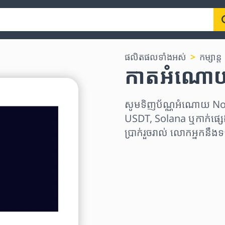
ផលិតផលទាំងអស់
កម្សាន្ត
កាតអំណោយ
សូមទិញប័ណ្ណអំណោយ Nor
USDT, Solana ឬកាក់ផ្សេ
ប្រាក់រួចរាល់ លោកអ្នកនឹ
ជ្រើសរើសតំបន់
ជ្រើសរើសចំនួនទឹកប្រាក់