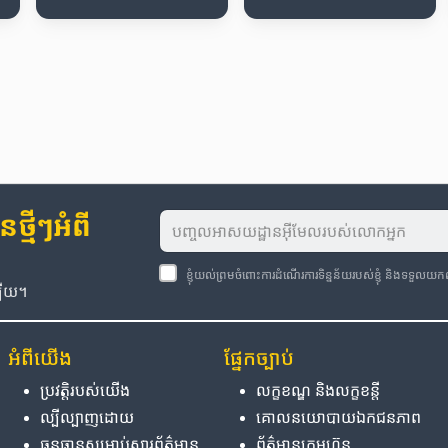
្មីៗអំពី
ខ្ញុំយល់ព្រមចំពោះការដំណើរការទិន្នន័យរបស់ខ្ញុំ និងទទួលយ
ឡើយ។
អំពី​យើង
ផ្នែក​ច្បាប់
ប្រវត្តិ​របស់​យើង
លក្ខខណ្ឌ និង​លក្ខខន្តី
ល្បីល្បាញ​ដោយ
គោលនយោបាយ​ឯកជនភាព
ធនធាន​សម្រាប់​សារព័ត៌មាន
ព័ត៌មាន​ក្រុមហ៊ុន