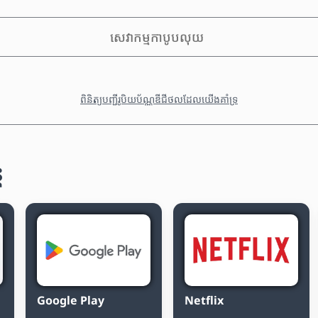
សេវាកម្មកាបូបលុយ
ពិនិត្យបញ្ជីរូបិយប័ណ្ណឌីជីថលដែលយើងគាំទ្រ
ត
Google Play
Netflix