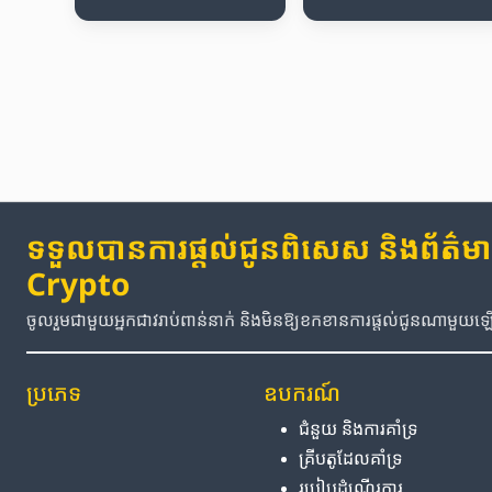
ទទួលបានការផ្តល់ជូនពិសេស និងព័ត៌មានថ
Crypto
ចូលរួមជាមួយអ្នកជាវរាប់ពាន់នាក់ និងមិនឱ្យខកខានការផ្តល់ជូនណាមួយ
ប្រភេទ
ឧបករណ៍
ជំនួយ និង​ការ​គាំទ្រ
គ្រីបតូ​ដែល​គាំទ្រ
របៀប​ដំណើរការ