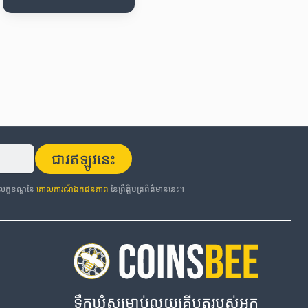
ជាវឥឡូវនេះ
កលក្ខខណ្ឌនៃ
គោលការណ៍ឯកជនភាព
នៃព្រឹត្តិបត្រព័ត៌មាននេះ។
ទឹកឃ្មុំសម្រាប់លុយគ្រីបតូរបស់អ្នក