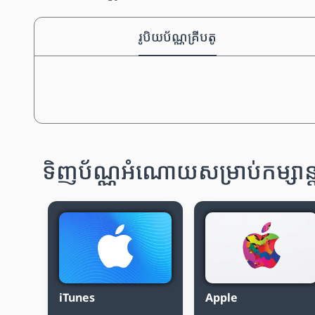
រូបិយប័ណ្ណគ្រីបតូ
ទិញប័ណ្ណអំណោយសម្រាប់កម្សាន្
iTunes
Apple