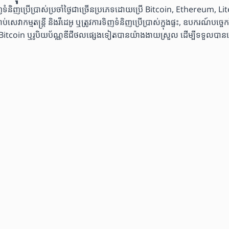
្រើប្រាស់ប្រចាំថ្ងៃជាច្រើនប្រភេទដោយប្រើ Bitcoin, Ethereum, Lite
សេវាកម្មតន្ត្រី និងវីដេអូ ឬត្រូវការទិញទំនិញប្រើប្រាស់ក្នុងផ្ទះ, ឧបករណ៍ប
 ឬរូបិយប័ណ្ណឌីជីថលផ្សេងទៀតបានយ៉ាងងាយស្រួល ដើម្បីទទួលបានស្ទើរតែគ