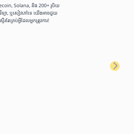
coin, Solana, និង 200+ រូបិយ
ច្ចេកវិទ្យា, ឬសៀវភៅទេ យើងអាចជួយ
្រប់អ្វីដែលអ្នកត្រូវការ!
បន្ទាប់