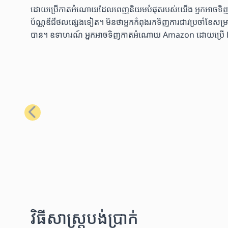
ដោយប្រើកាតអំណោយដែលពេញនិយមបំផុតរបស់យើង អ្នកអាចទិញទំនិញប
ប័ណ្ណឌីជីថលផ្សេងទៀត។ មិនថាអ្នកកំពុងរកទិញការជាវប្រចាំខែសម្រាប់
បាន។ ឧទាហរណ៍ អ្នកអាចទិញកាតអំណោយ Amazon ដោយប្រើ Bitcoin
មុន
វិធីសាស្រ្តបង់ប្រាក់