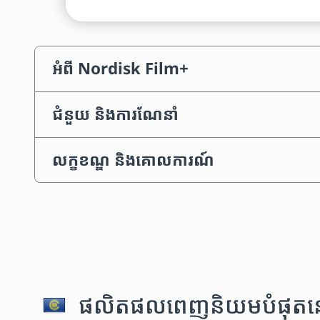
អំពី Nordisk Film+
ជំនួយ និងការណែនាំ
លក្ខខណ្ឌ និងគោលការណ៍
ផលិតផលពេញនិយមបំផុតនៅក្