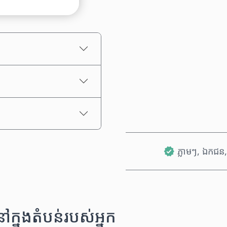
តម្លៃប៉ាន់ស្មាន
ភ្លាមៗ, ឯកជន, 
នុងតំបន់របស់អ្នក