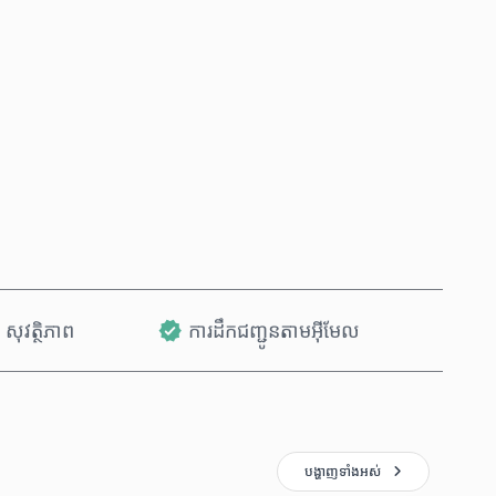
ទិញឥឡូវនេះ
បន្ថែមទៅក្នុងរទេះ
សុវត្ថិភាព
ការដឹកជញ្ជូនតាមអ៊ីមែល
បង្ហាញ​ទាំងអស់