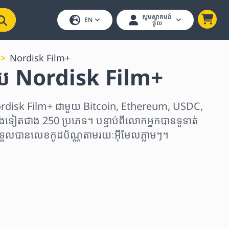
សូមស្វាគមន៍
EN
ចូល
Nordisk Film+
 Nordisk Film+
disk Film+ ជាមួយ Bitcoin, Ethereum, USDC,
ងទៀតជាង 250 ប្រភេទ។ បន្ទាប់ពីលោកអ្នកបានទូទាត់
ងទទួលបានលេខកូដប័ណ្ណតាមរយៈអ៊ីមែលភ្លាមៗ។