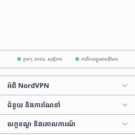
ទិញឥឡូវនេះ
បន្ថែមទៅក្នុងរទេះ
ភ្លាមៗ, ឯកជន, សុវត្ថិភាព
ការដឹកជញ្ជូនតាមអ៊ីមែល
អំពី NordVPN
ជំនួយ និងការណែនាំ
លក្ខខណ្ឌ និងគោលការណ៍