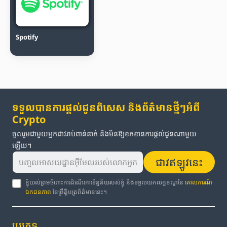
Spotify
ទទួលបានការផ្តល់ជូនពិសេស និងព័ត៌មានថ្មីៗអំពី
Crypto
ចូលរួមជាមួយអ្នកជាវរាប់ពាន់នាក់ និងមិនឱ្យខកខានការផ្តល់ជូនណាមួយ
ឡើយ។
ជាវឥឡូវនេះ
ខ្ញុំយល់ព្រមចំពោះការដំណើរការទិន្នន័យរបស់ខ្ញុំ និងទទួលយកលក្ខខណ្ឌនៃ
គោលការណ៍
ឯកជនភាព
នៃព្រឹត្តិបត្រព័ត៌មាននេះ។
ប្រភេទ