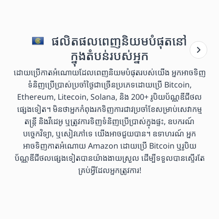
ផលិតផលពេញនិយមបំផុតនៅ
ក្នុងតំបន់របស់អ្នក
ដោយប្រើកាតអំណោយដែលពេញនិយមបំផុតរបស់យើង អ្នកអាចទិញ
ទំនិញប្រើប្រាស់ប្រចាំថ្ងៃជាច្រើនប្រភេទដោយប្រើ Bitcoin,
Ethereum, Litecoin, Solana, និង 200+ រូបិយប័ណ្ណឌីជីថល
ផ្សេងទៀត។ មិនថាអ្នកកំពុងរកទិញការជាវប្រចាំខែសម្រាប់សេវាកម្ម
តន្ត្រី និងវីដេអូ ឬត្រូវការទិញទំនិញប្រើប្រាស់ក្នុងផ្ទះ, ឧបករណ៍
បច្ចេកវិទ្យា, ឬសៀវភៅទេ យើងអាចជួយបាន។ ឧទាហរណ៍ អ្នក
អាចទិញកាតអំណោយ Amazon ដោយប្រើ Bitcoin ឬរូបិយ
ប័ណ្ណឌីជីថលផ្សេងទៀតបានយ៉ាងងាយស្រួល ដើម្បីទទួលបានស្ទើរតែ
គ្រប់អ្វីដែលអ្នកត្រូវការ!