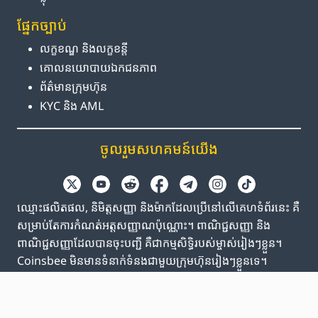
ផ្នែក​ច្បាប់
លក្ខខណ្ឌ និង​លក្ខខន្តី
គោលនយោបាយ​ឯកជនភាព
ព័ត៌មាន​ក្រុមហ៊ុន
KYC និង AML
ចូលរួម​សហគមន៍​យើង
ឈ្មោះផលិតផល, និមិត្តសញ្ញា និងម៉ាកដែលប្រើនៅលើគេហទំព័រនេះ គឺ
សម្រាប់តែការកំណត់អត្តសញ្ញាណប៉ុណ្ណោះ។ ពាណិជ្ជសញ្ញា និង
ពាណិជ្ជសញ្ញាដែលបានចុះបញ្ជី គឺជាកម្មសិទ្ធិរបស់ម្ចាស់រៀងៗខ្លួន។
Coinsbee មិនមានទំនាក់ទំនងជាមួយក្រុមហ៊ុនរៀងៗខ្លួនទេ។
EN
GB