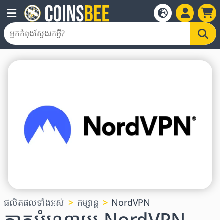
ផលិតផលទាំងអស់
កម្សាន្ត
NordVPN
កាតអំណោយ NordVPN