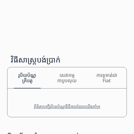
វិធីសាស្រ្តបង់ប្រាក់
រូបិយប័ណ្ណ
សេវាកម្ម
ការទូទាត់ជា
គ្រីបតូ
កាបូបលុយ
Fiat
ពិនិត្យបញ្ជីរូបិយប័ណ្ណឌីជីថលដែលយើងគាំទ្រ