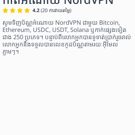
4.2
(
20
ការវាយតម្លៃ
)
សូមទិញប័ណ្ណអំណោយ NordVPN ជាមួយ Bitcoin,
Ethereum, USDC, USDT, Solana ឬកាក់ផ្សេងទៀត
ជាង 250 ប្រភេទ។ បន្ទាប់ពីលោកអ្នកបានទូទាត់ប្រាក់រួចរាល់
លោកអ្នកនឹងទទួលបានលេខកូដប័ណ្ណតាមរយៈអ៊ីមែល
ភ្លាមៗ។
ជ្រើសរើសតំបន់
ជ្រើសរើសចំនួនទឹកប្រាក់
តម្លៃប៉ាន់ស្មាន