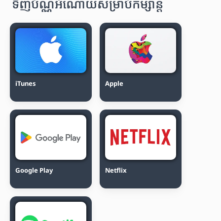
ទិញប័ណ្ណអំណោយសម្រាប់កម្សាន្ត
iTunes
Apple
Google Play
Netflix