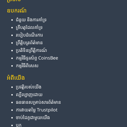
ឧបករណ៍
ជំនួយ និង​ការ​គាំទ្រ
គ្រីបតូ​ដែល​គាំទ្រ
របៀប​ដំណើរការ
ព្រឹត្តិបត្រ​ព័ត៌មាន
ប្រតិទិន​ព្រឹត្តិការណ៍
កម្មវិធី​ទូរស័ព្ទ CoinsBee
កម្មវិធីពិសេស
អំពី​យើង
ប្រវត្តិ​របស់​យើង
ល្បីល្បាញ​ដោយ
ធនធាន​សម្រាប់​សារព័ត៌មាន
ការ​វាយតម្លៃ Trustpilot
ចាប់ដៃគូ​ជាមួយ​យើង
ប្លុក