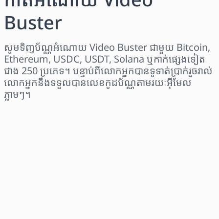
Buster
សូមទិញប័ណ្ណអំណោយ Video Buster ជាមួយ Bitcoin,
Ethereum, USDC, USDT, Solana ឬកាក់ផ្សេងទៀត
ជាង 250 ប្រភេទ។ បន្ទាប់ពីលោកអ្នកបានទូទាត់ប្រាក់រួចរាល់
លោកអ្នកនឹងទទួលបានលេខកូដប័ណ្ណតាមរយៈអ៊ីមែល
ភ្លាមៗ។
ជ្រើសរើសតំបន់
ជ្រើសរើសចំនួនទឹកប្រាក់
តម្លៃប៉ាន់ស្មាន