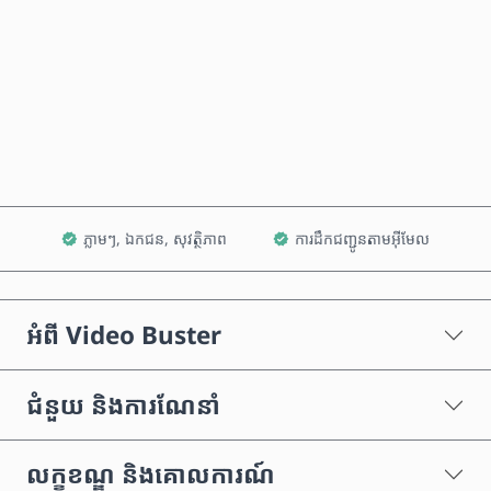
ទិញឥឡូវនេះ
បន្ថែមទៅក្នុងរទេះ
ភ្លាមៗ, ឯកជន, សុវត្ថិភាព
ការដឹកជញ្ជូនតាមអ៊ីមែល
អំពី Video Buster
ជំនួយ និងការណែនាំ
លក្ខខណ្ឌ និងគោលការណ៍