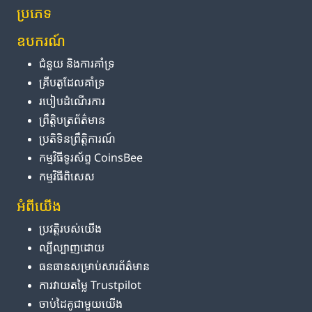
ប្រភេទ
ឧបករណ៍
ជំនួយ និង​ការ​គាំទ្រ
គ្រីបតូ​ដែល​គាំទ្រ
របៀប​ដំណើរការ
ព្រឹត្តិបត្រ​ព័ត៌មាន
ប្រតិទិន​ព្រឹត្តិការណ៍
កម្មវិធី​ទូរស័ព្ទ CoinsBee
កម្មវិធីពិសេស
អំពី​យើង
ប្រវត្តិ​របស់​យើង
ល្បីល្បាញ​ដោយ
ធនធាន​សម្រាប់​សារព័ត៌មាន
ការ​វាយតម្លៃ Trustpilot
ចាប់ដៃគូ​ជាមួយ​យើង