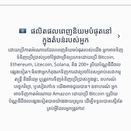
ផលិតផលពេញនិយមបំផុតនៅ
ក្នុងតំបន់របស់អ្នក
ដោយប្រើកាតអំណោយដែលពេញនិយមបំផុតរបស់យើង អ្នកអាចទិញ
ទំនិញប្រើប្រាស់ប្រចាំថ្ងៃជាច្រើនប្រភេទដោយប្រើ Bitcoin,
Ethereum, Litecoin, Solana, និង 200+ រូបិយប័ណ្ណឌីជីថល
ផ្សេងទៀត។ មិនថាអ្នកកំពុងរកទិញការជាវប្រចាំខែសម្រាប់សេវាកម្ម
តន្ត្រី និងវីដេអូ ឬត្រូវការទិញទំនិញប្រើប្រាស់ក្នុងផ្ទះ, ឧបករណ៍
បច្ចេកវិទ្យា, ឬសៀវភៅទេ យើងអាចជួយបាន។ ឧទាហរណ៍ អ្នក
អាចទិញកាតអំណោយ Amazon ដោយប្រើ Bitcoin ឬរូបិយ
ប័ណ្ណឌីជីថលផ្សេងទៀតបានយ៉ាងងាយស្រួល ដើម្បីទទួលបានស្ទើរតែ
គ្រប់អ្វីដែលអ្នកត្រូវការ!