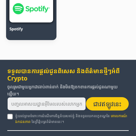
Spotify
ទទួលបានការផ្តល់ជូនពិសេស និងព័ត៌មានថ្មីៗអំពី
Crypto
ចូលរួមជាមួយអ្នកជាវរាប់ពាន់នាក់ និងមិនឱ្យខកខានការផ្តល់ជូនណាមួយ
ឡើយ។
ជាវឥឡូវនេះ
ខ្ញុំយល់ព្រមចំពោះការដំណើរការទិន្នន័យរបស់ខ្ញុំ និងទទួលយកលក្ខខណ្ឌនៃ
គោលការណ៍
ឯកជនភាព
នៃព្រឹត្តិបត្រព័ត៌មាននេះ។