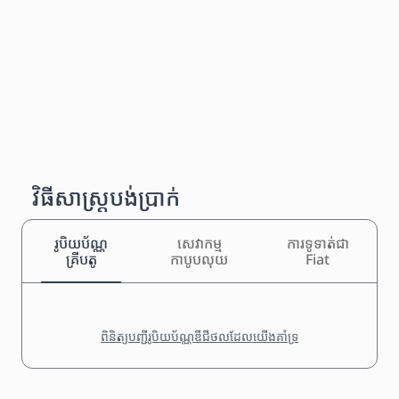
វិធីសាស្រ្តបង់ប្រាក់
រូបិយប័ណ្ណ
សេវាកម្ម
ការទូទាត់ជា
គ្រីបតូ
កាបូបលុយ
Fiat
ពិនិត្យបញ្ជីរូបិយប័ណ្ណឌីជីថលដែលយើងគាំទ្រ