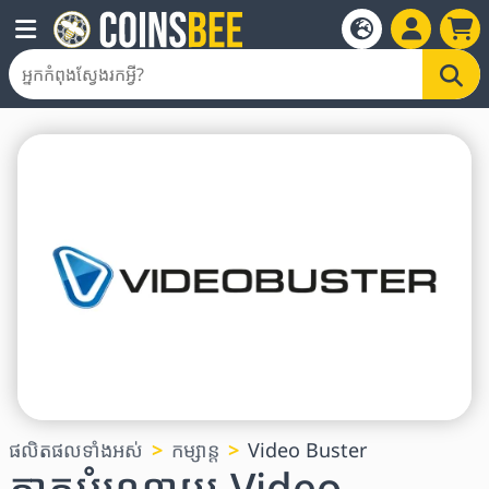
ផលិតផលទាំងអស់
កម្សាន្ត
Video Buster
កាតអំណោយ Video