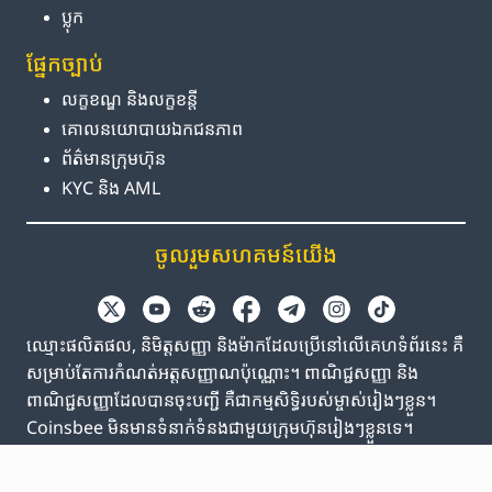
ប្លុក
ផ្នែក​ច្បាប់
លក្ខខណ្ឌ និង​លក្ខខន្តី
គោលនយោបាយ​ឯកជនភាព
ព័ត៌មាន​ក្រុមហ៊ុន
KYC និង AML
ចូលរួម​សហគមន៍​យើង
ឈ្មោះផលិតផល, និមិត្តសញ្ញា និងម៉ាកដែលប្រើនៅលើគេហទំព័រនេះ គឺ
សម្រាប់តែការកំណត់អត្តសញ្ញាណប៉ុណ្ណោះ។ ពាណិជ្ជសញ្ញា និង
ពាណិជ្ជសញ្ញាដែលបានចុះបញ្ជី គឺជាកម្មសិទ្ធិរបស់ម្ចាស់រៀងៗខ្លួន។
Coinsbee មិនមានទំនាក់ទំនងជាមួយក្រុមហ៊ុនរៀងៗខ្លួនទេ។