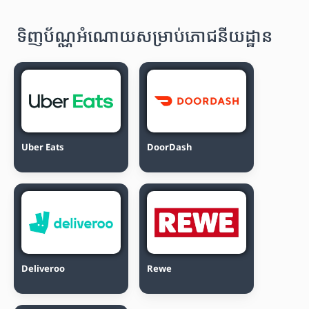
ទិញប័ណ្ណអំណោយសម្រាប់ភោជនីយដ្ឋាន
Uber Eats
DoorDash
Deliveroo
Rewe