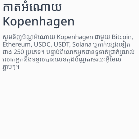
កាតអំណោយ
Kopenhagen
សូមទិញប័ណ្ណអំណោយ Kopenhagen ជាមួយ Bitcoin,
Ethereum, USDC, USDT, Solana ឬកាក់ផ្សេងទៀត
ជាង 250 ប្រភេទ។ បន្ទាប់ពីលោកអ្នកបានទូទាត់ប្រាក់រួចរាល់
លោកអ្នកនឹងទទួលបានលេខកូដប័ណ្ណតាមរយៈអ៊ីមែល
ភ្លាមៗ។
ជ្រើសរើសតំបន់
ជ្រើសរើសចំនួនទឹកប្រាក់
តម្លៃប៉ាន់ស្មាន