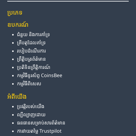
ប្រភេទ
ឧបករណ៍
ជំនួយ និង​ការ​គាំទ្រ
គ្រីបតូ​ដែល​គាំទ្រ
របៀប​ដំណើរការ
ព្រឹត្តិបត្រ​ព័ត៌មាន
ប្រតិទិន​ព្រឹត្តិការណ៍
កម្មវិធី​ទូរស័ព្ទ CoinsBee
កម្មវិធីពិសេស
អំពី​យើង
ប្រវត្តិ​របស់​យើង
ល្បីល្បាញ​ដោយ
ធនធាន​សម្រាប់​សារព័ត៌មាន
ការ​វាយតម្លៃ Trustpilot