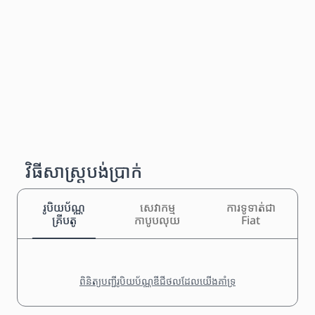
វិធីសាស្រ្តបង់ប្រាក់
រូបិយប័ណ្ណ
សេវាកម្ម
ការទូទាត់ជា
គ្រីបតូ
កាបូបលុយ
Fiat
ពិនិត្យបញ្ជីរូបិយប័ណ្ណឌីជីថលដែលយើងគាំទ្រ