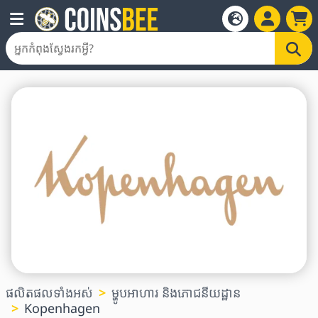
ផលិតផលទាំងអស់
ម្ហូបអាហារ និងភោជនីយដ្ឋាន
Kopenhagen