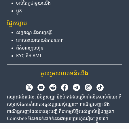
ចាប់ដៃគូ​ជាមួយ​យើង
ប្លុក
ផ្នែក​ច្បាប់
លក្ខខណ្ឌ និង​លក្ខខន្តី
គោលនយោបាយ​ឯកជនភាព
ព័ត៌មាន​ក្រុមហ៊ុន
KYC និង AML
ចូលរួម​សហគមន៍​យើង
ឈ្មោះផលិតផល, និមិត្តសញ្ញា និងម៉ាកដែលប្រើនៅលើគេហទំព័រនេះ គឺ
សម្រាប់តែការកំណត់អត្តសញ្ញាណប៉ុណ្ណោះ។ ពាណិជ្ជសញ្ញា និង
ពាណិជ្ជសញ្ញាដែលបានចុះបញ្ជី គឺជាកម្មសិទ្ធិរបស់ម្ចាស់រៀងៗខ្លួន។
Coinsbee មិនមានទំនាក់ទំនងជាមួយក្រុមហ៊ុនរៀងៗខ្លួនទេ។