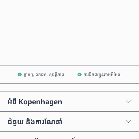
ទិញឥឡូវនេះ
បន្ថែមទៅក្នុងរទេះ
ភ្លាមៗ, ឯកជន, សុវត្ថិភាព
ការដឹកជញ្ជូនតាមអ៊ីមែល
អំពី Kopenhagen
ជំនួយ និងការណែនាំ