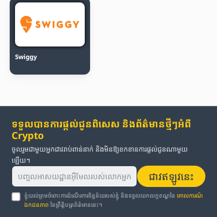
Swiggy
ទទួលបានការផ្តល់ជូនពិសេស និងព័ត៌មានថ្មីៗអំពី
Crypto
ចូលរួមជាមួយអ្នកជាវរាប់ពាន់នាក់ និងមិនឱ្យខកខានការផ្តល់ជូនណាមួយ
ឡើយ។
ជាវឥឡូវនេះ
ខ្ញុំយល់ព្រមចំពោះការដំណើរការទិន្នន័យរបស់ខ្ញុំ និងទទួលយកលក្ខខណ្ឌនៃ
គោលការណ៍
ឯកជនភាព
នៃព្រឹត្តិបត្រព័ត៌មាននេះ។