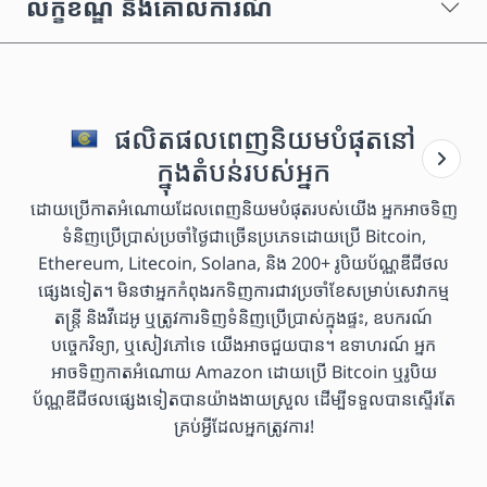
លក្ខខណ្ឌ និងគោលការណ៍
ផលិតផលពេញនិយមបំផុតនៅ
ក្នុងតំបន់របស់អ្នក
ដោយប្រើកាតអំណោយដែលពេញនិយមបំផុតរបស់យើង អ្នកអាចទិញ
ទំនិញប្រើប្រាស់ប្រចាំថ្ងៃជាច្រើនប្រភេទដោយប្រើ Bitcoin,
Ethereum, Litecoin, Solana, និង 200+ រូបិយប័ណ្ណឌីជីថល
ផ្សេងទៀត។ មិនថាអ្នកកំពុងរកទិញការជាវប្រចាំខែសម្រាប់សេវាកម្ម
តន្ត្រី និងវីដេអូ ឬត្រូវការទិញទំនិញប្រើប្រាស់ក្នុងផ្ទះ, ឧបករណ៍
បច្ចេកវិទ្យា, ឬសៀវភៅទេ យើងអាចជួយបាន។ ឧទាហរណ៍ អ្នក
អាចទិញកាតអំណោយ Amazon ដោយប្រើ Bitcoin ឬរូបិយ
ប័ណ្ណឌីជីថលផ្សេងទៀតបានយ៉ាងងាយស្រួល ដើម្បីទទួលបានស្ទើរតែ
គ្រប់អ្វីដែលអ្នកត្រូវការ!