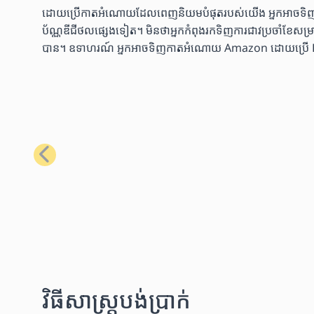
ដោយប្រើកាតអំណោយដែលពេញនិយមបំផុតរបស់យើង អ្នកអាចទិញទំនិញប
ប័ណ្ណឌីជីថលផ្សេងទៀត។ មិនថាអ្នកកំពុងរកទិញការជាវប្រចាំខែសម្រាប់
បាន។ ឧទាហរណ៍ អ្នកអាចទិញកាតអំណោយ Amazon ដោយប្រើ Bitcoin
មុន
វិធីសាស្រ្តបង់ប្រាក់