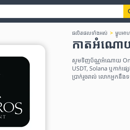
ផលិតផលទាំងអស់
ម្ហូបអា
កាតអំណោយ
សូមទិញប័ណ្ណអំណោយ Om
USDT, Solana ឬកាក់ផ្សេ
ប្រាក់រួចរាល់ លោកអ្នកនឹ
ជ្រើសរើសតំបន់
ជ្រើសរើសចំនួនទឹកប្រាក់