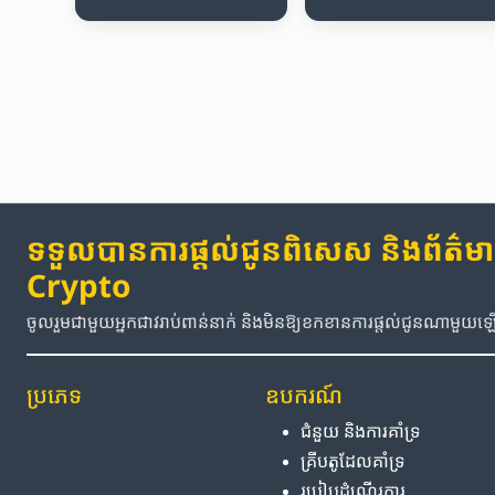
ទទួលបានការផ្តល់ជូនពិសេស និងព័ត៌មានថ
Crypto
ចូលរួមជាមួយអ្នកជាវរាប់ពាន់នាក់ និងមិនឱ្យខកខានការផ្តល់ជូនណាមួយ
ប្រភេទ
ឧបករណ៍
ជំនួយ និង​ការ​គាំទ្រ
គ្រីបតូ​ដែល​គាំទ្រ
របៀប​ដំណើរការ