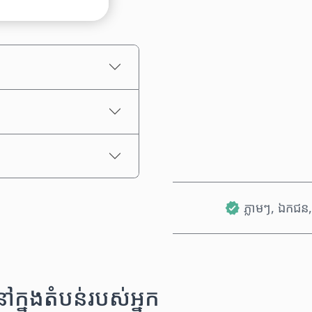
តម្លៃប៉ាន់ស្មាន
ភ្លាមៗ, ឯកជន, 
នុងតំបន់របស់អ្នក