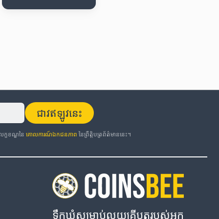
ជាវឥឡូវនេះ
កលក្ខខណ្ឌនៃ
គោលការណ៍ឯកជនភាព
នៃព្រឹត្តិបត្រព័ត៌មាននេះ។
ទឹកឃ្មុំសម្រាប់លុយគ្រីបតូរបស់អ្នក