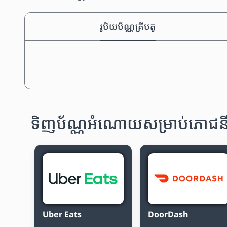
រូបិយប័ណ្ណគ្រីបតូ
ទិញប័ណ្ណអំណោយសម្រាប់ភោជនី
Uber Eats
DoorDash