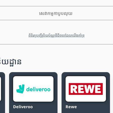
សេវាកម្មកាបូបលុយ
ពិនិត្យបញ្ជីរូបិយប័ណ្ណឌីជីថលដែលយើងគាំទ្រ
យដ្ឋាន
Deliveroo
Rewe