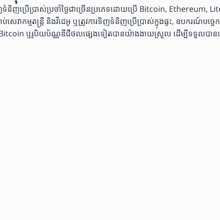
្រើប្រាស់ប្រចាំថ្ងៃជាច្រើនប្រភេទដោយប្រើ Bitcoin, Ethereum, Lite
សេវាកម្មតន្ត្រី និងវីដេអូ ឬត្រូវការទិញទំនិញប្រើប្រាស់ក្នុងផ្ទះ, ឧបករណ៍ប
 ឬរូបិយប័ណ្ណឌីជីថលផ្សេងទៀតបានយ៉ាងងាយស្រួល ដើម្បីទទួលបានស្ទើរតែគ