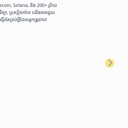
coin, Solana, និង 200+ រូបិយ
ច្ចេកវិទ្យា, ឬសៀវភៅទេ យើងអាចជួយ
្រប់អ្វីដែលអ្នកត្រូវការ!
បន្ទាប់