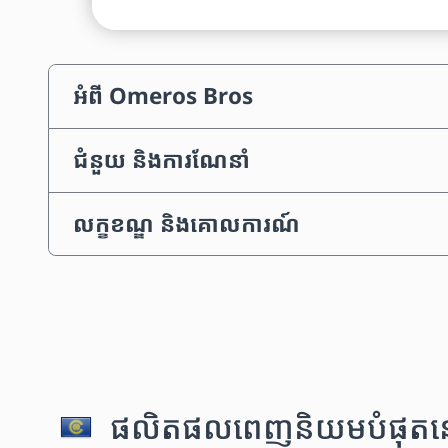
អំពី Omeros Bros
ជំនួយ និងការណែនាំ
លក្ខខណ្ឌ និងគោលការណ៍
ផលិតផលពេញនិយមបំផុតនៅក្