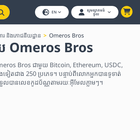
សូមស្វាគមន៍
EN
ចូល
ហារ និងភោជនីយដ្ឋាន
Omeros Bros
 Omeros Bros
eros Bros ជាមួយ Bitcoin, Ethereum, USDC,
ងទៀតជាង 250 ប្រភេទ។ បន្ទាប់ពីលោកអ្នកបានទូទាត់
ងទទួលបានលេខកូដប័ណ្ណតាមរយៈអ៊ីមែលភ្លាមៗ។