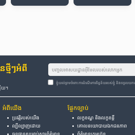
្មីៗអំពី
ខ្ញុំយល់ព្រមចំពោះការដំណើរការទិន្នន័យរបស់ខ្ញុំ និងទទួលយ
ឡើយ។
អំពី​យើង
ផ្នែក​ច្បាប់
ប្រវត្តិ​របស់​យើង
លក្ខខណ្ឌ និង​លក្ខខន្តី
ល្បីល្បាញ​ដោយ
គោលនយោបាយ​ឯកជនភាព
ធនធាន​សម្រាប់​សារព័ត៌មាន
ព័ត៌មាន​ក្រុមហ៊ុន