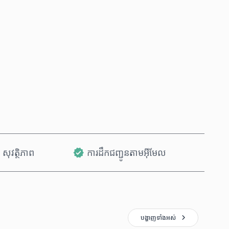
ទិញឥឡូវនេះ
បន្ថែមទៅក្នុងរទេះ
សុវត្ថិភាព
ការដឹកជញ្ជូនតាមអ៊ីមែល
បង្ហាញ​ទាំងអស់