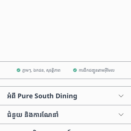
ទិញឥឡូវនេះ
បន្ថែមទៅក្នុងរទេះ
ភ្លាមៗ, ឯកជន, សុវត្ថិភាព
ការដឹកជញ្ជូនតាមអ៊ីមែល
អំពី Pure South Dining
ជំនួយ និងការណែនាំ