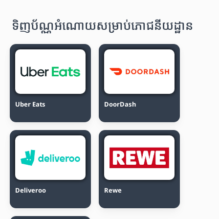
ទិញប័ណ្ណអំណោយសម្រាប់ភោជនីយដ្ឋាន
Uber Eats
DoorDash
Deliveroo
Rewe