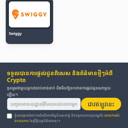
Swiggy
ទទួលបានការផ្តល់ជូនពិសេស និងព័ត៌មានថ្មីៗអំពី
Crypto
ចូលរួមជាមួយអ្នកជាវរាប់ពាន់នាក់ និងមិនឱ្យខកខានការផ្តល់ជូនណាមួយ
ឡើយ។
ជាវឥឡូវនេះ
ខ្ញុំយល់ព្រមចំពោះការដំណើរការទិន្នន័យរបស់ខ្ញុំ និងទទួលយកលក្ខខណ្ឌនៃ
គោលការណ៍
ឯកជនភាព
នៃព្រឹត្តិបត្រព័ត៌មាននេះ។