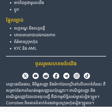
ចាប់ដៃគូ​ជាមួយ​យើង
ប្លុក
ផ្នែក​ច្បាប់
លក្ខខណ្ឌ និង​លក្ខខន្តី
គោលនយោបាយ​ឯកជនភាព
ព័ត៌មាន​ក្រុមហ៊ុន
KYC និង AML
ចូលរួម​សហគមន៍​យើង
ឈ្មោះផលិតផល, និមិត្តសញ្ញា និងម៉ាកដែលប្រើនៅលើគេហទំព័រនេះ គឺ
សម្រាប់តែការកំណត់អត្តសញ្ញាណប៉ុណ្ណោះ។ ពាណិជ្ជសញ្ញា និង
ពាណិជ្ជសញ្ញាដែលបានចុះបញ្ជី គឺជាកម្មសិទ្ធិរបស់ម្ចាស់រៀងៗខ្លួន។
Coinsbee មិនមានទំនាក់ទំនងជាមួយក្រុមហ៊ុនរៀងៗខ្លួនទេ។