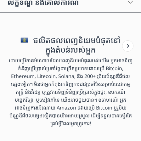
លក្ខខណ្ឌ និងគោលការណ៍
ផលិតផលពេញនិយមបំផុតនៅ
ក្នុងតំបន់របស់អ្នក
ដោយប្រើកាតអំណោយដែលពេញនិយមបំផុតរបស់យើង អ្នកអាចទិញ
ទំនិញប្រើប្រាស់ប្រចាំថ្ងៃជាច្រើនប្រភេទដោយប្រើ Bitcoin,
Ethereum, Litecoin, Solana, និង 200+ រូបិយប័ណ្ណឌីជីថល
ផ្សេងទៀត។ មិនថាអ្នកកំពុងរកទិញការជាវប្រចាំខែសម្រាប់សេវាកម្ម
តន្ត្រី និងវីដេអូ ឬត្រូវការទិញទំនិញប្រើប្រាស់ក្នុងផ្ទះ, ឧបករណ៍
បច្ចេកវិទ្យា, ឬសៀវភៅទេ យើងអាចជួយបាន។ ឧទាហរណ៍ អ្នក
អាចទិញកាតអំណោយ Amazon ដោយប្រើ Bitcoin ឬរូបិយ
ប័ណ្ណឌីជីថលផ្សេងទៀតបានយ៉ាងងាយស្រួល ដើម្បីទទួលបានស្ទើរតែ
គ្រប់អ្វីដែលអ្នកត្រូវការ!