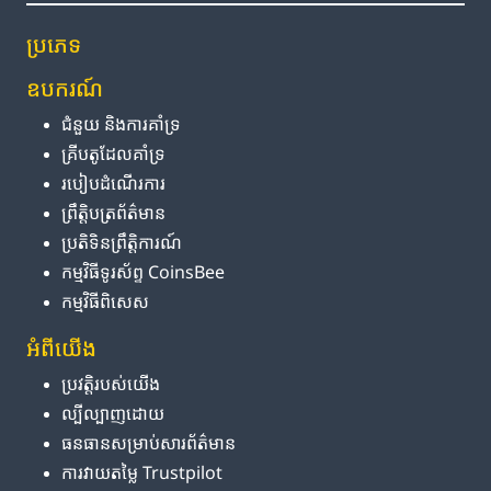
ប្រភេទ
ឧបករណ៍
ជំនួយ និង​ការ​គាំទ្រ
គ្រីបតូ​ដែល​គាំទ្រ
របៀប​ដំណើរការ
ព្រឹត្តិបត្រ​ព័ត៌មាន
ប្រតិទិន​ព្រឹត្តិការណ៍
កម្មវិធី​ទូរស័ព្ទ CoinsBee
កម្មវិធីពិសេស
អំពី​យើង
ប្រវត្តិ​របស់​យើង
ល្បីល្បាញ​ដោយ
ធនធាន​សម្រាប់​សារព័ត៌មាន
ការ​វាយតម្លៃ Trustpilot