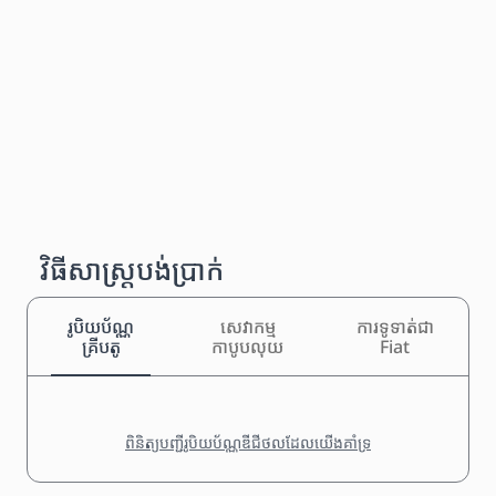
វិធីសាស្រ្តបង់ប្រាក់
រូបិយប័ណ្ណ
សេវាកម្ម
ការទូទាត់ជា
គ្រីបតូ
កាបូបលុយ
Fiat
ពិនិត្យបញ្ជីរូបិយប័ណ្ណឌីជីថលដែលយើងគាំទ្រ