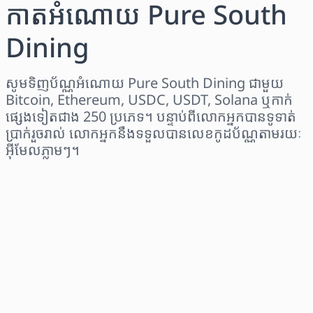
កាតអំណោយ Pure South
Dining
សូមទិញប័ណ្ណអំណោយ Pure South Dining ជាមួយ
Bitcoin, Ethereum, USDC, USDT, Solana ឬកាក់
ផ្សេងទៀតជាង 250 ប្រភេទ។ បន្ទាប់ពីលោកអ្នកបានទូទាត់
ប្រាក់រួចរាល់ លោកអ្នកនឹងទទួលបានលេខកូដប័ណ្ណតាមរយៈ
អ៊ីមែលភ្លាមៗ។
ជ្រើសរើសតំបន់
ជ្រើសរើសចំនួនទឹកប្រាក់
តម្លៃប៉ាន់ស្មាន