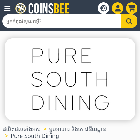
ផលិតផលទាំងអស់
ម្ហូបអាហារ និងភោជនីយដ្ឋាន
Pure South Dining