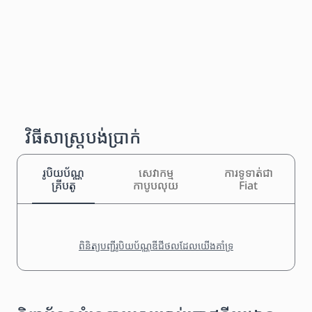
វិធីសាស្រ្តបង់ប្រាក់
រូបិយប័ណ្ណ
សេវាកម្ម
ការទូទាត់ជា
គ្រីបតូ
កាបូបលុយ
Fiat
ពិនិត្យបញ្ជីរូបិយប័ណ្ណឌីជីថលដែលយើងគាំទ្រ