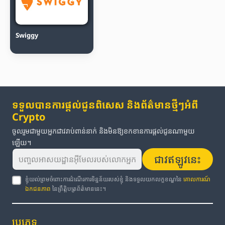
Swiggy
ទទួលបានការផ្តល់ជូនពិសេស និងព័ត៌មានថ្មីៗអំពី
Crypto
ចូលរួមជាមួយអ្នកជាវរាប់ពាន់នាក់ និងមិនឱ្យខកខានការផ្តល់ជូនណាមួយ
ឡើយ។
ជាវឥឡូវនេះ
ខ្ញុំយល់ព្រមចំពោះការដំណើរការទិន្នន័យរបស់ខ្ញុំ និងទទួលយកលក្ខខណ្ឌនៃ
គោលការណ៍
ឯកជនភាព
នៃព្រឹត្តិបត្រព័ត៌មាននេះ។
ប្រភេទ