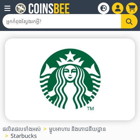
ផលិតផលទាំងអស់
ម្ហូបអាហារ និងភោជនីយដ្ឋាន
Starbucks