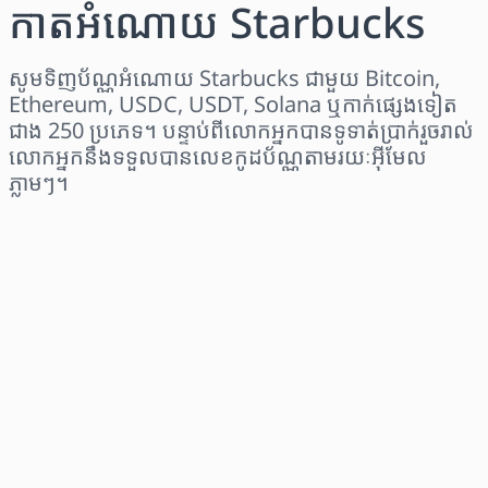
កាតអំណោយ Starbucks
សូមទិញប័ណ្ណអំណោយ Starbucks ជាមួយ Bitcoin,
Ethereum, USDC, USDT, Solana ឬកាក់ផ្សេងទៀត
ជាង 250 ប្រភេទ។ បន្ទាប់ពីលោកអ្នកបានទូទាត់ប្រាក់រួចរាល់
លោកអ្នកនឹងទទួលបានលេខកូដប័ណ្ណតាមរយៈអ៊ីមែល
ភ្លាមៗ។
ជ្រើសរើសតំបន់
ជ្រើសរើសចំនួនទឹកប្រាក់
តម្លៃប៉ាន់ស្មាន