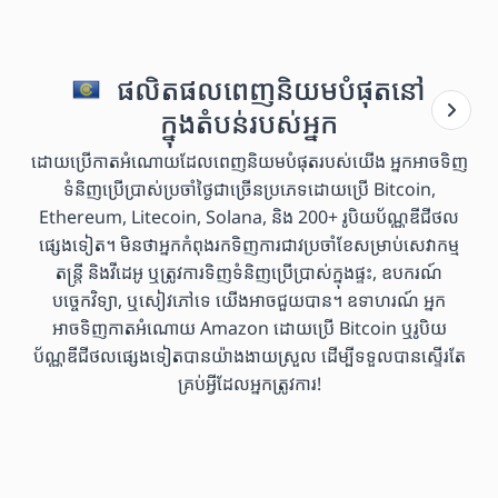
ផលិតផលពេញនិយមបំផុតនៅ
ក្នុងតំបន់របស់អ្នក
ដោយប្រើកាតអំណោយដែលពេញនិយមបំផុតរបស់យើង អ្នកអាចទិញ
ទំនិញប្រើប្រាស់ប្រចាំថ្ងៃជាច្រើនប្រភេទដោយប្រើ Bitcoin,
Ethereum, Litecoin, Solana, និង 200+ រូបិយប័ណ្ណឌីជីថល
ផ្សេងទៀត។ មិនថាអ្នកកំពុងរកទិញការជាវប្រចាំខែសម្រាប់សេវាកម្ម
តន្ត្រី និងវីដេអូ ឬត្រូវការទិញទំនិញប្រើប្រាស់ក្នុងផ្ទះ, ឧបករណ៍
បច្ចេកវិទ្យា, ឬសៀវភៅទេ យើងអាចជួយបាន។ ឧទាហរណ៍ អ្នក
អាចទិញកាតអំណោយ Amazon ដោយប្រើ Bitcoin ឬរូបិយ
ប័ណ្ណឌីជីថលផ្សេងទៀតបានយ៉ាងងាយស្រួល ដើម្បីទទួលបានស្ទើរតែ
គ្រប់អ្វីដែលអ្នកត្រូវការ!