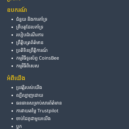
ឧបករណ៍
ជំនួយ និង​ការ​គាំទ្រ
គ្រីបតូ​ដែល​គាំទ្រ
របៀប​ដំណើរការ
ព្រឹត្តិបត្រ​ព័ត៌មាន
ប្រតិទិន​ព្រឹត្តិការណ៍
កម្មវិធី​ទូរស័ព្ទ CoinsBee
កម្មវិធីពិសេស
អំពី​យើង
ប្រវត្តិ​របស់​យើង
ល្បីល្បាញ​ដោយ
ធនធាន​សម្រាប់​សារព័ត៌មាន
ការ​វាយតម្លៃ Trustpilot
ចាប់ដៃគូ​ជាមួយ​យើង
ប្លុក