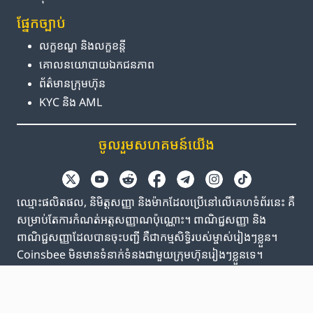
ផ្នែក​ច្បាប់
លក្ខខណ្ឌ និង​លក្ខខន្តី
គោលនយោបាយ​ឯកជនភាព
ព័ត៌មាន​ក្រុមហ៊ុន
KYC និង AML
ចូលរួម​សហគមន៍​យើង
ឈ្មោះផលិតផល, និមិត្តសញ្ញា និងម៉ាកដែលប្រើនៅលើគេហទំព័រនេះ គឺ
សម្រាប់តែការកំណត់អត្តសញ្ញាណប៉ុណ្ណោះ។ ពាណិជ្ជសញ្ញា និង
ពាណិជ្ជសញ្ញាដែលបានចុះបញ្ជី គឺជាកម្មសិទ្ធិរបស់ម្ចាស់រៀងៗខ្លួន។
Coinsbee មិនមានទំនាក់ទំនងជាមួយក្រុមហ៊ុនរៀងៗខ្លួនទេ។
EN
GB