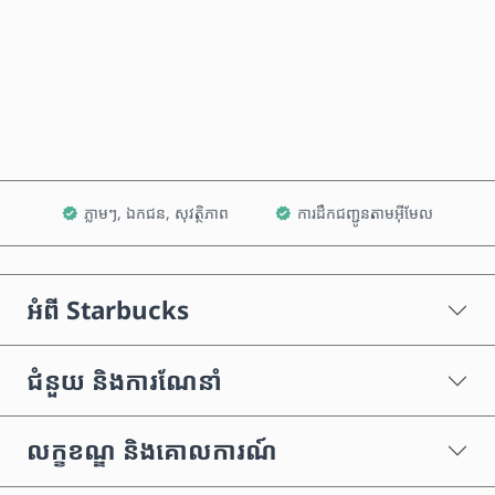
ទិញឥឡូវនេះ
បន្ថែមទៅក្នុងរទេះ
ភ្លាមៗ, ឯកជន, សុវត្ថិភាព
ការដឹកជញ្ជូនតាមអ៊ីមែល
អំពី Starbucks
ជំនួយ និងការណែនាំ
លក្ខខណ្ឌ និងគោលការណ៍