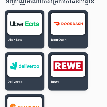
ទិញប័ណ្ណអំណោយសម្រាប់ភោជនីយដ្ឋាន
Uber Eats
DoorDash
Deliveroo
Rewe