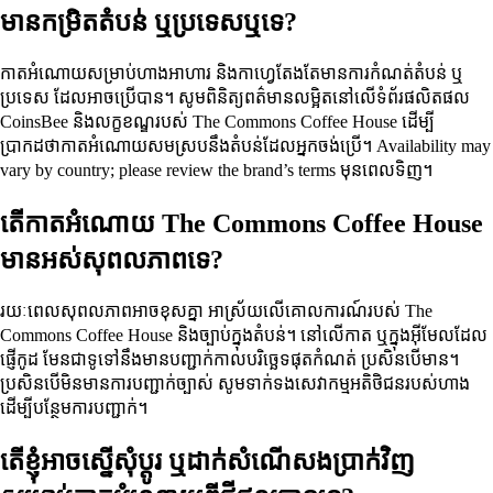
មានកម្រិតតំបន់ ឬប្រទេសឬទេ?
កាតអំណោយសម្រាប់ហាងអាហារ និងកាហ្វេតែងតែមានការកំណត់តំបន់ ឬ
ប្រទេស ដែលអាចប្រើបាន។ សូមពិនិត្យពត៌មានលម្អិតនៅលើទំព័រផលិតផល
CoinsBee និងលក្ខខណ្ឌរបស់ The Commons Coffee House ដើម្បី
ប្រាកដថាកាតអំណោយសមស្របនឹងតំបន់ដែលអ្នកចង់ប្រើ។ Availability may
vary by country; please review the brand’s terms មុនពេលទិញ។
តើកាតអំណោយ The Commons Coffee House
មានអស់សុពលភាពទេ?
រយៈពេលសុពលភាពអាចខុសគ្នា អាស្រ័យលើគោលការណ៍របស់ The
Commons Coffee House និងច្បាប់ក្នុងតំបន់។ នៅលើកាត ឬក្នុងអ៊ីមែលដែល
ផ្ញើកូដ មែនជាទូទៅនឹងមានបញ្ជាក់កាលបរិច្ឆេទផុតកំណត់ ប្រសិនបើមាន។
ប្រសិនបើមិនមានការបញ្ជាក់ច្បាស់ សូមទាក់ទងសេវាកម្មអតិថិជនរបស់ហាង
ដើម្បីបន្ថែមការបញ្ជាក់។
តើខ្ញុំអាចស្នើសុំប្តូរ ឬដាក់សំណើសងប្រាក់វិញ