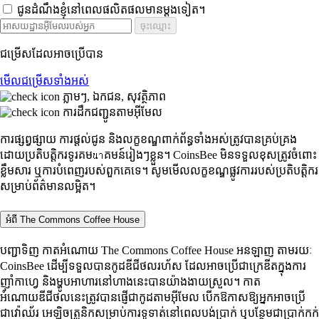
ជូនដំណឹងខ្ញុំនៅពេលផលិតផលមានម្តងទៀត។
ចុះឈ្មោះ
ជម្រើសដែលអាចប្រើបាន
មើលជម្រើសទាំងអស់
ភ្លាមៗ, ឯកជន, សុវត្ថិភាព
ការដឹកជញ្ជូនតាមអ៊ីមែល
ការផ្សព្វផ្សាយ ការផ្តល់ជូន និងលក្ខខណ្ឌពាក់ព័ន្ធទាំងអស់ត្រូវបានគ្រប់គ្រង
ដោយប្រតិបត្តិករទូរគមนาគមន៍រៀងៗខ្លួន។ CoinsBee មិនទទួលខុសត្រូវចំពោះ
ខ្លឹមសារ ឬការបំពេញរបស់ពួកគេទេ។ សូមមើលលក្ខខណ្ឌផ្លូវការរបស់ប្រតិបត្តិករ
សម្រាប់ព័ត៌មានលម្អិត។
អំពី The Commons Coffee House
បញ្ជាទិញ កាតអំណោយ The Commons Coffee House អនឡាញ តាមរយៈ
CoinsBee ដើម្បីទទួលបានកូដឌីជីថលរហ័ស ដែលអាចប្រើជាក្រេឌីតក្នុងការ
ញ៉ាំកាហ្វេ និងម្ហូបអាហារនៅហាងនេះបានយ៉ាងងាយស្រួល។ កាត
អំណោយឌីជីថលនេះត្រូវបានផ្ញើជាកូដតាមអ៊ីមែល បើកឱកាសឱ្យអ្នកអាចប្រើ
ជាវ៉ោឈ័រ អេឡិចត្រូនិកសម្រាប់ការទូទាត់នៅពេលបង់ប្រាក់ ឬបន្ថែមជាប្រាក់កក់