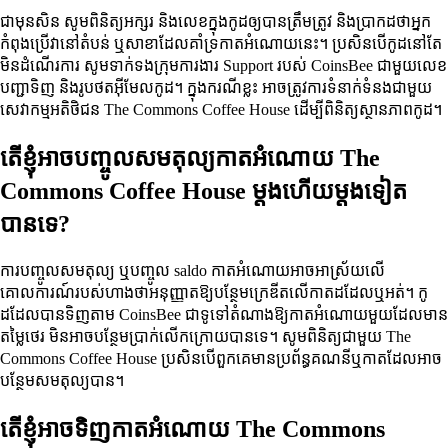
ជាមុនសិន សូមពិនិត្យអក្សរ និងលេខក្នុងកូដឲ្យបានត្រឹមត្រូវ និងប្រាកដថាអ្នក
កំពុងប្រើវានៅតំបន់ ឬសាខាដែលគាំទ្រកាតអំណោយនេះ។ ប្រសិនបើកូដនៅតែ
មិនដំណើរការ សូមទាក់ទងក្រុមការងារ Support របស់ CoinsBee ជាមួយលេខ
បញ្ជាទិញ និងរូបថតអ៊ីមែលកូដ។ ក្នុងករណីខ្លះ អាចត្រូវការទំនាក់ទំនងជាមួយ
សេវាកម្មអតិថិជន The Commons Coffee House ដើម្បីពិនិត្យស្ថានភាពកូដ។
តើខ្ញុំអាចបញ្ចូលសមតុល្យកាតអំណោយ The
Commons Coffee House ម្ដងហើយម្ដងទៀត
បានទេ?
ការបញ្ចូលសមតុល្យ ឬបញ្ចូល saldo កាតអំណោយអាចអាស្រ័យលើ
គោលការណ៍របស់ហាងថាអនុញ្ញាតឱ្យបន្ថែមក្រេឌីតលើកាតដដែលឬអត់។ កូ
ដដែលបានទិញតាម CoinsBee ជាទូទៅតំណាងឱ្យកាតអំណោយមួយដែលមាន
តម្លៃថេរ មិនអាចបន្ថែមប្រាក់លើកក្រោយបានទេ។ សូមពិនិត្យជាមួយ The
Commons Coffee House ប្រសិនបើពួកគេមានប្រព័ន្ធគណនីឬកាតដែលអាច
បន្ថែមសមតុល្យបាន។
តើខ្ញុំអាចទិញកាតអំណោយ The Commons