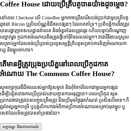
Coffee House ដោយប្រើគ្រីបតូបានយ៉ាងដូចម្តេច?
នៅពេល Checkout លើ CoinsBee អ្នកអាចជ្រើសរើសបង់ប្រាក់ជាមួយគ្រីបតូ
ដូចជា Bitcoin ឬរូបិយប័ណ្ណឌីជីថលផ្សេងៗ ដែលគេគាំទ្រ។ ប្រតិបត្តិការនឹងត្រូវ
បានបង្ហាញអាសយដ្ឋានវ៉ាលេត និងចំនួនដែលត្រូវផ្ទេរ ហើយបន្ទាប់ពីបណ្ដាញ
បញ្ជាក់រួច កូដកាតអំណោយនឹងត្រូវផ្ញើទៅអ៊ីមែលរបស់អ្នក។ វាជាវិធីងាយស្រួល
សម្រាប់អ្នកដែលចង់ប្រើប្រាស់ទ្រព្យសម្បត្តិក្រិបតូសម្រាប់ការទិញអំណោយកា
ហ្វេ និងម្ហូបអាហារ។
តើមានអ្វីត្រូវប្រុងប្រយ័ត្ននៅពេលប្រើកូដកាត
អំណោយ The Commons Coffee House?
សូមរក្សាកូដឌីជីថលរបស់អ្នកឱ្យសម្ងាត់ និងកុំចែករំលែកជាមួយអ្នកផ្សេង
ដើម្បីជៀសវាងការប្រើប្រាស់ដោយគ្មានការអនុញ្ញាត។ ពេលប្រើកូដ សូម
ប្រាកដថាវាត្រូវបានបញ្ចូលត្រឹមត្រូវ និងប្រើមុនថ្ងៃផុតកំណត់ ប្រសិនបើមាន។ ក៏
គួរតែសួរអ្នកបម្រើ ឬបុគ្គលិកហាងអំពីការប្រើកាតអំណោយសម្រាប់មុខម្ហូប ឬ
សេវាដែលមិនត្រូវបានគាំទ្រផងដែរ។
លក្ខខណ្ឌ និងគោលការណ៍