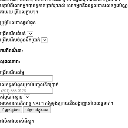
បន្ទាប់ពីលោកអ្នកបានទូទាត់ប្រាក់រួចរាល់ លោកអ្នកនឹងទទួលបានលេខកូដប័ណ្ណ
តាមរយៈអ៊ីមែលភ្លាមៗ។
ប្រូម៉ូដែលបានផ្តល់ជូន
ជ្រើសរើសតំបន់
ជ្រើសរើសចំនួនទឹកប្រាក់
ការពិពណ៌នា:
សុពលភាព:
ជ្រើសរើសតម្លៃ
លេខទូរស័ព្ទសម្រាប់បញ្ចូលទឹកប្រាក់
តម្លៃប៉ាន់ស្មាន
អាចមានការគិតពន្ធ VAT។ តម្លៃចុងក្រោយនឹងបង្ហាញនៅពេលទូទាត់។
ទិញឥឡូវនេះ
បន្ថែមទៅក្នុងរទេះ
ផលិតផលអស់ពីស្តុក