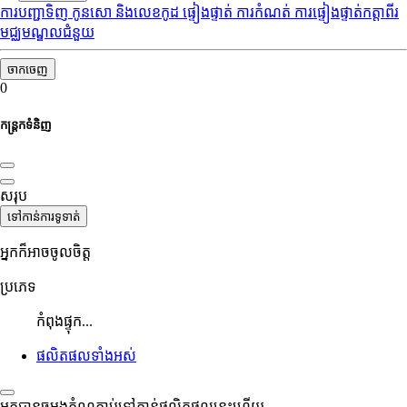
ការបញ្ជាទិញ
កូនសោ និងលេខកូដ
ផ្ទៀងផ្ទាត់
ការកំណត់
ការផ្ទៀងផ្ទាត់កត្តាពីរ
មជ្ឈមណ្ឌលជំនួយ
ចាកចេញ
0
កន្ត្រកទំនិញ
សរុប
ទៅកាន់ការទូទាត់
អ្នកក៏អាចចូលចិត្ត
ប្រភេទ
កំពុងផ្ទុក...
ផលិតផលទាំងអស់
អ្នកបានចម្លងតំណភ្ជាប់ទៅកាន់ផលិតផលនេះហើយ