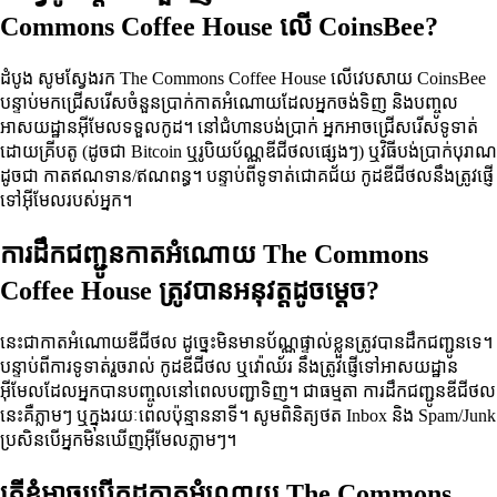
Commons Coffee House លើ CoinsBee?
ដំបូង សូមស្វែងរក The Commons Coffee House លើវេបសាយ CoinsBee
បន្ទាប់មកជ្រើសរើសចំនួនប្រាក់កាតអំណោយដែលអ្នកចង់ទិញ និងបញ្ចូល
អាសយដ្ឋានអ៊ីមែលទទួលកូដ។ នៅជំហានបង់ប្រាក់ អ្នកអាចជ្រើសរើសទូទាត់
ដោយគ្រីបតូ (ដូចជា Bitcoin ឬរូបិយប័ណ្ណឌីជីថលផ្សេងៗ) ឬវិធីបង់ប្រាក់បុរាណ
ដូចជា កាតឥណទាន/ឥណពន្ធ។ បន្ទាប់ពីទូទាត់ជោគជ័យ កូដឌីជីថលនឹងត្រូវផ្ញើ
ទៅអ៊ីមែលរបស់អ្នក។
ការដឹកជញ្ជូនកាតអំណោយ The Commons
Coffee House ត្រូវបានអនុវត្តដូចម្តេច?
នេះជាកាតអំណោយឌីជីថល ដូច្នេះមិនមានប័ណ្ណផ្ទាល់ខ្លួនត្រូវបានដឹកជញ្ជូនទេ។
បន្ទាប់ពីការទូទាត់រួចរាល់ កូដឌីជីថល ឬវ៉ោឈ័រ នឹងត្រូវផ្ញើទៅអាសយដ្ឋាន
អ៊ីមែលដែលអ្នកបានបញ្ចូលនៅពេលបញ្ជាទិញ។ ជាធម្មតា ការដឹកជញ្ជូនឌីជីថល
នេះគឺភ្លាមៗ ឬក្នុងរយៈពេលប៉ុន្មាននាទី។ សូមពិនិត្យថត Inbox និង Spam/Junk
ប្រសិនបើអ្នកមិនឃើញអ៊ីមែលភ្លាមៗ។
តើខ្ញុំអាចប្រើកូដកាតអំណោយ The Commons