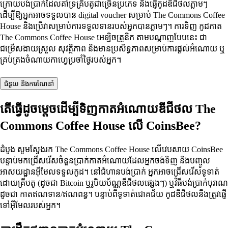
ក្រោយបង់ប្រាក់ដែលគាំទ្រគ្រីបតូជាច្រើនប្រភេទ និងផ្ញើកូដឌីជីថលភ្លាមៗ
ដើម្បីឱ្យអ្នកអាចទទួលបាន digital voucher សម្រាប់ The Commons Coffee
House និងប្រើវាសម្រាប់ការទទួលទានរបស់អ្នកបានភ្លាមៗ។ ការទិញ កូដកាត
The Commons Coffee House អេឡិចត្រូនិក តាមបណ្តាញបែបនេះ ជា
ជម្រើសងាយស្រួល សុវត្ថិភាព និងមានប្រសិទ្ធភាពសម្រាប់ការផ្តល់អំណោយ ឬ
គ្រប់គ្រងចំណាយកាហ្វេប្រចាំថ្ងៃរបស់អ្នក។
ជំនួយ និងការណែនាំ
តើធ្វើដូចម្តេចដើម្បីទិញកាតអំណោយឌីជីថល The
Commons Coffee House លើ CoinsBee?
ដំបូង សូមស្វែងរក The Commons Coffee House លើវេបសាយ CoinsBee
បន្ទាប់មកជ្រើសរើសចំនួនប្រាក់កាតអំណោយដែលអ្នកចង់ទិញ និងបញ្ចូល
អាសយដ្ឋានអ៊ីមែលទទួលកូដ។ នៅជំហានបង់ប្រាក់ អ្នកអាចជ្រើសរើសទូទាត់
ដោយគ្រីបតូ (ដូចជា Bitcoin ឬរូបិយប័ណ្ណឌីជីថលផ្សេងៗ) ឬវិធីបង់ប្រាក់បុរាណ
ដូចជា កាតឥណទាន/ឥណពន្ធ។ បន្ទាប់ពីទូទាត់ជោគជ័យ កូដឌីជីថលនឹងត្រូវផ្ញើ
ទៅអ៊ីមែលរបស់អ្នក។