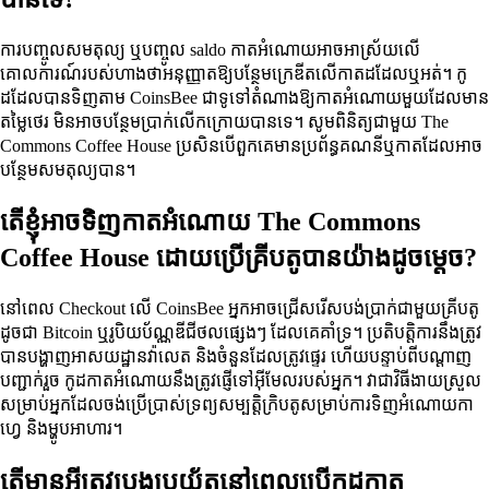
ការបញ្ចូលសមតុល្យ ឬបញ្ចូល saldo កាតអំណោយអាចអាស្រ័យលើ
គោលការណ៍របស់ហាងថាអនុញ្ញាតឱ្យបន្ថែមក្រេឌីតលើកាតដដែលឬអត់។ កូ
ដដែលបានទិញតាម CoinsBee ជាទូទៅតំណាងឱ្យកាតអំណោយមួយដែលមាន
តម្លៃថេរ មិនអាចបន្ថែមប្រាក់លើកក្រោយបានទេ។ សូមពិនិត្យជាមួយ The
Commons Coffee House ប្រសិនបើពួកគេមានប្រព័ន្ធគណនីឬកាតដែលអាច
បន្ថែមសមតុល្យបាន។
តើខ្ញុំអាចទិញកាតអំណោយ The Commons
Coffee House ដោយប្រើគ្រីបតូបានយ៉ាងដូចម្តេច?
នៅពេល Checkout លើ CoinsBee អ្នកអាចជ្រើសរើសបង់ប្រាក់ជាមួយគ្រីបតូ
ដូចជា Bitcoin ឬរូបិយប័ណ្ណឌីជីថលផ្សេងៗ ដែលគេគាំទ្រ។ ប្រតិបត្តិការនឹងត្រូវ
បានបង្ហាញអាសយដ្ឋានវ៉ាលេត និងចំនួនដែលត្រូវផ្ទេរ ហើយបន្ទាប់ពីបណ្ដាញ
បញ្ជាក់រួច កូដកាតអំណោយនឹងត្រូវផ្ញើទៅអ៊ីមែលរបស់អ្នក។ វាជាវិធីងាយស្រួល
សម្រាប់អ្នកដែលចង់ប្រើប្រាស់ទ្រព្យសម្បត្តិក្រិបតូសម្រាប់ការទិញអំណោយកា
ហ្វេ និងម្ហូបអាហារ។
តើមានអ្វីត្រូវប្រុងប្រយ័ត្ននៅពេលប្រើកូដកាត