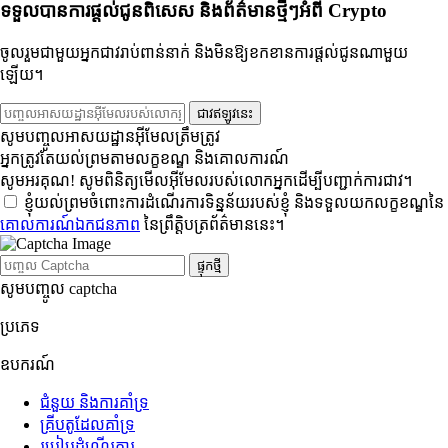
ទទួលបានការផ្តល់ជូនពិសេស និងព័ត៌មានថ្មីៗអំពី Crypto
ចូលរួមជាមួយអ្នកជាវរាប់ពាន់នាក់ និងមិនឱ្យខកខានការផ្តល់ជូនណាមួយ
ឡើយ។
ជាវឥឡូវនេះ
សូមបញ្ចូលអាសយដ្ឋានអ៊ីមែលត្រឹមត្រូវ
អ្នកត្រូវតែយល់ព្រមតាមលក្ខខណ្ឌ និងគោលការណ៍
សូមអរគុណ! សូមពិនិត្យមើលអ៊ីមែលរបស់លោកអ្នកដើម្បីបញ្ជាក់ការជាវ។
ខ្ញុំយល់ព្រមចំពោះការដំណើរការទិន្នន័យរបស់ខ្ញុំ និងទទួលយកលក្ខខណ្ឌនៃ
គោលការណ៍ឯកជនភាព
នៃព្រឹត្តិបត្រព័ត៌មាននេះ។
ផ្ទុកថ្មី
សូមបញ្ចូល captcha
ប្រភេទ
ឧបករណ៍
ជំនួយ និង​ការ​គាំទ្រ
គ្រីបតូ​ដែល​គាំទ្រ
របៀប​ដំណើរការ