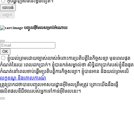
កុំបង្ហាញសារនេះម្តងទៀត។
បោះបង់
បញ្ជាក់
បញ្ចូលអ៊ីមែលសម្រាប់អំណោយ
OK
ខ្ញុំយល់ព្រមដោយច្បាស់លាស់ចំពោះការប្រតិបត្តិនៃកិច្ចសន្យា មុនពេលផុត
កំណត់នៃរយៈពេលដកប្រាក់។ ខ្ញុំបានកត់សម្គាល់ថា សិទ្ធិដកប្រាក់របស់ខ្ញុំនឹងផុត
កំណត់នៅពេលចាប់ផ្តើមប្រតិបត្តិការកិច្ចសន្យា។ ខ្ញុំបានអាន និងយល់ព្រមលើ
លក្ខខណ្ឌ និងគោលការណ៍
ត្រូវប្រាកដថាបានបញ្ចូលអាសយដ្ឋានអ៊ីមែលត្រឹមត្រូវ ព្រោះយើងនឹងផ្ញើ
ផលិតផលឌីជីថលរបស់អ្នកទៅកាន់អ៊ីមែលនេះ។