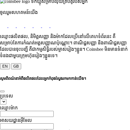
ទឹកឃ្មុំសម្រាប់លុយគ្រីបតូរបស់អ្នក
ចូលរួម​សហគមន៍​យើង
ឈ្មោះផលិតផល, និមិត្តសញ្ញា និងម៉ាកដែលប្រើនៅលើគេហទំព័រនេះ គឺ
សម្រាប់តែការកំណត់អត្តសញ្ញាណប៉ុណ្ណោះ។ ពាណិជ្ជសញ្ញា និងពាណិជ្ជសញ្ញា
ដែលបានចុះបញ្ជី គឺជាកម្មសិទ្ធិរបស់ម្ចាស់រៀងៗខ្លួន។ Coinsbee មិនមានទំនាក់
ទំនងជាមួយក្រុមហ៊ុនរៀងៗខ្លួនទេ។
EN
GB
សូមពិពណ៌នាអំពីផលិតផលដែលអ្នកកំពុងស្វែងរកមកកាន់យើង។
ប្រទេស
ឈ្មោះម៉ាក
អាសយដ្ឋានអ៊ីមែល