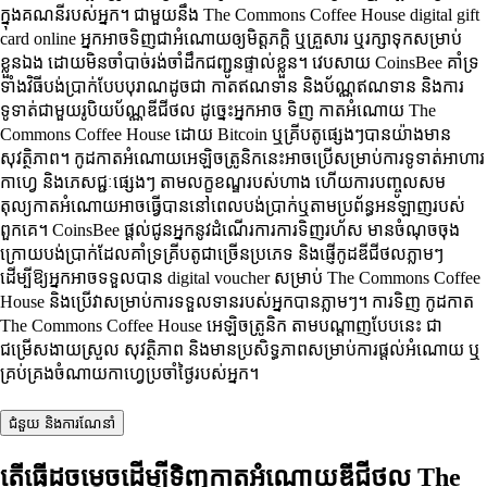
ក្នុងគណនីរបស់អ្នក។ ជាមួយនឹង The Commons Coffee House digital gift
card online អ្នកអាចទិញជាអំណោយឲ្យមិត្តភក្តិ ឬគ្រួសារ ឬរក្សាទុកសម្រាប់
ខ្លួនឯង ដោយមិនចាំបាច់រង់ចាំដឹកជញ្ជូនផ្ទាល់ខ្លួន។ វេបសាយ CoinsBee គាំទ្រ
ទាំងវិធីបង់ប្រាក់បែបបុរាណដូចជា កាតឥណទាន និងប័ណ្ណឥណទាន និងការ
ទូទាត់ជាមួយរូបិយប័ណ្ណឌីជីថល ដូច្នេះអ្នកអាច ទិញ កាតអំណោយ The
Commons Coffee House ដោយ Bitcoin ឬគ្រីបតូផ្សេងៗបានយ៉ាងមាន
សុវត្ថិភាព។ កូដកាតអំណោយអេឡិចត្រូនិកនេះអាចប្រើសម្រាប់ការទូទាត់អាហារ
កាហ្វេ និងភេសជ្ជៈផ្សេងៗ តាមលក្ខខណ្ឌរបស់ហាង ហើយការបញ្ចូលសម
តុល្យកាតអំណោយអាចធ្វើបាននៅពេលបង់ប្រាក់ឬតាមប្រព័ន្ធអនឡាញរបស់
ពួកគេ។ CoinsBee ផ្តល់ជូនអ្នកនូវដំណើរការការទិញរហ័ស មានចំណុចចុង
ក្រោយបង់ប្រាក់ដែលគាំទ្រគ្រីបតូជាច្រើនប្រភេទ និងផ្ញើកូដឌីជីថលភ្លាមៗ
ដើម្បីឱ្យអ្នកអាចទទួលបាន digital voucher សម្រាប់ The Commons Coffee
House និងប្រើវាសម្រាប់ការទទួលទានរបស់អ្នកបានភ្លាមៗ។ ការទិញ កូដកាត
The Commons Coffee House អេឡិចត្រូនិក តាមបណ្តាញបែបនេះ ជា
ជម្រើសងាយស្រួល សុវត្ថិភាព និងមានប្រសិទ្ធភាពសម្រាប់ការផ្តល់អំណោយ ឬ
គ្រប់គ្រងចំណាយកាហ្វេប្រចាំថ្ងៃរបស់អ្នក។
ជំនួយ និងការណែនាំ
តើធ្វើដូចម្តេចដើម្បីទិញកាតអំណោយឌីជីថល The