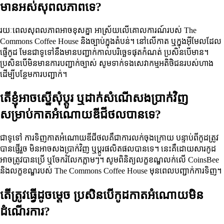
មានអស់សុពលភាពទេ?
រយៈពេលសុពលភាពអាចខុសគ្នា អាស្រ័យលើគោលការណ៍របស់ The
Commons Coffee House និងច្បាប់ក្នុងតំបន់។ នៅលើកាត ឬក្នុងអ៊ីមែលដែល
ផ្ញើកូដ មែនជាទូទៅនឹងមានបញ្ជាក់កាលបរិច្ឆេទផុតកំណត់ ប្រសិនបើមាន។
ប្រសិនបើមិនមានការបញ្ជាក់ច្បាស់ សូមទាក់ទងសេវាកម្មអតិថិជនរបស់ហាង
ដើម្បីបន្ថែមការបញ្ជាក់។
តើខ្ញុំអាចស្នើសុំប្តូរ ឬដាក់សំណើសងប្រាក់វិញ
សម្រាប់កាតអំណោយឌីជីថលបានទេ?
ជាទូទៅ ការទិញកាតអំណោយឌីជីថលគឺជាការលក់ចុងក្រោយ បន្ទាប់ពីកូដត្រូវ
បានផ្ញើរួច មិនអាចសងប្រាក់វិញ ឬប្តូរផលិតផលបានទេ។ នេះគឺដោយសារកូដ
អាចត្រូវបានប្រើ ឬចែករំលែកភ្លាមៗ។ សូមពិនិត្យលក្ខខណ្ឌលក់លើ CoinsBee
និងលក្ខខណ្ឌរបស់ The Commons Coffee House មុនពេលបញ្ជាក់ការទិញ។
តើត្រូវធ្វើដូចម្តេច ប្រសិនបើកូដកាតអំណោយមិន
ដំណើរការ?