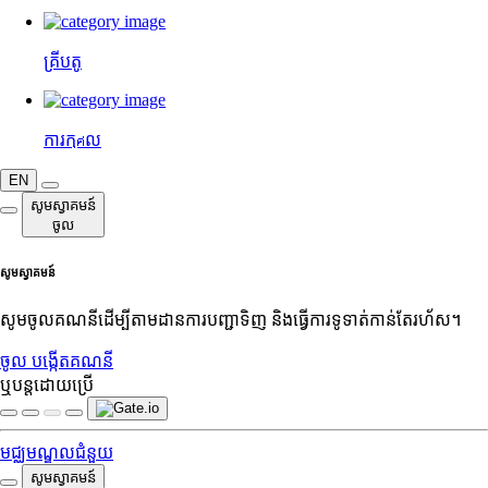
គ្រីបតូ
ការកุศល
EN
សូមស្វាគមន៍
ចូល
សូមស្វាគមន៍
សូមចូលគណនីដើម្បីតាមដានការបញ្ជាទិញ និងធ្វើការទូទាត់កាន់តែរហ័ស។
ចូល
បង្កើតគណនី
ឬបន្តដោយប្រើ
មជ្ឈមណ្ឌលជំនួយ
សូមស្វាគមន៍