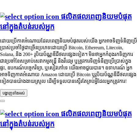
ផលិតផលពេញនិយមបំផុត
នៅក្នុងតំបន់របស់អ្នក
ដោយប្រើកាតអំណោយដែលពេញនិយមបំផុតរបស់យើង អ្នកអាចទិញទំនិញប្រើ
ប្រាស់ប្រចាំថ្ងៃជាច្រើនប្រភេទដោយប្រើ Bitcoin, Ethereum, Litecoin,
Solana, និង 200+ រូបិយប័ណ្ណឌីជីថលផ្សេងទៀត។ មិនថាអ្នកកំពុងរកទិញការ
ជាវប្រចាំខែសម្រាប់សេវាកម្មតន្ត្រី និងវីដេអូ ឬត្រូវការទិញទំនិញប្រើប្រាស់ក្នុង
ផ្ទះ, ឧបករណ៍បច្ចេកវិទ្យា, ឬសៀវភៅទេ យើងអាចជួយបាន។ ឧទាហរណ៍ អ្នក
អាចទិញកាតអំណោយ Amazon ដោយប្រើ Bitcoin ឬរូបិយប័ណ្ណឌីជីថលផ្សេង
ទៀតបានយ៉ាងងាយស្រួល ដើម្បីទទួលបានស្ទើរតែគ្រប់អ្វីដែលអ្នកត្រូវការ!
បង្ហាញ​ទាំងអស់
ផលិតផលពេញនិយមបំផុត
នៅក្នុងតំបន់របស់អ្នក