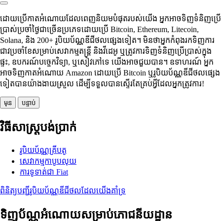
ដោយប្រើកាតអំណោយដែលពេញនិយមបំផុតរបស់យើង អ្នកអាចទិញទំនិញប្រើ
ប្រាស់ប្រចាំថ្ងៃជាច្រើនប្រភេទដោយប្រើ Bitcoin, Ethereum, Litecoin,
Solana, និង 200+ រូបិយប័ណ្ណឌីជីថលផ្សេងទៀត។ មិនថាអ្នកកំពុងរកទិញការ
ជាវប្រចាំខែសម្រាប់សេវាកម្មតន្ត្រី និងវីដេអូ ឬត្រូវការទិញទំនិញប្រើប្រាស់ក្នុង
ផ្ទះ, ឧបករណ៍បច្ចេកវិទ្យា, ឬសៀវភៅទេ យើងអាចជួយបាន។ ឧទាហរណ៍ អ្នក
អាចទិញកាតអំណោយ Amazon ដោយប្រើ Bitcoin ឬរូបិយប័ណ្ណឌីជីថលផ្សេង
ទៀតបានយ៉ាងងាយស្រួល ដើម្បីទទួលបានស្ទើរតែគ្រប់អ្វីដែលអ្នកត្រូវការ!
មុន
បន្ទាប់
វិធីសាស្រ្តបង់ប្រាក់
រូបិយប័ណ្ណគ្រីបតូ
សេវាកម្មកាបូបលុយ
ការទូទាត់ជា Fiat
ពិនិត្យបញ្ជីរូបិយប័ណ្ណឌីជីថលដែលយើងគាំទ្រ
ទិញប័ណ្ណអំណោយសម្រាប់ភោជនីយដ្ឋាន