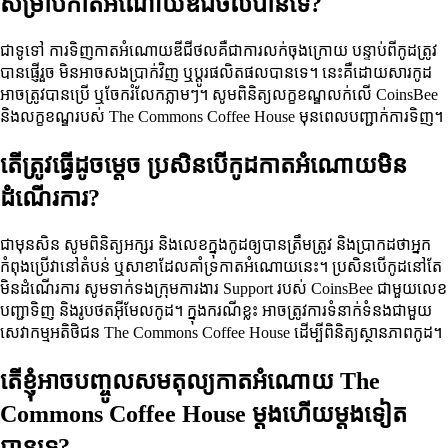
សម្រាប់កាតអំណោយឌីជីថលបានទេ?
ជាទូទៅ ការទិញកាតអំណោយឌីជីថលគឺជាការលក់ចុងក្រោយ បន្ទាប់ពីកូដត្រូវ
បានផ្ញើរួច មិនអាចសងប្រាក់វិញ ឬប្តូរផលិតផលបានទេ។ នេះគឺដោយសារកូដ
អាចត្រូវបានប្រើ ឬចែករំលែកភ្លាមៗ។ សូមពិនិត្យលក្ខខណ្ឌលក់លើ CoinsBee
និងលក្ខខណ្ឌរបស់ The Commons Coffee House មុនពេលបញ្ជាក់ការទិញ។
តើត្រូវធ្វើដូចម្តេច ប្រសិនបើកូដកាតអំណោយមិន
ដំណើរការ?
ជាមុនសិន សូមពិនិត្យអក្សរ និងលេខក្នុងកូដឲ្យបានត្រឹមត្រូវ និងប្រាកដថាអ្នក
កំពុងប្រើវានៅតំបន់ ឬសាខាដែលគាំទ្រកាតអំណោយនេះ។ ប្រសិនបើកូដនៅតែ
មិនដំណើរការ សូមទាក់ទងក្រុមការងារ Support របស់ CoinsBee ជាមួយលេខ
បញ្ជាទិញ និងរូបថតអ៊ីមែលកូដ។ ក្នុងករណីខ្លះ អាចត្រូវការទំនាក់ទំនងជាមួយ
សេវាកម្មអតិថិជន The Commons Coffee House ដើម្បីពិនិត្យស្ថានភាពកូដ។
តើខ្ញុំអាចបញ្ចូលសមតុល្យកាតអំណោយ The
Commons Coffee House ម្ដងហើយម្ដងទៀត
បានទេ?