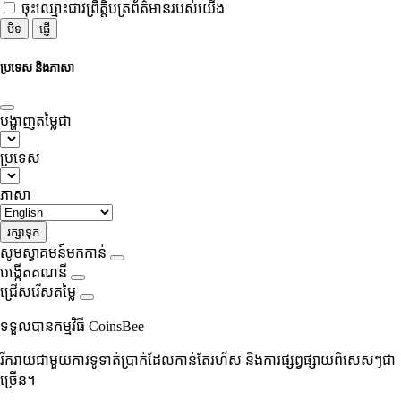
ចុះឈ្មោះជាវព្រឹត្តិបត្រព័ត៌មានរបស់យើង
បិទ
ផ្ញើ
ប្រទេស និងភាសា
បង្ហាញតម្លៃជា
ប្រទេស
ភាសា
រក្សាទុក
សូមស្វាគមន៍មកកាន់
បង្កើតគណនី
ជ្រើសរើសតម្លៃ
ទទួលបានកម្មវិធី CoinsBee
រីករាយជាមួយការទូទាត់ប្រាក់ដែលកាន់តែរហ័ស និងការផ្សព្វផ្សាយពិសេសៗជា
ច្រើន។