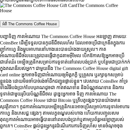
The Commons Coffee
House
អំពី The Commons Coffee House
បញ្ជាទិញ កាតអំណោយ The Commons Coffee House អនឡាញ តាមរយៈ
CoinsBee ដើម្បីទទួលបានកូដឌីជីថលរហ័ស ដែលអាចប្រើជាក្រេឌីតក្នុងការ
ញ៉ាំកាហ្វេ និងម្ហូបអាហារនៅហាងនេះបានយ៉ាងងាយស្រួល។ កាត
អំណោយឌីជីថលនេះត្រូវបានផ្ញើជាកូដតាមអ៊ីមែល បើកឱកាសឱ្យអ្នកអាចប្រើ
ជាវ៉ោឈ័រ អេឡិចត្រូនិកសម្រាប់ការទូទាត់នៅពេលបង់ប្រាក់ ឬបន្ថែមជាប្រាក់កក់
ក្នុងគណនីរបស់អ្នក។ ជាមួយនឹង The Commons Coffee House digital gift
card online អ្នកអាចទិញជាអំណោយឲ្យមិត្តភក្តិ ឬគ្រួសារ ឬរក្សាទុកសម្រាប់
ខ្លួនឯង ដោយមិនចាំបាច់រង់ចាំដឹកជញ្ជូនផ្ទាល់ខ្លួន។ វេបសាយ CoinsBee គាំទ្រ
ទាំងវិធីបង់ប្រាក់បែបបុរាណដូចជា កាតឥណទាន និងប័ណ្ណឥណទាន និងការ
ទូទាត់ជាមួយរូបិយប័ណ្ណឌីជីថល ដូច្នេះអ្នកអាច ទិញ កាតអំណោយ The
Commons Coffee House ដោយ Bitcoin ឬគ្រីបតូផ្សេងៗបានយ៉ាងមាន
សុវត្ថិភាព។ កូដកាតអំណោយអេឡិចត្រូនិកនេះអាចប្រើសម្រាប់ការទូទាត់អាហារ
កាហ្វេ និងភេសជ្ជៈផ្សេងៗ តាមលក្ខខណ្ឌរបស់ហាង ហើយការបញ្ចូលសម
តុល្យកាតអំណោយអាចធ្វើបាននៅពេលបង់ប្រាក់ឬតាមប្រព័ន្ធអនឡាញរបស់
ពួកគេ។ CoinsBee ផ្តល់ជូនអ្នកនូវដំណើរការការទិញរហ័ស មានចំណុចចុង