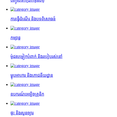
បញ្ចូលទឹកប្រាក់ទូរស័ព្ទ
ការធ្វើដំណើរ និងបទពិសោធន៍
កម្សាន្ត
ម៉ូដសម្លៀកបំពាក់ និងរបៀបរស់នៅ
ម្ហូបអាហារ និងភោជនីយដ្ឋាន
ឧបករណ៍អេឡិចត្រូនិក
ផ្ទះ និងសួនច្បារ