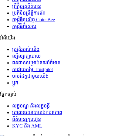
ព្រឹត្តិបត្រ​ព័ត៌មាន
ប្រតិទិន​ព្រឹត្តិការណ៍
កម្មវិធី​ទូរស័ព្ទ CoinsBee
កម្មវិធីពិសេស
អំពី​យើង
ប្រវត្តិ​របស់​យើង
ល្បីល្បាញ​ដោយ
ធនធាន​សម្រាប់​សារព័ត៌មាន
ការ​វាយតម្លៃ Trustpilot
ចាប់ដៃគូ​ជាមួយ​យើង
ប្លុក
ផ្នែក​ច្បាប់
លក្ខខណ្ឌ និង​លក្ខខន្តី
គោលនយោបាយ​ឯកជនភាព
ព័ត៌មាន​ក្រុមហ៊ុន
KYC និង AML