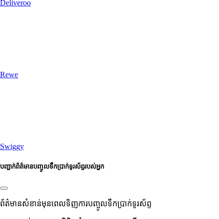
Deliveroo
Rewe
Swiggy
បញ្ជាក់ព័ត៌មានបញ្ចូលទឹកប្រាក់ទូរស័ព្ទរបស់អ្នក
ព័ត៌មានសំខាន់មុនពេលទិញការបញ្ចូលទឹកប្រាក់ទូរស័ព្ទ