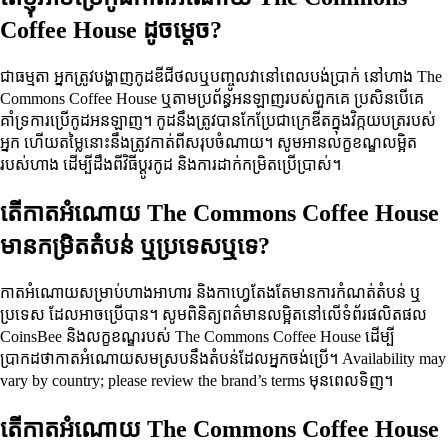
Coffee House ដូចម្តេច?
ជាធម្មតា អ្នកត្រូវបង្ហាញកូដឌីជីថលឬបញ្ចូលវានៅពេលបង់ប្រាក់ នៅហាង The
Commons Coffee House ឬតាមប្រព័ន្ធអនឡាញរបស់ពួកគេ ប្រសិនបើគេ
គាំទ្រការប្រើកូដអនឡាញ។ កូដនឹងត្រូវបានកែប្រែជាក្រេឌីតក្នុងវិក្កយបត្ររបស់
អ្នក ហើយតម្លៃនោះនឹងត្រូវកាត់ពីសរុបចំណាយ។ សូមអានលក្ខខណ្ឌលម្អិត
របស់ហាង ដើម្បីដឹងពីវិធីប្ដូរកូដ និងការដាក់កម្រិតប្រើប្រាស់។
តើកាតអំណោយ The Commons Coffee House
មានកម្រិតតំបន់ ឬប្រទេសឬទេ?
កាតអំណោយសម្រាប់ហាងអាហារ និងកាហ្វេតែងតែមានការកំណត់តំបន់ ឬ
ប្រទេស ដែលអាចប្រើបាន។ សូមពិនិត្យពត៌មានលម្អិតនៅលើទំព័រផលិតផល
CoinsBee និងលក្ខខណ្ឌរបស់ The Commons Coffee House ដើម្បី
ប្រាកដថាកាតអំណោយសមស្របនឹងតំបន់ដែលអ្នកចង់ប្រើ។ Availability may
vary by country; please review the brand’s terms មុនពេលទិញ។
តើកាតអំណោយ The Commons Coffee House