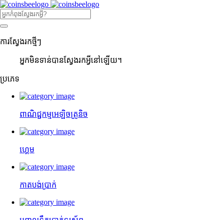
ការ​ស្វែងរក​ថ្មីៗ
អ្នក​មិន​ទាន់​បាន​ស្វែងរក​អ្វី​នៅ​ឡើយ។
ប្រភេទ
ពាណិជ្ជកម្មអេឡិចត្រូនិច
ហ្គេម
កាតបង់ប្រាក់