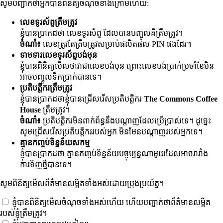
សូមបញ្ជាក់ថាអ្នកបានពិនិត្យចំណុចខាងក្រោមហើយ:
លេខទូរស័ព្ទត្រឹមត្រូវ
ខ្ញុំបានប្រាកដថា លេខទូរស័ព្ទ
ដែលបានបញ្ចូលគឺត្រឹមត្រូវ។
ចំណាំ៖
លេខត្រូវតែត្រឹមត្រូវសម្រាប់ផលិតផល PIN ផងដែរ។
ទាមទារលេខទូរស័ព្ទបង់មុន
ខ្ញុំបានពិនិត្យមើលថាវាជាលេខបង់មុន ព្រោះលេខបង់ប្រាក់ប្រចាំខែមិន
អាចបញ្ចូលទឹកប្រាក់បានទេ។
ប្រតិបត្តិករត្រឹមត្រូវ
ខ្ញុំបានប្រាកដថាខ្ញុំបានជ្រើសរើសប្រតិបត្តិករ
The Commons Coffee
House
ត្រឹមត្រូវ។
ចំណាំ៖
ប្រតិបត្តិករមិនពាក់ព័ន្ធនឹងបណ្តាញដែលប្រើប្រាស់ទេ។ ដូច្នេះ
សូមជ្រើសរើសប្រតិបត្តិកររបស់អ្នក មិនមែនបណ្តាញរបស់អ្នកទេ។
គ្មានកញ្ចប់ទិន្នន័យសកម្ម
ខ្ញុំបានប្រាកដថា គ្មានកញ្ចប់ទិន្នន័យបច្ចុប្បន្នណាមួយដែលអាចរារាំង
ការទិញថ្មីបានទេ។
សូមពិនិត្យមើលព័ត៌មានលម្អិតទាំងអស់ដោយប្រុងប្រយ័ត្ន។
ខ្ញុំបានពិនិត្យមើលចំណុចទាំងអស់ហើយ ហើយបញ្ជាក់ថាព័ត៌មានលម្អិត
របស់ខ្ញុំត្រឹមត្រូវ។