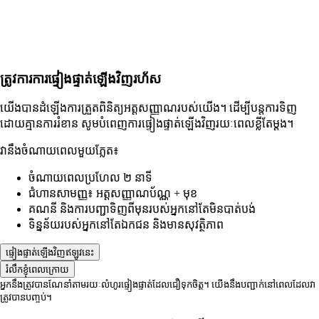
ត្រូវការការផ្ទៀងផ្ទាត់ឡើងវិញរហ័ស
យើងបានដំឡើងការត្រួតពិនិត្យអត្តសញ្ញាណរបស់យើង។ ដើម្បីបន្តការទិញ
ដោយគ្មានការរំខាន សូមបំពេញការផ្ទៀងផ្ទាត់ឡើងវិញរយៈពេលខ្លីតែម្តង។
វានឹងចំណាយពេលមួយភ្លែត៖
ចំណាយពេលប្រហែល ២ នាទី
ជំហានសាមញ្ញ៖ អត្តសញ្ញាណប័ណ្ណ + មុខ
គណនី និងការបញ្ជាទិញពីមុនរបស់អ្នកនៅតែមិនបាត់បង់
ទិន្នន័យរបស់អ្នកនៅតែឯកជន និងមានសុវត្ថិភាព
ផ្ទៀងផ្ទាត់ឡើងវិញឥឡូវនេះ
រំលឹកខ្ញុំពេលក្រោយ
អ្នកនឹងត្រូវបានណែនាំតាមរយៈលំហូរផ្ទៀងផ្ទាត់ដែលជឿទុកចិត្ត។ យើងនឹងបញ្ជាក់នៅពេលដែលវា
ត្រូវបានបញ្ចប់។