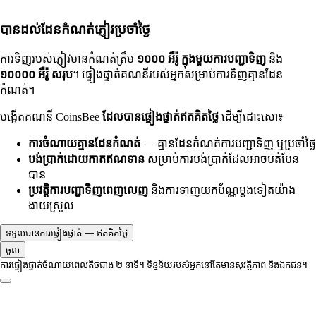
បានដល់ដែនកំណត់ភ្ញៀវប្រចាំថ្ងៃ
ការទិញរបស់ភ្ញៀវមានកំណត់ត្រឹម
១០០០ អឺរ៉ូ ក្នុងមួយការបញ្ជាទិញ
និង
១០០០០ អឺរ៉ូ សរុប
។ ផ្ទៀងផ្ទាត់គណនីរបស់អ្នកសម្រាប់ការទិញគ្មានដែន
កំណត់។
បង្កើតគណនី CoinsBee
ដែលបានផ្ទៀងផ្ទាត់ឥតគិតថ្លៃ
ដើម្បីដោះសោ៖
ការចំណាយគ្មានដែនកំណត់
— គ្មានដែនកំណត់ការបញ្ជាទិញ ឬប្រចាំថ្ងៃ
បង់ប្រាក់ដោយកាតឥណទាន
សម្រាប់ការបង់ប្រាក់ដែលអាចបត់បែន
បាន
ប្រវត្តិការបញ្ជាទិញពេញលេញ
និងការទាញយកប័ណ្ណម្តងទៀតយ៉ាង
ងាយស្រួល
ទទួលបានការផ្ទៀងផ្ទាត់ — ឥតគិតថ្លៃ
ចូល
ការផ្ទៀងផ្ទាត់ចំណាយពេលតិចជាង ២ នាទី។ ទិន្នន័យរបស់អ្នកនៅតែមានសុវត្ថិភាព និងឯកជន។