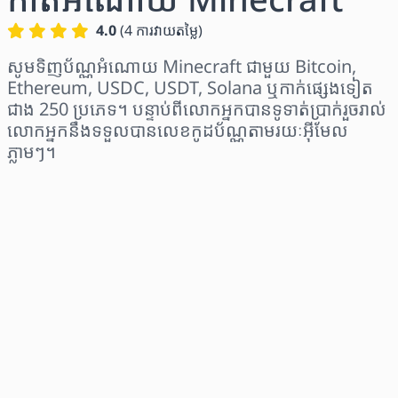
4.0
(
4
ការវាយតម្លៃ
)
សូមទិញប័ណ្ណអំណោយ Minecraft ជាមួយ Bitcoin,
Ethereum, USDC, USDT, Solana ឬកាក់ផ្សេងទៀត
ជាង 250 ប្រភេទ។ បន្ទាប់ពីលោកអ្នកបានទូទាត់ប្រាក់រួចរាល់
លោកអ្នកនឹងទទួលបានលេខកូដប័ណ្ណតាមរយៈអ៊ីមែល
ភ្លាមៗ។
ជ្រើសរើសតំបន់
ជ្រើសរើសចំនួនទឹកប្រាក់
តម្លៃប៉ាន់ស្មាន