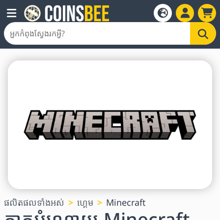
ផលិតផលទាំងអស់
ហ្គេម
Minecraft
កាតអំណោយ Minecraft