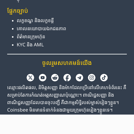
ផ្នែក​ច្បាប់
លក្ខខណ្ឌ និង​លក្ខខន្តី
គោលនយោបាយ​ឯកជនភាព
ព័ត៌មាន​ក្រុមហ៊ុន
KYC និង AML
ចូលរួម​សហគមន៍​យើង
ឈ្មោះផលិតផល, និមិត្តសញ្ញា និងម៉ាកដែលប្រើនៅលើគេហទំព័រនេះ គឺ
សម្រាប់តែការកំណត់អត្តសញ្ញាណប៉ុណ្ណោះ។ ពាណិជ្ជសញ្ញា និង
ពាណិជ្ជសញ្ញាដែលបានចុះបញ្ជី គឺជាកម្មសិទ្ធិរបស់ម្ចាស់រៀងៗខ្លួន។
Coinsbee មិនមានទំនាក់ទំនងជាមួយក្រុមហ៊ុនរៀងៗខ្លួនទេ។
EN
GB