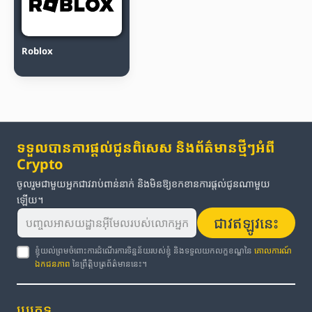
Roblox
ទទួលបានការផ្តល់ជូនពិសេស និងព័ត៌មានថ្មីៗអំពី
Crypto
ចូលរួមជាមួយអ្នកជាវរាប់ពាន់នាក់ និងមិនឱ្យខកខានការផ្តល់ជូនណាមួយ
ឡើយ។
ជាវឥឡូវនេះ
ខ្ញុំយល់ព្រមចំពោះការដំណើរការទិន្នន័យរបស់ខ្ញុំ និងទទួលយកលក្ខខណ្ឌនៃ
គោលការណ៍
ឯកជនភាព
នៃព្រឹត្តិបត្រព័ត៌មាននេះ។
ប្រភេទ