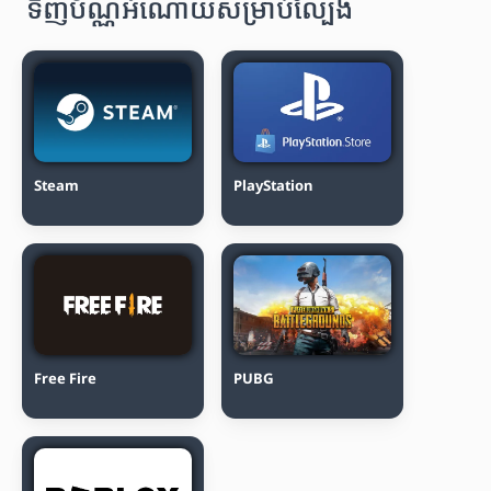
ទិញប័ណ្ណអំណោយសម្រាប់ល្បែង
Steam
PlayStation
Free Fire
PUBG