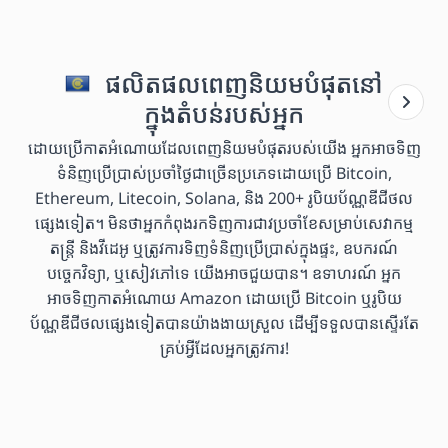
ផលិតផលពេញនិយមបំផុតនៅ
ក្នុងតំបន់របស់អ្នក
ដោយប្រើកាតអំណោយដែលពេញនិយមបំផុតរបស់យើង អ្នកអាចទិញ
ទំនិញប្រើប្រាស់ប្រចាំថ្ងៃជាច្រើនប្រភេទដោយប្រើ Bitcoin,
Ethereum, Litecoin, Solana, និង 200+ រូបិយប័ណ្ណឌីជីថល
ផ្សេងទៀត។ មិនថាអ្នកកំពុងរកទិញការជាវប្រចាំខែសម្រាប់សេវាកម្ម
តន្ត្រី និងវីដេអូ ឬត្រូវការទិញទំនិញប្រើប្រាស់ក្នុងផ្ទះ, ឧបករណ៍
បច្ចេកវិទ្យា, ឬសៀវភៅទេ យើងអាចជួយបាន។ ឧទាហរណ៍ អ្នក
អាចទិញកាតអំណោយ Amazon ដោយប្រើ Bitcoin ឬរូបិយ
ប័ណ្ណឌីជីថលផ្សេងទៀតបានយ៉ាងងាយស្រួល ដើម្បីទទួលបានស្ទើរតែ
គ្រប់អ្វីដែលអ្នកត្រូវការ!