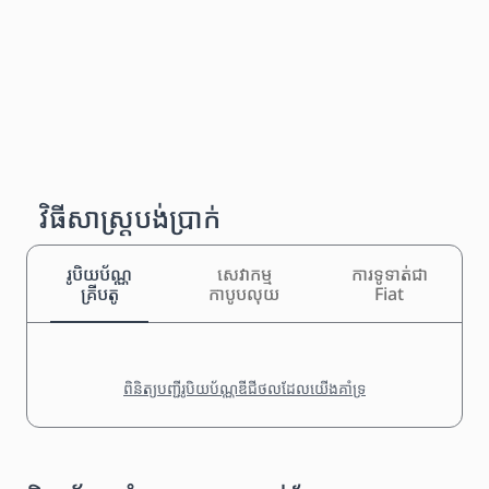
វិធីសាស្រ្តបង់ប្រាក់
រូបិយប័ណ្ណ
សេវាកម្ម
ការទូទាត់ជា
គ្រីបតូ
កាបូបលុយ
Fiat
ពិនិត្យបញ្ជីរូបិយប័ណ្ណឌីជីថលដែលយើងគាំទ្រ