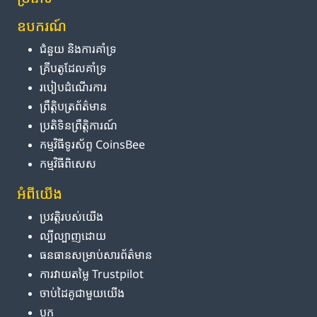
ឧបករណ៍
ជំនួយ និង​ការ​គាំទ្រ
គ្រីបតូ​ដែល​គាំទ្រ
របៀប​ដំណើរការ
ព្រឹត្តិបត្រ​ព័ត៌មាន
ប្រតិទិន​ព្រឹត្តិការណ៍
កម្មវិធី​ទូរស័ព្ទ CoinsBee
កម្មវិធីពិសេស
អំពី​យើង
ប្រវត្តិ​របស់​យើង
ល្បីល្បាញ​ដោយ
ធនធាន​សម្រាប់​សារព័ត៌មាន
ការ​វាយតម្លៃ Trustpilot
ចាប់ដៃគូ​ជាមួយ​យើង
ប្លុក