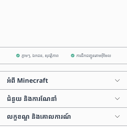
ទិញឥឡូវនេះ
បន្ថែមទៅក្នុងរទេះ
ភ្លាមៗ, ឯកជន, សុវត្ថិភាព
ការដឹកជញ្ជូនតាមអ៊ីមែល
អំពី Minecraft
ជំនួយ និងការណែនាំ
លក្ខខណ្ឌ និងគោលការណ៍