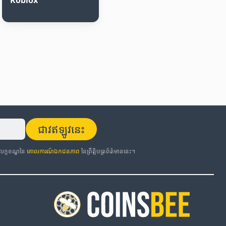
ជាវឥឡូវនេះ
កលក្ខខណ្ឌនៃ
គោលការណ៍ឯកជនភាព
នៃព្រឹត្តិបត្រព័ត៌មាននេះ។