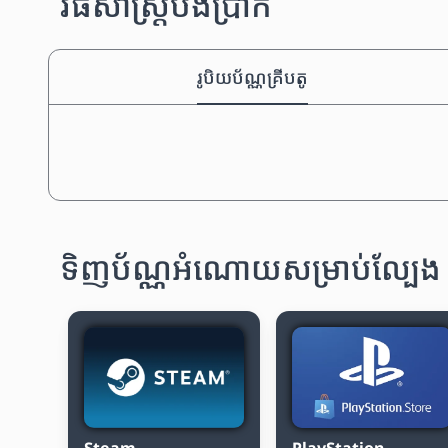
វិធីសាស្រ្តបង់ប្រាក់
រូបិយប័ណ្ណគ្រីបតូ
ទិញប័ណ្ណអំណោយសម្រាប់ល្បែង
Steam
PlayStation