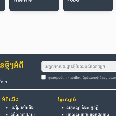
្មីៗអំពី
ខ្ញុំយល់ព្រមចំពោះការដំណើរការទិន្នន័យរបស់ខ្ញុំ និងទទួលយ
ឡើយ។
អំពី​យើង
ផ្នែក​ច្បាប់
ប្រវត្តិ​របស់​យើង
លក្ខខណ្ឌ និង​លក្ខខន្តី
ល្បីល្បាញ​ដោយ
គោលនយោបាយ​ឯកជនភាព