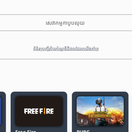
សេវាកម្មកាបូបលុយ
ពិនិត្យបញ្ជីរូបិយប័ណ្ណឌីជីថលដែលយើងគាំទ្រ
Free Fire
PUBG