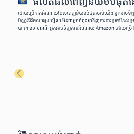
ផលិតផលពេញនិយមបំផុតនៅក្
ដោយប្រើកាតអំណោយដែលពេញនិយមបំផុតរបស់យើង អ្នកអាចទិញទំនិញប
ប័ណ្ណឌីជីថលផ្សេងទៀត។ មិនថាអ្នកកំពុងរកទិញការជាវប្រចាំខែសម្រាប់
បាន។ ឧទាហរណ៍ អ្នកអាចទិញកាតអំណោយ Amazon ដោយប្រើ Bitcoin
មុន