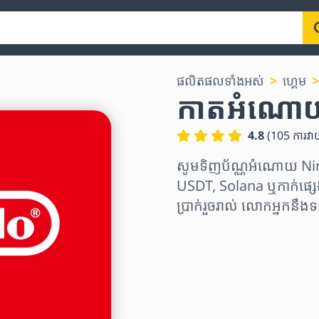
ផលិតផលទាំងអស់
ហ្គេម
កាតអំណោ
4.8
(
105
ការវា
សូមទិញប័ណ្ណអំណោយ Nin
USDT, Solana ឬកាក់ផ្សេ
ប្រាក់រួចរាល់ លោកអ្នកនឹ
ជ្រើសរើសតំបន់
ជ្រើសរើសចំនួនទឹកប្រាក់