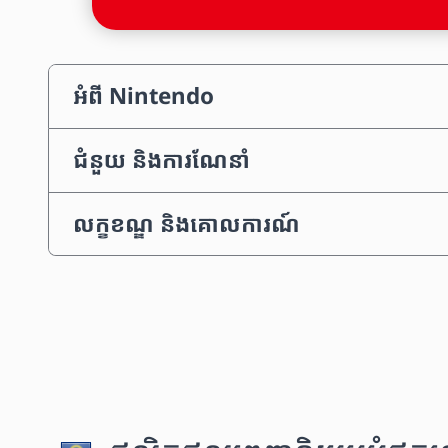
អំពី Nintendo
ជំនួយ និងការណែនាំ
លក្ខខណ្ឌ និងគោលការណ៍