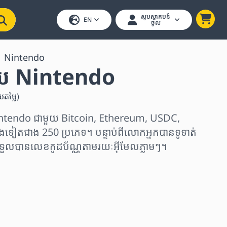
សូមស្វាគមន៍
EN
ចូល
Nintendo
យ Nintendo
យតម្លៃ
)
tendo ជាមួយ Bitcoin, Ethereum, USDC,
ងទៀតជាង 250 ប្រភេទ។ បន្ទាប់ពីលោកអ្នកបានទូទាត់
ងទទួលបានលេខកូដប័ណ្ណតាមរយៈអ៊ីមែលភ្លាមៗ។