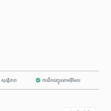
ទិញឥឡូវនេះ
បន្ថែមទៅក្នុងរទេះ
សុវត្ថិភាព
ការដឹកជញ្ជូនតាមអ៊ីមែល