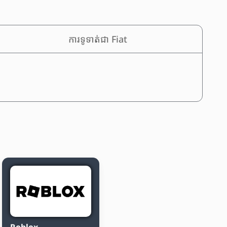
ការទូទាត់ជា Fiat
Roblox