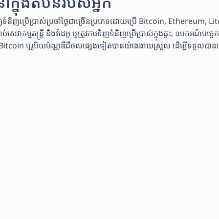
នុងតំបន់របស់អ្នក
្រើប្រាស់ប្រចាំថ្ងៃជាច្រើនប្រភេទដោយប្រើ Bitcoin, Ethereum, Lite
សេវាកម្មតន្ត្រី និងវីដេអូ ឬត្រូវការទិញទំនិញប្រើប្រាស់ក្នុងផ្ទះ, ឧបករណ៍ប
 ឬរូបិយប័ណ្ណឌីជីថលផ្សេងទៀតបានយ៉ាងងាយស្រួល ដើម្បីទទួលបានស្ទើរតែគ