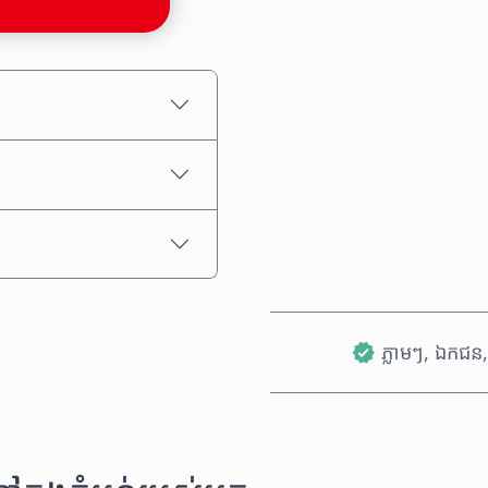
តម្លៃប៉ាន់ស្មាន
ភ្លាមៗ, ឯកជន, 