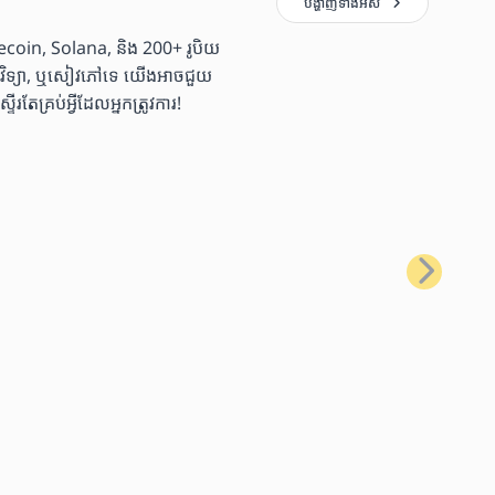
បង្ហាញ​ទាំងអស់
coin, Solana, និង 200+ រូបិយ
ច្ចេកវិទ្យា, ឬសៀវភៅទេ យើងអាចជួយ
្រប់អ្វីដែលអ្នកត្រូវការ!
បន្ទាប់