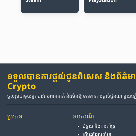
ទទួលបានការផ្តល់ជូនពិសេស និងព័ត៌មានថ
Crypto
ចូលរួមជាមួយអ្នកជាវរាប់ពាន់នាក់ និងមិនឱ្យខកខានការផ្តល់ជូនណាមួយ
ប្រភេទ
ឧបករណ៍
ជំនួយ និង​ការ​គាំទ្រ
គ្រីបតូ​ដែល​គាំទ្រ