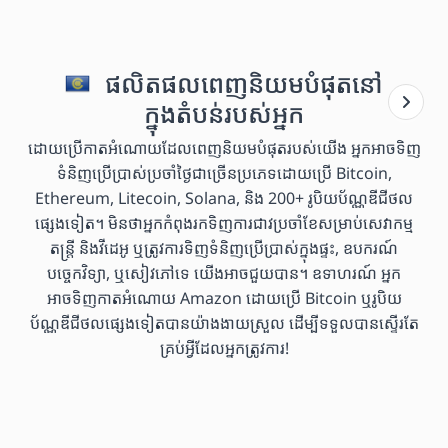
ផលិតផលពេញនិយមបំផុតនៅ
ក្នុងតំបន់របស់អ្នក
ដោយប្រើកាតអំណោយដែលពេញនិយមបំផុតរបស់យើង អ្នកអាចទិញ
ទំនិញប្រើប្រាស់ប្រចាំថ្ងៃជាច្រើនប្រភេទដោយប្រើ Bitcoin,
Ethereum, Litecoin, Solana, និង 200+ រូបិយប័ណ្ណឌីជីថល
ផ្សេងទៀត។ មិនថាអ្នកកំពុងរកទិញការជាវប្រចាំខែសម្រាប់សេវាកម្ម
តន្ត្រី និងវីដេអូ ឬត្រូវការទិញទំនិញប្រើប្រាស់ក្នុងផ្ទះ, ឧបករណ៍
បច្ចេកវិទ្យា, ឬសៀវភៅទេ យើងអាចជួយបាន។ ឧទាហរណ៍ អ្នក
អាចទិញកាតអំណោយ Amazon ដោយប្រើ Bitcoin ឬរូបិយ
ប័ណ្ណឌីជីថលផ្សេងទៀតបានយ៉ាងងាយស្រួល ដើម្បីទទួលបានស្ទើរតែ
គ្រប់អ្វីដែលអ្នកត្រូវការ!