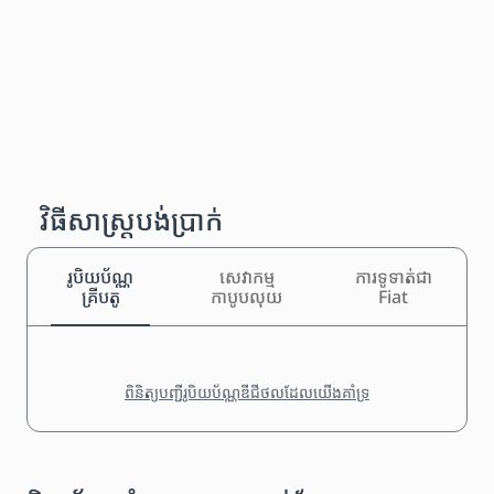
វិធីសាស្រ្តបង់ប្រាក់
រូបិយប័ណ្ណ
សេវាកម្ម
ការទូទាត់ជា
គ្រីបតូ
កាបូបលុយ
Fiat
ពិនិត្យបញ្ជីរូបិយប័ណ្ណឌីជីថលដែលយើងគាំទ្រ