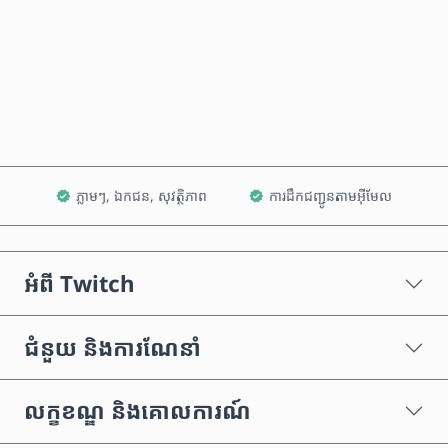
ទិញឥឡូវនេះ
បន្ថែមទៅក្នុងរទេះ
ភ្លាមៗ, ឯកជន, សុវត្ថិភាព
ការដឹកជញ្ជូនតាមអ៊ីមែល
អំពី Twitch
ជំនួយ និងការណែនាំ
លក្ខខណ្ឌ និងគោលការណ៍