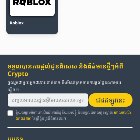
Roblox
ទទួលបានការផ្តល់ជូនពិសេស និងព័ត៌មានថ្មីៗអំពី
Crypto
ចូលរួមជាមួយអ្នកជាវរាប់ពាន់នាក់ និងមិនឱ្យខកខានការផ្តល់ជូនណាមួយ
ឡើយ។
ជាវឥឡូវនេះ
ខ្ញុំយល់ព្រមចំពោះការដំណើរការទិន្នន័យរបស់ខ្ញុំ និងទទួលយកលក្ខខណ្ឌនៃ
គោលការណ៍
ឯកជនភាព
នៃព្រឹត្តិបត្រព័ត៌មាននេះ។
ប្រភេទ