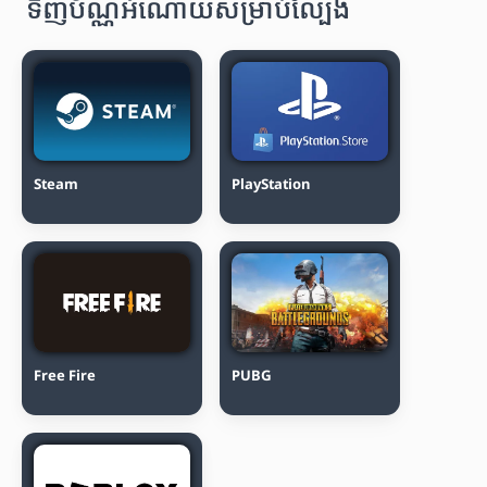
ទិញប័ណ្ណអំណោយសម្រាប់ល្បែង
Steam
PlayStation
Free Fire
PUBG