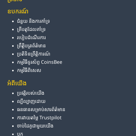
ឧបករណ៍
ជំនួយ និង​ការ​គាំទ្រ
គ្រីបតូ​ដែល​គាំទ្រ
របៀប​ដំណើរការ
ព្រឹត្តិបត្រ​ព័ត៌មាន
ប្រតិទិន​ព្រឹត្តិការណ៍
កម្មវិធី​ទូរស័ព្ទ CoinsBee
កម្មវិធីពិសេស
អំពី​យើង
ប្រវត្តិ​របស់​យើង
ល្បីល្បាញ​ដោយ
ធនធាន​សម្រាប់​សារព័ត៌មាន
ការ​វាយតម្លៃ Trustpilot
ចាប់ដៃគូ​ជាមួយ​យើង
ប្លុក