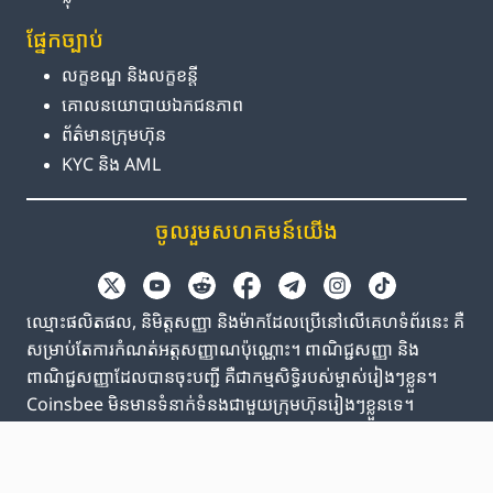
ផ្នែក​ច្បាប់
លក្ខខណ្ឌ និង​លក្ខខន្តី
គោលនយោបាយ​ឯកជនភាព
ព័ត៌មាន​ក្រុមហ៊ុន
KYC និង AML
ចូលរួម​សហគមន៍​យើង
ឈ្មោះផលិតផល, និមិត្តសញ្ញា និងម៉ាកដែលប្រើនៅលើគេហទំព័រនេះ គឺ
សម្រាប់តែការកំណត់អត្តសញ្ញាណប៉ុណ្ណោះ។ ពាណិជ្ជសញ្ញា និង
ពាណិជ្ជសញ្ញាដែលបានចុះបញ្ជី គឺជាកម្មសិទ្ធិរបស់ម្ចាស់រៀងៗខ្លួន។
Coinsbee មិនមានទំនាក់ទំនងជាមួយក្រុមហ៊ុនរៀងៗខ្លួនទេ។
EN
GB