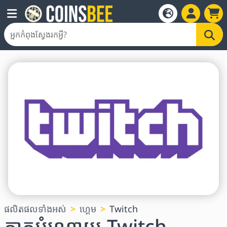
ផលិតផលទាំងអស់
ហ្គេម
Twitch
កាតអំណោយ Twitch