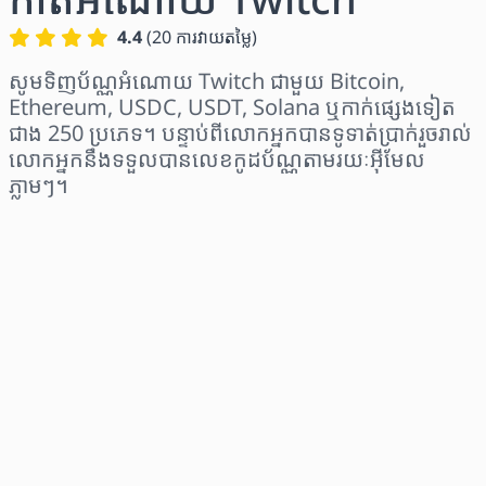
4.4
(
20
ការវាយតម្លៃ
)
សូមទិញប័ណ្ណអំណោយ Twitch ជាមួយ Bitcoin,
Ethereum, USDC, USDT, Solana ឬកាក់ផ្សេងទៀត
ជាង 250 ប្រភេទ។ បន្ទាប់ពីលោកអ្នកបានទូទាត់ប្រាក់រួចរាល់
លោកអ្នកនឹងទទួលបានលេខកូដប័ណ្ណតាមរយៈអ៊ីមែល
ភ្លាមៗ។
ជ្រើសរើសតំបន់
ជ្រើសរើសចំនួនទឹកប្រាក់
តម្លៃប៉ាន់ស្មាន