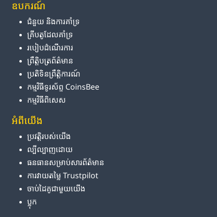
ឧបករណ៍
ជំនួយ និង​ការ​គាំទ្រ
គ្រីបតូ​ដែល​គាំទ្រ
របៀប​ដំណើរការ
ព្រឹត្តិបត្រ​ព័ត៌មាន
ប្រតិទិន​ព្រឹត្តិការណ៍
កម្មវិធី​ទូរស័ព្ទ CoinsBee
កម្មវិធីពិសេស
អំពី​យើង
ប្រវត្តិ​របស់​យើង
ល្បីល្បាញ​ដោយ
ធនធាន​សម្រាប់​សារព័ត៌មាន
ការ​វាយតម្លៃ Trustpilot
ចាប់ដៃគូ​ជាមួយ​យើង
ប្លុក