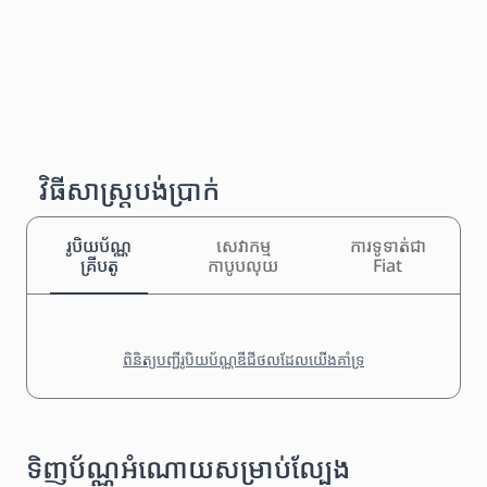
វិធីសាស្រ្តបង់ប្រាក់
រូបិយប័ណ្ណ
សេវាកម្ម
ការទូទាត់ជា
គ្រីបតូ
កាបូបលុយ
Fiat
ពិនិត្យបញ្ជីរូបិយប័ណ្ណឌីជីថលដែលយើងគាំទ្រ
ទិញប័ណ្ណអំណោយសម្រាប់ល្បែង