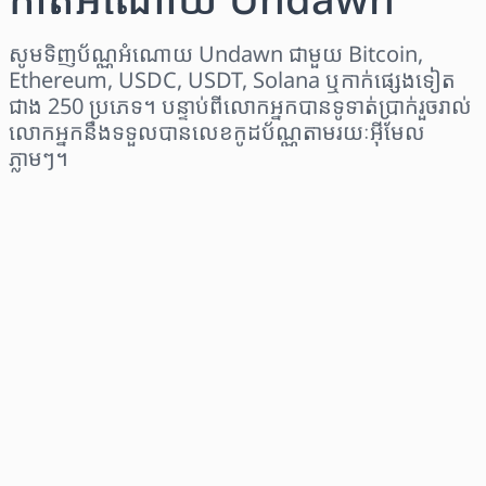
សូមទិញប័ណ្ណអំណោយ Undawn ជាមួយ Bitcoin,
Ethereum, USDC, USDT, Solana ឬកាក់ផ្សេងទៀត
ជាង 250 ប្រភេទ។ បន្ទាប់ពីលោកអ្នកបានទូទាត់ប្រាក់រួចរាល់
លោកអ្នកនឹងទទួលបានលេខកូដប័ណ្ណតាមរយៈអ៊ីមែល
ភ្លាមៗ។
ជ្រើសរើសតំបន់
ជ្រើសរើសចំនួនទឹកប្រាក់
តម្លៃប៉ាន់ស្មាន