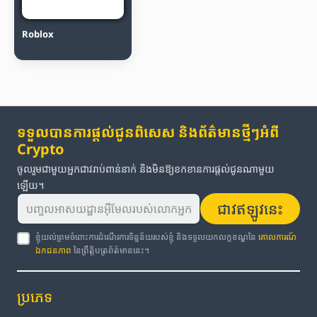
Roblox
ទទួលបានការផ្តល់ជូនពិសេស និងព័ត៌មានថ្មីៗអំពី
Crypto
ចូលរួមជាមួយអ្នកជាវរាប់ពាន់នាក់ និងមិនឱ្យខកខានការផ្តល់ជូនណាមួយ
ឡើយ។
ជាវឥឡូវនេះ
ខ្ញុំយល់ព្រមចំពោះការដំណើរការទិន្នន័យរបស់ខ្ញុំ និងទទួលយកលក្ខខណ្ឌនៃ
គោលការណ៍
ឯកជនភាព
នៃព្រឹត្តិបត្រព័ត៌មាននេះ។
ប្រភេទ