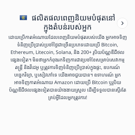
ផលិតផលពេញនិយមបំផុតនៅ
ក្នុងតំបន់របស់អ្នក
ដោយប្រើកាតអំណោយដែលពេញនិយមបំផុតរបស់យើង អ្នកអាចទិញ
ទំនិញប្រើប្រាស់ប្រចាំថ្ងៃជាច្រើនប្រភេទដោយប្រើ Bitcoin,
Ethereum, Litecoin, Solana, និង 200+ រូបិយប័ណ្ណឌីជីថល
ផ្សេងទៀត។ មិនថាអ្នកកំពុងរកទិញការជាវប្រចាំខែសម្រាប់សេវាកម្ម
តន្ត្រី និងវីដេអូ ឬត្រូវការទិញទំនិញប្រើប្រាស់ក្នុងផ្ទះ, ឧបករណ៍
បច្ចេកវិទ្យា, ឬសៀវភៅទេ យើងអាចជួយបាន។ ឧទាហរណ៍ អ្នក
អាចទិញកាតអំណោយ Amazon ដោយប្រើ Bitcoin ឬរូបិយ
ប័ណ្ណឌីជីថលផ្សេងទៀតបានយ៉ាងងាយស្រួល ដើម្បីទទួលបានស្ទើរតែ
គ្រប់អ្វីដែលអ្នកត្រូវការ!