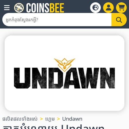
ផលិតផលទាំងអស់
ហ្គេម
Undawn
កាតអំណោយ Undawn