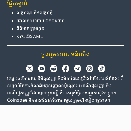
ផ្នែក​ច្បាប់
លក្ខខណ្ឌ និង​លក្ខខន្តី
គោលនយោបាយ​ឯកជនភាព
ព័ត៌មាន​ក្រុមហ៊ុន
KYC និង AML
ចូលរួម​សហគមន៍​យើង
ឈ្មោះផលិតផល, និមិត្តសញ្ញា និងម៉ាកដែលប្រើនៅលើគេហទំព័រនេះ គឺ
សម្រាប់តែការកំណត់អត្តសញ្ញាណប៉ុណ្ណោះ។ ពាណិជ្ជសញ្ញា និង
ពាណិជ្ជសញ្ញាដែលបានចុះបញ្ជី គឺជាកម្មសិទ្ធិរបស់ម្ចាស់រៀងៗខ្លួន។
Coinsbee មិនមានទំនាក់ទំនងជាមួយក្រុមហ៊ុនរៀងៗខ្លួនទេ។
EN
GB