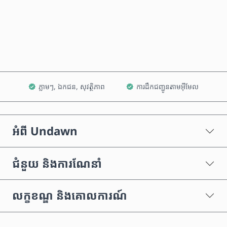
ទិញឥឡូវនេះ
បន្ថែមទៅក្នុងរទេះ
ភ្លាមៗ, ឯកជន, សុវត្ថិភាព
ការដឹកជញ្ជូនតាមអ៊ីមែល
អំពី Undawn
ជំនួយ និងការណែនាំ
លក្ខខណ្ឌ និងគោលការណ៍