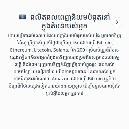
ផលិតផលពេញនិយមបំផុតនៅ
ក្នុងតំបន់របស់អ្នក
ដោយប្រើកាតអំណោយដែលពេញនិយមបំផុតរបស់យើង អ្នកអាចទិញ
ទំនិញប្រើប្រាស់ប្រចាំថ្ងៃជាច្រើនប្រភេទដោយប្រើ Bitcoin,
Ethereum, Litecoin, Solana, និង 200+ រូបិយប័ណ្ណឌីជីថល
ផ្សេងទៀត។ មិនថាអ្នកកំពុងរកទិញការជាវប្រចាំខែសម្រាប់សេវាកម្ម
តន្ត្រី និងវីដេអូ ឬត្រូវការទិញទំនិញប្រើប្រាស់ក្នុងផ្ទះ, ឧបករណ៍
បច្ចេកវិទ្យា, ឬសៀវភៅទេ យើងអាចជួយបាន។ ឧទាហរណ៍ អ្នក
អាចទិញកាតអំណោយ Amazon ដោយប្រើ Bitcoin ឬរូបិយ
ប័ណ្ណឌីជីថលផ្សេងទៀតបានយ៉ាងងាយស្រួល ដើម្បីទទួលបានស្ទើរតែ
គ្រប់អ្វីដែលអ្នកត្រូវការ!