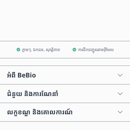
ទិញឥឡូវនេះ
បន្ថែមទៅក្នុងរទេះ
ភ្លាមៗ, ឯកជន, សុវត្ថិភាព
ការដឹកជញ្ជូនតាមអ៊ីមែល
អំពី BeBio
ជំនួយ និងការណែនាំ
លក្ខខណ្ឌ និងគោលការណ៍