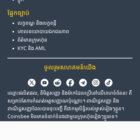
ផ្នែក​ច្បាប់
លក្ខខណ្ឌ និង​លក្ខខន្តី
គោលនយោបាយ​ឯកជនភាព
ព័ត៌មាន​ក្រុមហ៊ុន
KYC និង AML
ចូលរួម​សហគមន៍​យើង
ឈ្មោះផលិតផល, និមិត្តសញ្ញា និងម៉ាកដែលប្រើនៅលើគេហទំព័រនេះ គឺ
សម្រាប់តែការកំណត់អត្តសញ្ញាណប៉ុណ្ណោះ។ ពាណិជ្ជសញ្ញា និង
ពាណិជ្ជសញ្ញាដែលបានចុះបញ្ជី គឺជាកម្មសិទ្ធិរបស់ម្ចាស់រៀងៗខ្លួន។
Coinsbee មិនមានទំនាក់ទំនងជាមួយក្រុមហ៊ុនរៀងៗខ្លួនទេ។