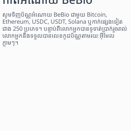
សូមទិញប័ណ្ណអំណោយ BeBio ជាមួយ Bitcoin,
Ethereum, USDC, USDT, Solana ឬកាក់ផ្សេងទៀត
ជាង 250 ប្រភេទ។ បន្ទាប់ពីលោកអ្នកបានទូទាត់ប្រាក់រួចរាល់
លោកអ្នកនឹងទទួលបានលេខកូដប័ណ្ណតាមរយៈអ៊ីមែល
ភ្លាមៗ។
ជ្រើសរើសតំបន់
ជ្រើសរើសចំនួនទឹកប្រាក់
តម្លៃប៉ាន់ស្មាន