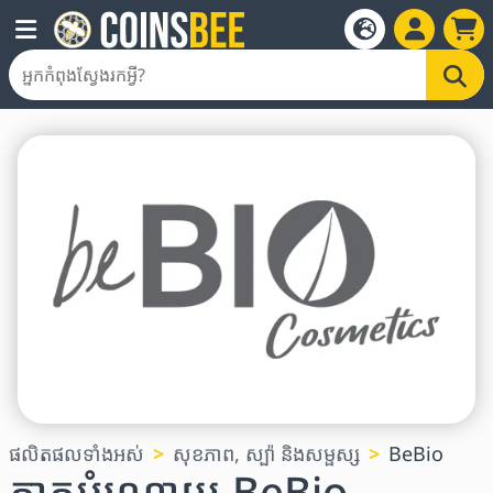
ផលិតផលទាំងអស់
សុខភាព, ស្ប៉ា និងសម្ផស្ស
BeBio
កាតអំណោយ BeBio