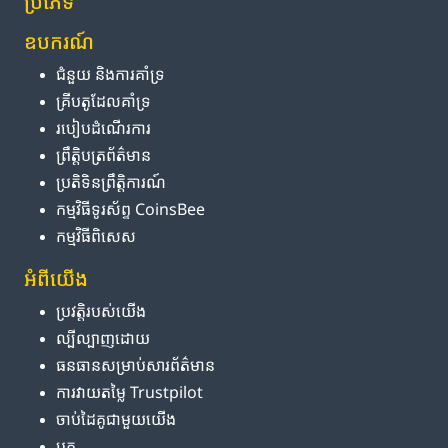
ប្រភេទ
ឧបករណ៍
ជំនួយ និង​ការ​គាំទ្រ
គ្រីបតូ​ដែល​គាំទ្រ
របៀប​ដំណើរការ
ព្រឹត្តិបត្រ​ព័ត៌មាន
ប្រតិទិន​ព្រឹត្តិការណ៍
កម្មវិធី​ទូរស័ព្ទ CoinsBee
កម្មវិធីពិសេស
អំពី​យើង
ប្រវត្តិ​របស់​យើង
ល្បីល្បាញ​ដោយ
ធនធាន​សម្រាប់​សារព័ត៌មាន
ការ​វាយតម្លៃ Trustpilot
ចាប់ដៃគូ​ជាមួយ​យើង
ប្លុក