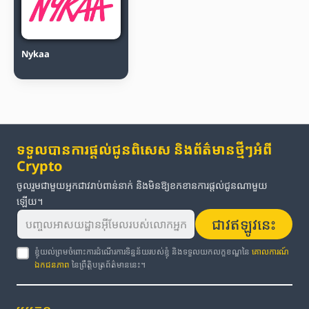
Nykaa
ទទួលបានការផ្តល់ជូនពិសេស និងព័ត៌មានថ្មីៗអំពី
Crypto
ចូលរួមជាមួយអ្នកជាវរាប់ពាន់នាក់ និងមិនឱ្យខកខានការផ្តល់ជូនណាមួយ
ឡើយ។
ជាវឥឡូវនេះ
ខ្ញុំយល់ព្រមចំពោះការដំណើរការទិន្នន័យរបស់ខ្ញុំ និងទទួលយកលក្ខខណ្ឌនៃ
គោលការណ៍
ឯកជនភាព
នៃព្រឹត្តិបត្រព័ត៌មាននេះ។