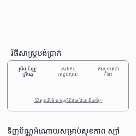
វិធីសាស្រ្តបង់ប្រាក់
រូបិយប័ណ្ណ
សេវាកម្ម
ការទូទាត់ជា
គ្រីបតូ
កាបូបលុយ
Fiat
ពិនិត្យបញ្ជីរូបិយប័ណ្ណឌីជីថលដែលយើងគាំទ្រ
ទិញប័ណ្ណអំណោយសម្រាប់សុខភាព ស្ប៉ា