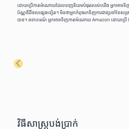
ដោយប្រើកាតអំណោយដែលពេញនិយមបំផុតរបស់យើង អ្នកអាចទិញទំនិញប
ប័ណ្ណឌីជីថលផ្សេងទៀត។ មិនថាអ្នកកំពុងរកទិញការជាវប្រចាំខែសម្រាប់
បាន។ ឧទាហរណ៍ អ្នកអាចទិញកាតអំណោយ Amazon ដោយប្រើ Bitcoin
មុន
វិធីសាស្រ្តបង់ប្រាក់