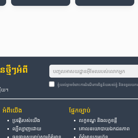
្មីៗអំពី
ខ្ញុំយល់ព្រមចំពោះការដំណើរការទិន្នន័យរបស់ខ្ញុំ និងទទួលយ
ឡើយ។
អំពី​យើង
ផ្នែក​ច្បាប់
ប្រវត្តិ​របស់​យើង
លក្ខខណ្ឌ និង​លក្ខខន្តី
ល្បីល្បាញ​ដោយ
គោលនយោបាយ​ឯកជនភាព
ធនធាន​សម្រាប់​សារព័ត៌មាន
ព័ត៌មាន​ក្រុមហ៊ុន