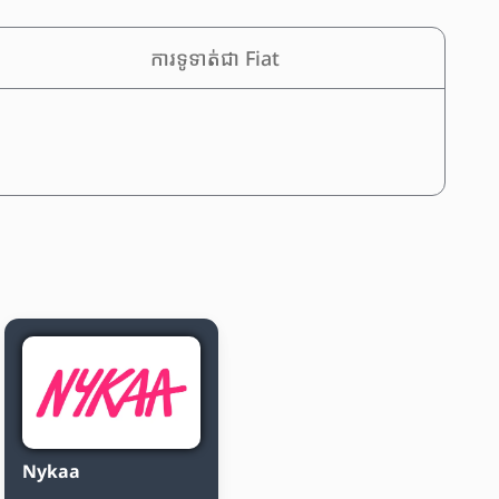
ការទូទាត់ជា Fiat
Nykaa