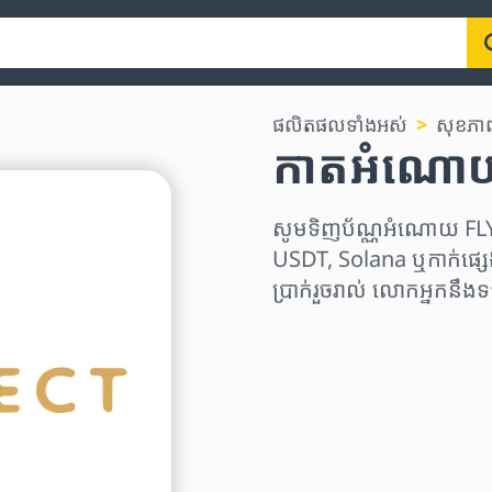
ផលិតផលទាំងអស់
សុខភាព,
កាតអំណោយ
សូមទិញប័ណ្ណអំណោយ FLY
USDT, Solana ឬកាក់ផ្សេ
ប្រាក់រួចរាល់ លោកអ្នកនឹ
ជ្រើសរើសតំបន់
ជ្រើសរើសចំនួនទឹកប្រាក់