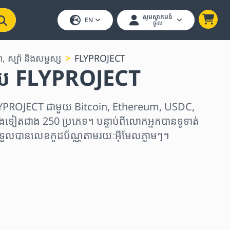
សូមស្វាគមន៍
EN
ចូល
 ស្ប៉ា និងសម្ផស្ស
FLYPROJECT
 FLYPROJECT
PROJECT ជាមួយ Bitcoin, Ethereum, USDC,
ងទៀតជាង 250 ប្រភេទ។ បន្ទាប់ពីលោកអ្នកបានទូទាត់
ងទទួលបានលេខកូដប័ណ្ណតាមរយៈអ៊ីមែលភ្លាមៗ។