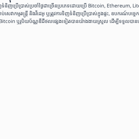
្រើប្រាស់ប្រចាំថ្ងៃជាច្រើនប្រភេទដោយប្រើ Bitcoin, Ethereum, Lite
សេវាកម្មតន្ត្រី និងវីដេអូ ឬត្រូវការទិញទំនិញប្រើប្រាស់ក្នុងផ្ទះ, ឧបករណ៍ប
 ឬរូបិយប័ណ្ណឌីជីថលផ្សេងទៀតបានយ៉ាងងាយស្រួល ដើម្បីទទួលបានស្ទើរតែគ