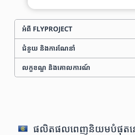
អំពី FLYPROJECT
ជំនួយ និងការណែនាំ
លក្ខខណ្ឌ និងគោលការណ៍
ផលិតផលពេញនិយមបំផុតនៅក្