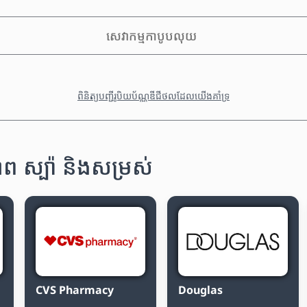
សេវាកម្មកាបូបលុយ
ពិនិត្យបញ្ជីរូបិយប័ណ្ណឌីជីថលដែលយើងគាំទ្រ
 ស្ប៉ា និងសម្រស់
CVS Pharmacy
Douglas