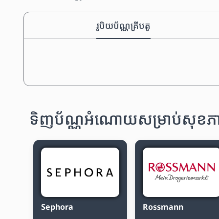
រូបិយប័ណ្ណគ្រីបតូ
ទិញប័ណ្ណអំណោយសម្រាប់សុខភាព
Sephora
Rossmann