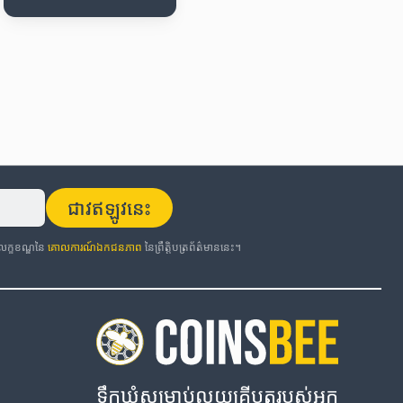
ជាវឥឡូវនេះ
កលក្ខខណ្ឌនៃ
គោលការណ៍ឯកជនភាព
នៃព្រឹត្តិបត្រព័ត៌មាននេះ។
ទឹកឃ្មុំសម្រាប់លុយគ្រីបតូរបស់អ្នក