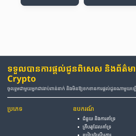
ទទួលបានការផ្តល់ជូនពិសេស និងព័ត៌មានថ
Crypto
ចូលរួមជាមួយអ្នកជាវរាប់ពាន់នាក់ និងមិនឱ្យខកខានការផ្តល់ជូនណាមួយ
ប្រភេទ
ឧបករណ៍
ជំនួយ និង​ការ​គាំទ្រ
គ្រីបតូ​ដែល​គាំទ្រ
របៀប​ដំណើរការ