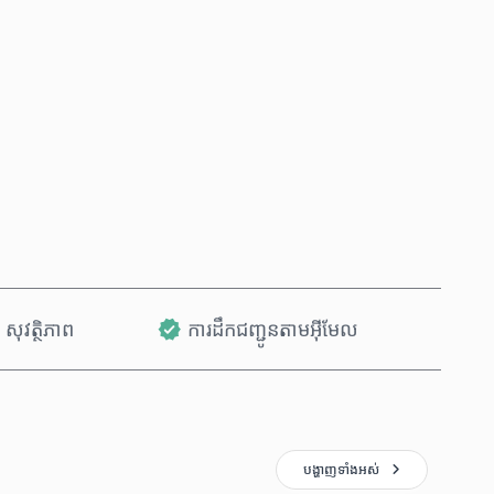
ទិញឥឡូវនេះ
បន្ថែមទៅក្នុងរទេះ
សុវត្ថិភាព
ការដឹកជញ្ជូនតាមអ៊ីមែល
បង្ហាញ​ទាំងអស់