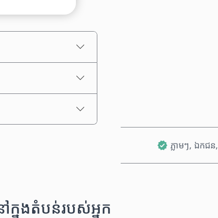
តម្លៃប៉ាន់ស្មាន
ភ្លាមៗ, ឯកជន, 
នុងតំបន់របស់អ្នក