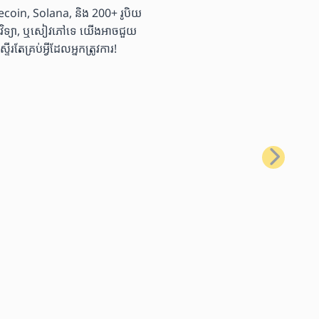
coin, Solana, និង 200+ រូបិយ
ច្ចេកវិទ្យា, ឬសៀវភៅទេ យើងអាចជួយ
្រប់អ្វីដែលអ្នកត្រូវការ!
បន្ទាប់