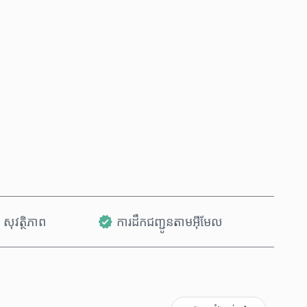
ទិញឥឡូវនេះ
បន្ថែមទៅក្នុងរទេះ
សុវត្ថិភាព
ការដឹកជញ្ជូនតាមអ៊ីមែល