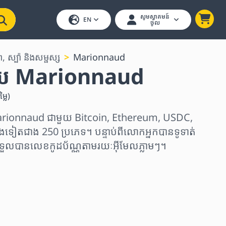
សូមស្វាគមន៍
EN
ចូល
 ស្ប៉ា និងសម្ផស្ស
Marionnaud
យ Marionnaud
្លៃ
)
rionnaud ជាមួយ Bitcoin, Ethereum, USDC,
ងទៀតជាង 250 ប្រភេទ។ បន្ទាប់ពីលោកអ្នកបានទូទាត់
ងទទួលបានលេខកូដប័ណ្ណតាមរយៈអ៊ីមែលភ្លាមៗ។