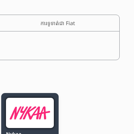
ការទូទាត់ជា Fiat
Nykaa