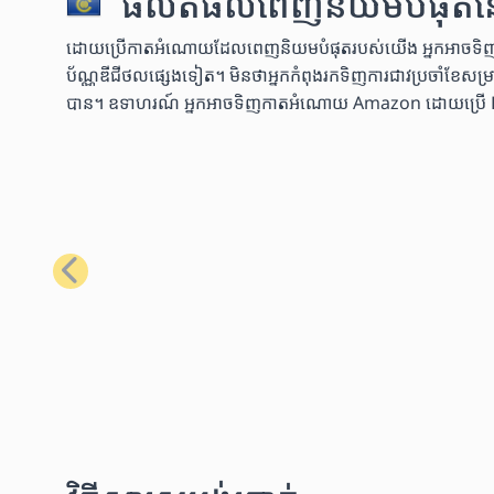
ផលិតផលពេញនិយមបំផុតនៅក្
ដោយប្រើកាតអំណោយដែលពេញនិយមបំផុតរបស់យើង អ្នកអាចទិញទំនិញប
ប័ណ្ណឌីជីថលផ្សេងទៀត។ មិនថាអ្នកកំពុងរកទិញការជាវប្រចាំខែសម្រាប់
បាន។ ឧទាហរណ៍ អ្នកអាចទិញកាតអំណោយ Amazon ដោយប្រើ Bitcoin
មុន