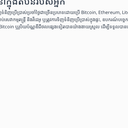
នុងតំបន់របស់អ្នក
្រើប្រាស់ប្រចាំថ្ងៃជាច្រើនប្រភេទដោយប្រើ Bitcoin, Ethereum, Lite
សេវាកម្មតន្ត្រី និងវីដេអូ ឬត្រូវការទិញទំនិញប្រើប្រាស់ក្នុងផ្ទះ, ឧបករណ៍ប
 ឬរូបិយប័ណ្ណឌីជីថលផ្សេងទៀតបានយ៉ាងងាយស្រួល ដើម្បីទទួលបានស្ទើរតែគ