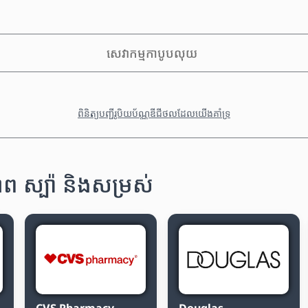
សេវាកម្មកាបូបលុយ
ពិនិត្យបញ្ជីរូបិយប័ណ្ណឌីជីថលដែលយើងគាំទ្រ
 ស្ប៉ា និងសម្រស់
CVS Pharmacy
Douglas