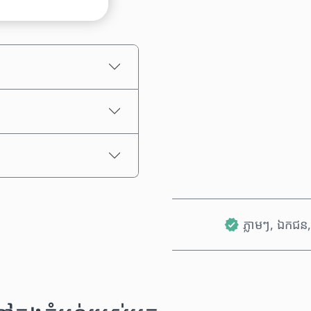
តម្លៃប៉ាន់ស្មាន
ភ្លាមៗ, ឯកជន, 