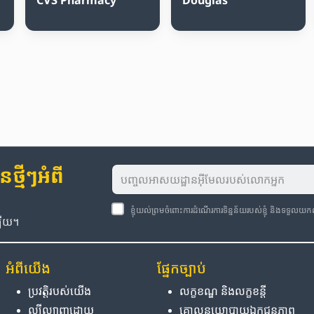
្មីៗអំពី
ខ្ញុំយល់ព្រមចំពោះការដំណើរការទិន្នន័យរបស់ខ្ញុំ និងទទួលយ
ឡើយ។
អំពី​យើង
ផ្នែក​ច្បាប់
ប្រវត្តិ​របស់​យើង
លក្ខខណ្ឌ និង​លក្ខខន្តី
ល្បីល្បាញ​ដោយ
គោលនយោបាយ​ឯកជនភាព