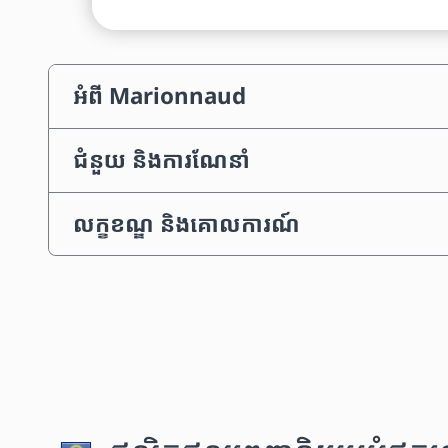
អំពី Marionnaud
ជំនួយ និងការណែនាំ
លក្ខខណ្ឌ និងគោលការណ៍