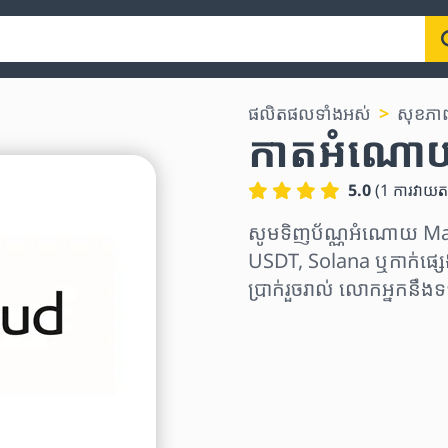
ផលិតផលទាំងអស់
សុខភាព,
កាតអំណោ
5.0
(
1
ការវាយតម
សូមទិញប័ណ្ណអំណោយ Ma
USDT, Solana ឬកាក់ផ្សេ
ប្រាក់រួចរាល់ លោកអ្នកនឹ
ជ្រើសរើសតំបន់
ជ្រើសរើសចំនួនទឹកប្រាក់