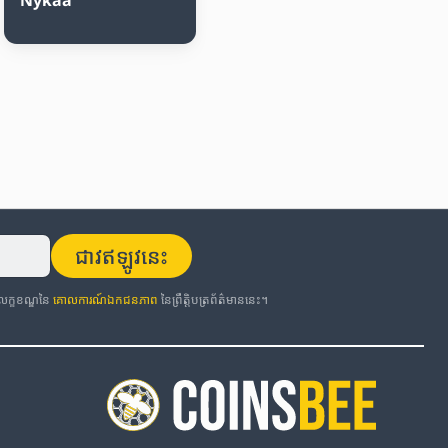
ជាវឥឡូវនេះ
កលក្ខខណ្ឌនៃ
គោលការណ៍ឯកជនភាព
នៃព្រឹត្តិបត្រព័ត៌មាននេះ។