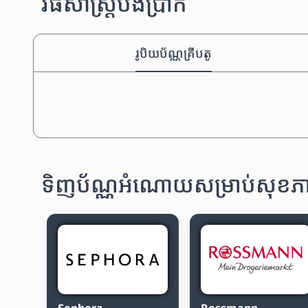
វិធីសាស្រ្តបង់ប្រាក់
រូបិយប័ណ្ណគ្រីបតូ
ទិញប័ណ្ណអំណោយសម្រាប់សុខភាព
Sephora
Rossmann