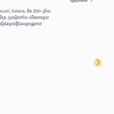
បង្ហាញ​ទាំងអស់
coin, Solana, និង 200+ រូបិយ
ច្ចេកវិទ្យា, ឬសៀវភៅទេ យើងអាចជួយ
្រប់អ្វីដែលអ្នកត្រូវការ!
បន្ទាប់