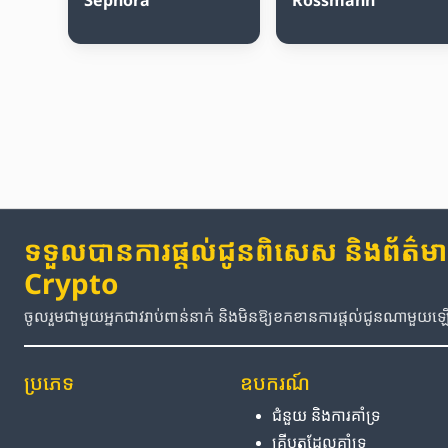
ទទួលបានការផ្តល់ជូនពិសេស និងព័ត៌មានថ
Crypto
ចូលរួមជាមួយអ្នកជាវរាប់ពាន់នាក់ និងមិនឱ្យខកខានការផ្តល់ជូនណាមួយ
ប្រភេទ
ឧបករណ៍
ជំនួយ និង​ការ​គាំទ្រ
គ្រីបតូ​ដែល​គាំទ្រ