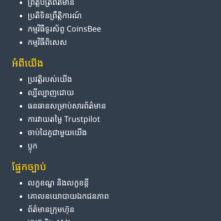
ព្រឹត្តិបត្រ​ព័ត៌មាន
ប្រតិទិន​ព្រឹត្តិការណ៍
កម្មវិធី​ទូរស័ព្ទ CoinsBee
កម្មវិធីពិសេស
អំពី​យើង
ប្រវត្តិ​របស់​យើង
ល្បីល្បាញ​ដោយ
ធនធាន​សម្រាប់​សារព័ត៌មាន
ការ​វាយតម្លៃ Trustpilot
ចាប់ដៃគូ​ជាមួយ​យើង
ប្លុក
ផ្នែក​ច្បាប់
លក្ខខណ្ឌ និង​លក្ខខន្តី
គោលនយោបាយ​ឯកជនភាព
ព័ត៌មាន​ក្រុមហ៊ុន