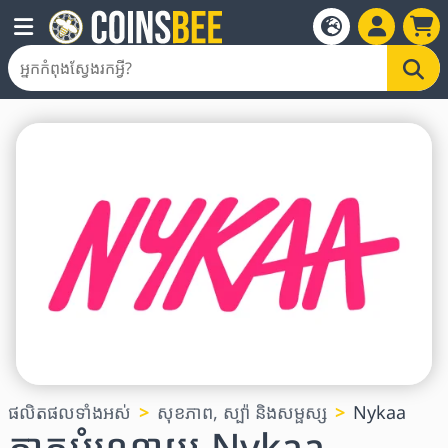
ផលិតផលទាំងអស់
សុខភាព, ស្ប៉ា និងសម្ផស្ស
Nykaa
កាតអំណោយ Nykaa