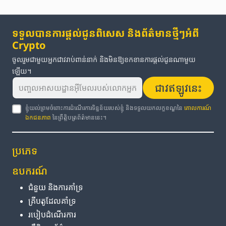
ទទួលបានការផ្តល់ជូនពិសេស និងព័ត៌មានថ្មីៗអំពី
Crypto
ចូលរួមជាមួយអ្នកជាវរាប់ពាន់នាក់ និងមិនឱ្យខកខានការផ្តល់ជូនណាមួយ
ឡើយ។
ជាវឥឡូវនេះ
ខ្ញុំយល់ព្រមចំពោះការដំណើរការទិន្នន័យរបស់ខ្ញុំ និងទទួលយកលក្ខខណ្ឌនៃ
គោលការណ៍
ឯកជនភាព
នៃព្រឹត្តិបត្រព័ត៌មាននេះ។
ប្រភេទ
ឧបករណ៍
ជំនួយ និង​ការ​គាំទ្រ
គ្រីបតូ​ដែល​គាំទ្រ
របៀប​ដំណើរការ