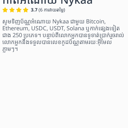
3.7
(
6
ការវាយតម្លៃ
)
សូមទិញប័ណ្ណអំណោយ Nykaa ជាមួយ Bitcoin,
Ethereum, USDC, USDT, Solana ឬកាក់ផ្សេងទៀត
ជាង 250 ប្រភេទ។ បន្ទាប់ពីលោកអ្នកបានទូទាត់ប្រាក់រួចរាល់
លោកអ្នកនឹងទទួលបានលេខកូដប័ណ្ណតាមរយៈអ៊ីមែល
ភ្លាមៗ។
ជ្រើសរើសតំបន់
ជ្រើសរើសចំនួនទឹកប្រាក់
តម្លៃប៉ាន់ស្មាន