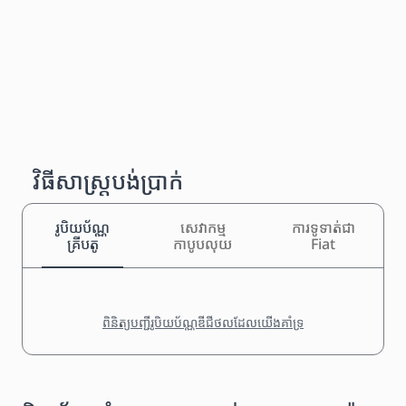
វិធីសាស្រ្តបង់ប្រាក់
រូបិយប័ណ្ណ
សេវាកម្ម
ការទូទាត់ជា
គ្រីបតូ
កាបូបលុយ
Fiat
ពិនិត្យបញ្ជីរូបិយប័ណ្ណឌីជីថលដែលយើងគាំទ្រ