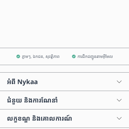
ទិញឥឡូវនេះ
បន្ថែមទៅក្នុងរទេះ
ភ្លាមៗ, ឯកជន, សុវត្ថិភាព
ការដឹកជញ្ជូនតាមអ៊ីមែល
អំពី Nykaa
ជំនួយ និងការណែនាំ
លក្ខខណ្ឌ និងគោលការណ៍