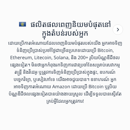
ផលិតផលពេញនិយមបំផុតនៅ
ក្នុងតំបន់របស់អ្នក
ដោយប្រើកាតអំណោយដែលពេញនិយមបំផុតរបស់យើង អ្នកអាចទិញ
ទំនិញប្រើប្រាស់ប្រចាំថ្ងៃជាច្រើនប្រភេទដោយប្រើ Bitcoin,
Ethereum, Litecoin, Solana, និង 200+ រូបិយប័ណ្ណឌីជីថល
ផ្សេងទៀត។ មិនថាអ្នកកំពុងរកទិញការជាវប្រចាំខែសម្រាប់សេវាកម្ម
តន្ត្រី និងវីដេអូ ឬត្រូវការទិញទំនិញប្រើប្រាស់ក្នុងផ្ទះ, ឧបករណ៍
បច្ចេកវិទ្យា, ឬសៀវភៅទេ យើងអាចជួយបាន។ ឧទាហរណ៍ អ្នក
អាចទិញកាតអំណោយ Amazon ដោយប្រើ Bitcoin ឬរូបិយ
ប័ណ្ណឌីជីថលផ្សេងទៀតបានយ៉ាងងាយស្រួល ដើម្បីទទួលបានស្ទើរតែ
គ្រប់អ្វីដែលអ្នកត្រូវការ!