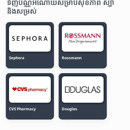
ទិញប័ណ្ណអំណោយសម្រាប់សុខភាព ស្ប៉ា
និងសម្រស់
Sephora
Rossmann
CVS Pharmacy
Douglas