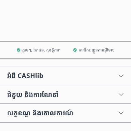
ទិញឥឡូវនេះ
បន្ថែមទៅក្នុងរទេះ
ភ្លាមៗ, ឯកជន, សុវត្ថិភាព
ការដឹកជញ្ជូនតាមអ៊ីមែល
អំពី CASHlib
ជំនួយ និងការណែនាំ
លក្ខខណ្ឌ និងគោលការណ៍