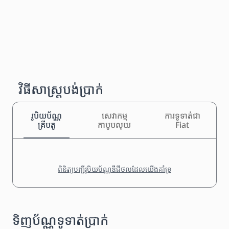
វិធីសាស្រ្តបង់ប្រាក់
រូបិយប័ណ្ណ
សេវាកម្ម
ការទូទាត់ជា
គ្រីបតូ
កាបូបលុយ
Fiat
ពិនិត្យបញ្ជីរូបិយប័ណ្ណឌីជីថលដែលយើងគាំទ្រ
ទិញប័ណ្ណទូទាត់ប្រាក់