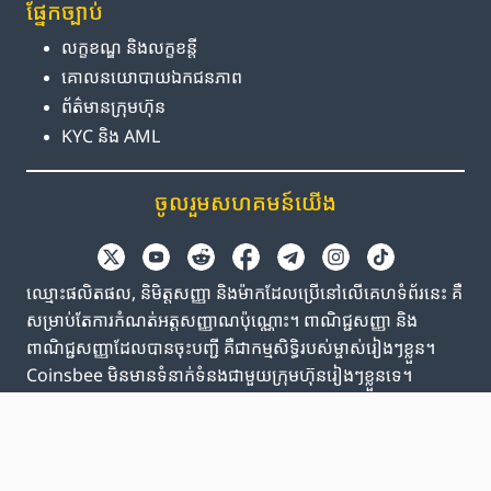
ផ្នែក​ច្បាប់
លក្ខខណ្ឌ និង​លក្ខខន្តី
គោលនយោបាយ​ឯកជនភាព
ព័ត៌មាន​ក្រុមហ៊ុន
KYC និង AML
ចូលរួម​សហគមន៍​យើង
ឈ្មោះផលិតផល, និមិត្តសញ្ញា និងម៉ាកដែលប្រើនៅលើគេហទំព័រនេះ គឺ
សម្រាប់តែការកំណត់អត្តសញ្ញាណប៉ុណ្ណោះ។ ពាណិជ្ជសញ្ញា និង
ពាណិជ្ជសញ្ញាដែលបានចុះបញ្ជី គឺជាកម្មសិទ្ធិរបស់ម្ចាស់រៀងៗខ្លួន។
Coinsbee មិនមានទំនាក់ទំនងជាមួយក្រុមហ៊ុនរៀងៗខ្លួនទេ។
EN
GB