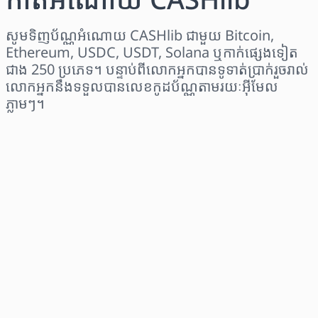
សូមទិញប័ណ្ណអំណោយ CASHlib ជាមួយ Bitcoin,
Ethereum, USDC, USDT, Solana ឬកាក់ផ្សេងទៀត
ជាង 250 ប្រភេទ។ បន្ទាប់ពីលោកអ្នកបានទូទាត់ប្រាក់រួចរាល់
លោកអ្នកនឹងទទួលបានលេខកូដប័ណ្ណតាមរយៈអ៊ីមែល
ភ្លាមៗ។
ជ្រើសរើសតំបន់
ជ្រើសរើសចំនួនទឹកប្រាក់
តម្លៃប៉ាន់ស្មាន