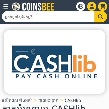
ផលិតផលទាំងអស់
កាតបង់ប្រាក់
CASHlib
កាតអំណោយ CASHlib