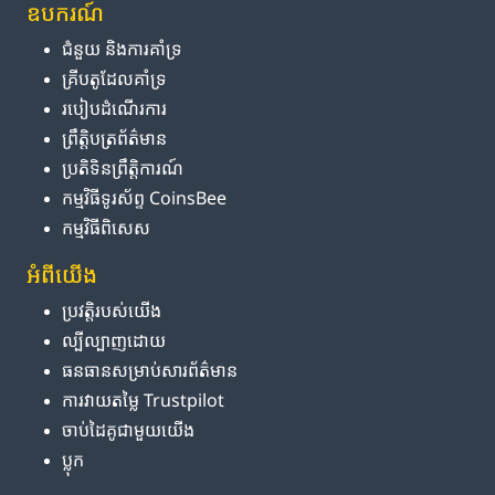
ឧបករណ៍
ជំនួយ និង​ការ​គាំទ្រ
គ្រីបតូ​ដែល​គាំទ្រ
របៀប​ដំណើរការ
ព្រឹត្តិបត្រ​ព័ត៌មាន
ប្រតិទិន​ព្រឹត្តិការណ៍
កម្មវិធី​ទូរស័ព្ទ CoinsBee
កម្មវិធីពិសេស
អំពី​យើង
ប្រវត្តិ​របស់​យើង
ល្បីល្បាញ​ដោយ
ធនធាន​សម្រាប់​សារព័ត៌មាន
ការ​វាយតម្លៃ Trustpilot
ចាប់ដៃគូ​ជាមួយ​យើង
ប្លុក