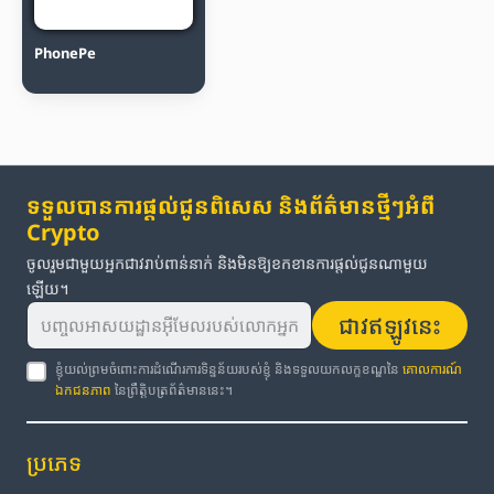
PhonePe
ទទួលបានការផ្តល់ជូនពិសេស និងព័ត៌មានថ្មីៗអំពី
Crypto
ចូលរួមជាមួយអ្នកជាវរាប់ពាន់នាក់ និងមិនឱ្យខកខានការផ្តល់ជូនណាមួយ
ឡើយ។
ជាវឥឡូវនេះ
ខ្ញុំយល់ព្រមចំពោះការដំណើរការទិន្នន័យរបស់ខ្ញុំ និងទទួលយកលក្ខខណ្ឌនៃ
គោលការណ៍
ឯកជនភាព
នៃព្រឹត្តិបត្រព័ត៌មាននេះ។
ប្រភេទ