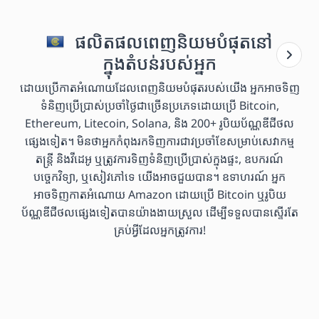
ផលិតផលពេញនិយមបំផុតនៅ
ក្នុងតំបន់របស់អ្នក
ដោយប្រើកាតអំណោយដែលពេញនិយមបំផុតរបស់យើង អ្នកអាចទិញ
ទំនិញប្រើប្រាស់ប្រចាំថ្ងៃជាច្រើនប្រភេទដោយប្រើ Bitcoin,
Ethereum, Litecoin, Solana, និង 200+ រូបិយប័ណ្ណឌីជីថល
ផ្សេងទៀត។ មិនថាអ្នកកំពុងរកទិញការជាវប្រចាំខែសម្រាប់សេវាកម្ម
តន្ត្រី និងវីដេអូ ឬត្រូវការទិញទំនិញប្រើប្រាស់ក្នុងផ្ទះ, ឧបករណ៍
បច្ចេកវិទ្យា, ឬសៀវភៅទេ យើងអាចជួយបាន។ ឧទាហរណ៍ អ្នក
អាចទិញកាតអំណោយ Amazon ដោយប្រើ Bitcoin ឬរូបិយ
ប័ណ្ណឌីជីថលផ្សេងទៀតបានយ៉ាងងាយស្រួល ដើម្បីទទួលបានស្ទើរតែ
គ្រប់អ្វីដែលអ្នកត្រូវការ!