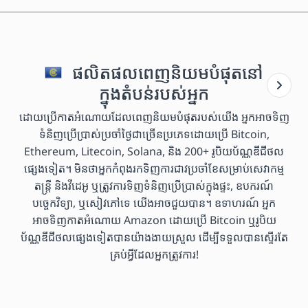
ផលិតផលពេញនិយមបំផុតនៅ
ក្នុងតំបន់របស់អ្នក
ដោយប្រើកាតអំណោយដែលពេញនិយមបំផុតរបស់យើង អ្នកអាចទិញ
ទំនិញប្រើប្រាស់ប្រចាំថ្ងៃជាច្រើនប្រភេទដោយប្រើ Bitcoin,
Ethereum, Litecoin, Solana, និង 200+ រូបិយប័ណ្ណឌីជីថល
ផ្សេងទៀត។ មិនថាអ្នកកំពុងរកទិញការជាវប្រចាំខែសម្រាប់សេវាកម្ម
តន្ត្រី និងវីដេអូ ឬត្រូវការទិញទំនិញប្រើប្រាស់ក្នុងផ្ទះ, ឧបករណ៍
បច្ចេកវិទ្យា, ឬសៀវភៅទេ យើងអាចជួយបាន។ ឧទាហរណ៍ អ្នក
អាចទិញកាតអំណោយ Amazon ដោយប្រើ Bitcoin ឬរូបិយ
ប័ណ្ណឌីជីថលផ្សេងទៀតបានយ៉ាងងាយស្រួល ដើម្បីទទួលបានស្ទើរតែ
គ្រប់អ្វីដែលអ្នកត្រូវការ!