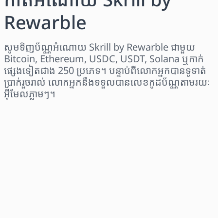
Rewarble
សូមទិញប័ណ្ណអំណោយ Skrill by Rewarble ជាមួយ
Bitcoin, Ethereum, USDC, USDT, Solana ឬកាក់
ផ្សេងទៀតជាង 250 ប្រភេទ។ បន្ទាប់ពីលោកអ្នកបានទូទាត់
ប្រាក់រួចរាល់ លោកអ្នកនឹងទទួលបានលេខកូដប័ណ្ណតាមរយៈ
អ៊ីមែលភ្លាមៗ។
ជ្រើសរើសតំបន់
ជ្រើសរើសចំនួនទឹកប្រាក់
តម្លៃប៉ាន់ស្មាន