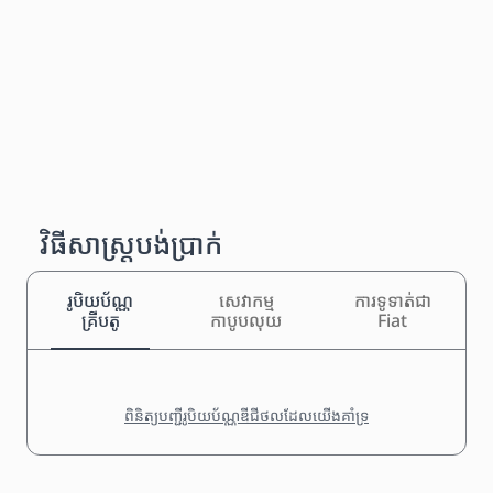
វិធីសាស្រ្តបង់ប្រាក់
រូបិយប័ណ្ណ
សេវាកម្ម
ការទូទាត់ជា
គ្រីបតូ
កាបូបលុយ
Fiat
ពិនិត្យបញ្ជីរូបិយប័ណ្ណឌីជីថលដែលយើងគាំទ្រ