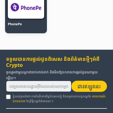
PhonePe
ទទួលបានការផ្តល់ជូនពិសេស និងព័ត៌មានថ្មីៗអំពី
Crypto
ចូលរួមជាមួយអ្នកជាវរាប់ពាន់នាក់ និងមិនឱ្យខកខានការផ្តល់ជូនណាមួយ
ឡើយ។
ជាវឥឡូវនេះ
ខ្ញុំយល់ព្រមចំពោះការដំណើរការទិន្នន័យរបស់ខ្ញុំ និងទទួលយកលក្ខខណ្ឌនៃ
គោលការណ៍
ឯកជនភាព
នៃព្រឹត្តិបត្រព័ត៌មាននេះ។