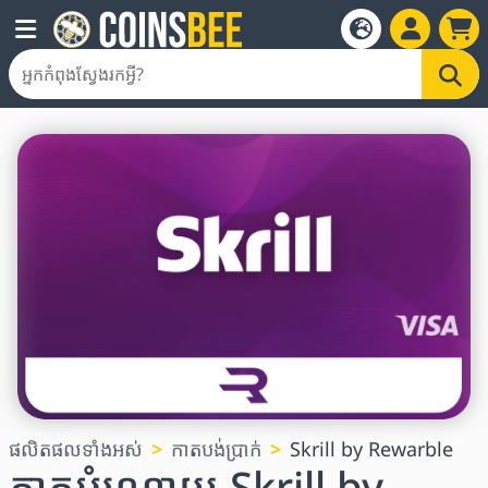
ផលិតផលទាំងអស់
កាតបង់ប្រាក់
Skrill by Rewarble
កាតអំណោយ Skrill by