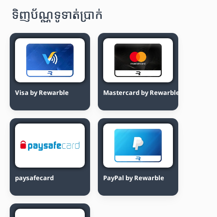
ទិញប័ណ្ណទូទាត់ប្រាក់
Visa by Rewarble
Mastercard by Rewarble
paysafecard
PayPal by Rewarble