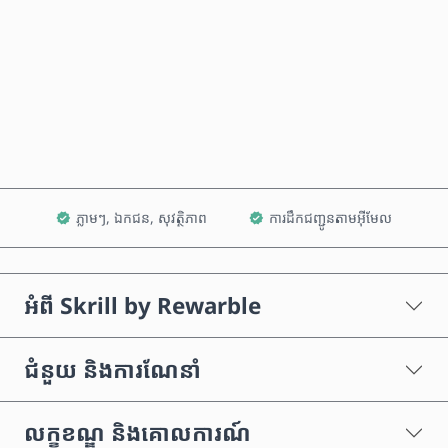
ទិញឥឡូវនេះ
បន្ថែមទៅក្នុងរទេះ
ភ្លាមៗ, ឯកជន, សុវត្ថិភាព
ការដឹកជញ្ជូនតាមអ៊ីមែល
អំពី Skrill by Rewarble
ជំនួយ និងការណែនាំ
លក្ខខណ្ឌ និងគោលការណ៍