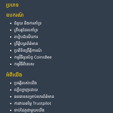
ប្រភេទ
ឧបករណ៍
ជំនួយ និង​ការ​គាំទ្រ
គ្រីបតូ​ដែល​គាំទ្រ
របៀប​ដំណើរការ
ព្រឹត្តិបត្រ​ព័ត៌មាន
ប្រតិទិន​ព្រឹត្តិការណ៍
កម្មវិធី​ទូរស័ព្ទ CoinsBee
កម្មវិធីពិសេស
អំពី​យើង
ប្រវត្តិ​របស់​យើង
ល្បីល្បាញ​ដោយ
ធនធាន​សម្រាប់​សារព័ត៌មាន
ការ​វាយតម្លៃ Trustpilot
ចាប់ដៃគូ​ជាមួយ​យើង