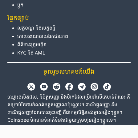
ប្លុក
ផ្នែក​ច្បាប់
លក្ខខណ្ឌ និង​លក្ខខន្តី
គោលនយោបាយ​ឯកជនភាព
ព័ត៌មាន​ក្រុមហ៊ុន
KYC និង AML
ចូលរួម​សហគមន៍​យើង
ឈ្មោះផលិតផល, និមិត្តសញ្ញា និងម៉ាកដែលប្រើនៅលើគេហទំព័រនេះ គឺ
សម្រាប់តែការកំណត់អត្តសញ្ញាណប៉ុណ្ណោះ។ ពាណិជ្ជសញ្ញា និង
ពាណិជ្ជសញ្ញាដែលបានចុះបញ្ជី គឺជាកម្មសិទ្ធិរបស់ម្ចាស់រៀងៗខ្លួន។
Coinsbee មិនមានទំនាក់ទំនងជាមួយក្រុមហ៊ុនរៀងៗខ្លួនទេ។