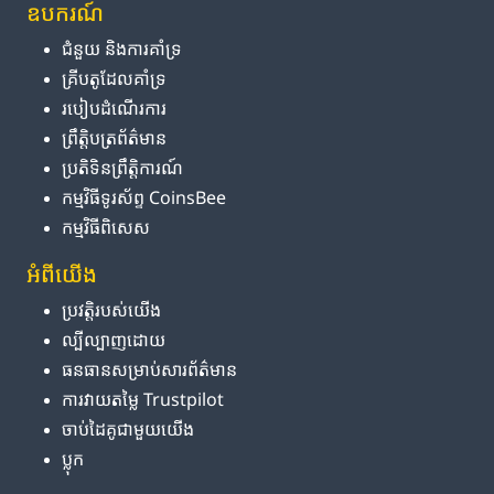
ឧបករណ៍
ជំនួយ និង​ការ​គាំទ្រ
គ្រីបតូ​ដែល​គាំទ្រ
របៀប​ដំណើរការ
ព្រឹត្តិបត្រ​ព័ត៌មាន
ប្រតិទិន​ព្រឹត្តិការណ៍
កម្មវិធី​ទូរស័ព្ទ CoinsBee
កម្មវិធីពិសេស
អំពី​យើង
ប្រវត្តិ​របស់​យើង
ល្បីល្បាញ​ដោយ
ធនធាន​សម្រាប់​សារព័ត៌មាន
ការ​វាយតម្លៃ Trustpilot
ចាប់ដៃគូ​ជាមួយ​យើង
ប្លុក