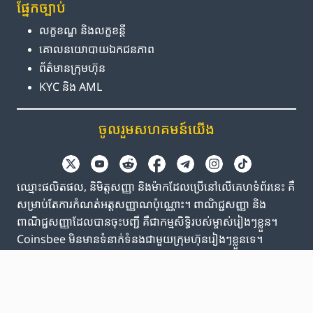
ផ្នែក​ច្បាប់
លក្ខខណ្ឌ និង​លក្ខខន្តី
គោលនយោបាយ​ឯកជនភាព
ព័ត៌មាន​ក្រុមហ៊ុន
KYC និង AML
ចូលរួម​សហគមន៍​យើង
ឈ្មោះផលិតផល, និមិត្តសញ្ញា និងម៉ាកដែលប្រើនៅលើគេហទំព័រនេះ គឺ
សម្រាប់តែការកំណត់អត្តសញ្ញាណប៉ុណ្ណោះ។ ពាណិជ្ជសញ្ញា និង
ពាណិជ្ជសញ្ញាដែលបានចុះបញ្ជី គឺជាកម្មសិទ្ធិរបស់ម្ចាស់រៀងៗខ្លួន។
Coinsbee មិនមានទំនាក់ទំនងជាមួយក្រុមហ៊ុនរៀងៗខ្លួនទេ។
EN
GB