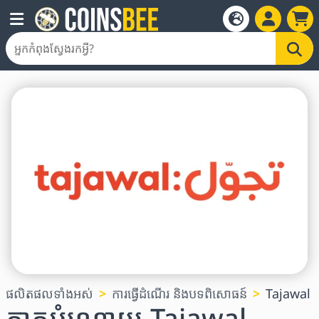
ផលិតផលទាំងអស់
ការធ្វើដំណើរ និងបទពិសោធន៍
Tajawal
កាតអំណោយ Tajawal