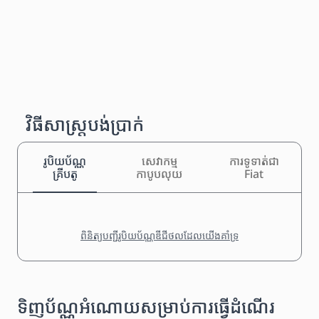
វិធីសាស្រ្តបង់ប្រាក់
រូបិយប័ណ្ណ
សេវាកម្ម
ការទូទាត់ជា
គ្រីបតូ
កាបូបលុយ
Fiat
ពិនិត្យបញ្ជីរូបិយប័ណ្ណឌីជីថលដែលយើងគាំទ្រ
ទិញប័ណ្ណអំណោយសម្រាប់ការធ្វើដំណើរ