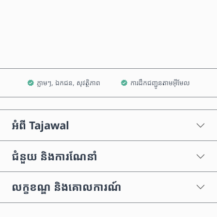
ទិញឥឡូវនេះ
បន្ថែមទៅក្នុងរទេះ
ភ្លាមៗ, ឯកជន, សុវត្ថិភាព
ការដឹកជញ្ជូនតាមអ៊ីមែល
អំពី Tajawal
ជំនួយ និងការណែនាំ
លក្ខខណ្ឌ និងគោលការណ៍