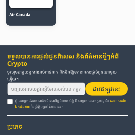
Air Canada
ទទួលបានការផ្តល់ជូនពិសេស និងព័ត៌មានថ្មីៗអំពី
Crypto
ចូលរួមជាមួយអ្នកជាវរាប់ពាន់នាក់ និងមិនឱ្យខកខានការផ្តល់ជូនណាមួយ
ឡើយ។
ជាវឥឡូវនេះ
ខ្ញុំយល់ព្រមចំពោះការដំណើរការទិន្នន័យរបស់ខ្ញុំ និងទទួលយកលក្ខខណ្ឌនៃ
គោលការណ៍
ឯកជនភាព
នៃព្រឹត្តិបត្រព័ត៌មាននេះ។
ប្រភេទ