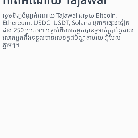
សូមទិញប័ណ្ណអំណោយ Tajawal ជាមួយ Bitcoin,
Ethereum, USDC, USDT, Solana ឬកាក់ផ្សេងទៀត
ជាង 250 ប្រភេទ។ បន្ទាប់ពីលោកអ្នកបានទូទាត់ប្រាក់រួចរាល់
លោកអ្នកនឹងទទួលបានលេខកូដប័ណ្ណតាមរយៈអ៊ីមែល
ភ្លាមៗ។
ជ្រើសរើសតំបន់
ជ្រើសរើសចំនួនទឹកប្រាក់
តម្លៃប៉ាន់ស្មាន