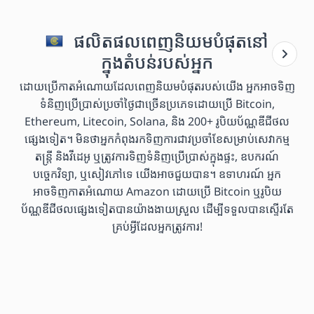
ផលិតផលពេញនិយមបំផុតនៅ
ក្នុងតំបន់របស់អ្នក
ដោយប្រើកាតអំណោយដែលពេញនិយមបំផុតរបស់យើង អ្នកអាចទិញ
ទំនិញប្រើប្រាស់ប្រចាំថ្ងៃជាច្រើនប្រភេទដោយប្រើ Bitcoin,
Ethereum, Litecoin, Solana, និង 200+ រូបិយប័ណ្ណឌីជីថល
ផ្សេងទៀត។ មិនថាអ្នកកំពុងរកទិញការជាវប្រចាំខែសម្រាប់សេវាកម្ម
តន្ត្រី និងវីដេអូ ឬត្រូវការទិញទំនិញប្រើប្រាស់ក្នុងផ្ទះ, ឧបករណ៍
បច្ចេកវិទ្យា, ឬសៀវភៅទេ យើងអាចជួយបាន។ ឧទាហរណ៍ អ្នក
អាចទិញកាតអំណោយ Amazon ដោយប្រើ Bitcoin ឬរូបិយ
ប័ណ្ណឌីជីថលផ្សេងទៀតបានយ៉ាងងាយស្រួល ដើម្បីទទួលបានស្ទើរតែ
គ្រប់អ្វីដែលអ្នកត្រូវការ!