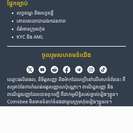
ផ្នែក​ច្បាប់
លក្ខខណ្ឌ និង​លក្ខខន្តី
គោលនយោបាយ​ឯកជនភាព
ព័ត៌មាន​ក្រុមហ៊ុន
KYC និង AML
ចូលរួម​សហគមន៍​យើង
ឈ្មោះផលិតផល, និមិត្តសញ្ញា និងម៉ាកដែលប្រើនៅលើគេហទំព័រនេះ គឺ
សម្រាប់តែការកំណត់អត្តសញ្ញាណប៉ុណ្ណោះ។ ពាណិជ្ជសញ្ញា និង
ពាណិជ្ជសញ្ញាដែលបានចុះបញ្ជី គឺជាកម្មសិទ្ធិរបស់ម្ចាស់រៀងៗខ្លួន។
Coinsbee មិនមានទំនាក់ទំនងជាមួយក្រុមហ៊ុនរៀងៗខ្លួនទេ។
EN
GB