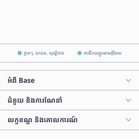
ទិញឥឡូវនេះ
បន្ថែមទៅក្នុងរទេះ
ភ្លាមៗ, ឯកជន, សុវត្ថិភាព
ការដឹកជញ្ជូនតាមអ៊ីមែល
អំពី Base
ជំនួយ និងការណែនាំ
លក្ខខណ្ឌ និងគោលការណ៍