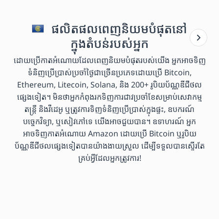
ផលិតផលពេញនិយមបំផុតនៅ
ក្នុងតំបន់របស់អ្នក
ដោយប្រើកាតអំណោយដែលពេញនិយមបំផុតរបស់យើង អ្នកអាចទិញ
ទំនិញប្រើប្រាស់ប្រចាំថ្ងៃជាច្រើនប្រភេទដោយប្រើ Bitcoin,
Ethereum, Litecoin, Solana, និង 200+ រូបិយប័ណ្ណឌីជីថល
ផ្សេងទៀត។ មិនថាអ្នកកំពុងរកទិញការជាវប្រចាំខែសម្រាប់សេវាកម្ម
តន្ត្រី និងវីដេអូ ឬត្រូវការទិញទំនិញប្រើប្រាស់ក្នុងផ្ទះ, ឧបករណ៍
បច្ចេកវិទ្យា, ឬសៀវភៅទេ យើងអាចជួយបាន។ ឧទាហរណ៍ អ្នក
អាចទិញកាតអំណោយ Amazon ដោយប្រើ Bitcoin ឬរូបិយ
ប័ណ្ណឌីជីថលផ្សេងទៀតបានយ៉ាងងាយស្រួល ដើម្បីទទួលបានស្ទើរតែ
គ្រប់អ្វីដែលអ្នកត្រូវការ!