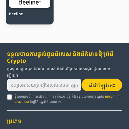
Beeline
ទទួលបានការផ្តល់ជូនពិសេស និងព័ត៌មានថ្មីៗអំពី
Crypto
ចូលរួមជាមួយអ្នកជាវរាប់ពាន់នាក់ និងមិនឱ្យខកខានការផ្តល់ជូនណាមួយ
ឡើយ។
ជាវឥឡូវនេះ
ខ្ញុំយល់ព្រមចំពោះការដំណើរការទិន្នន័យរបស់ខ្ញុំ និងទទួលយកលក្ខខណ្ឌនៃ
គោលការណ៍
ឯកជនភាព
នៃព្រឹត្តិបត្រព័ត៌មាននេះ។
ប្រភេទ