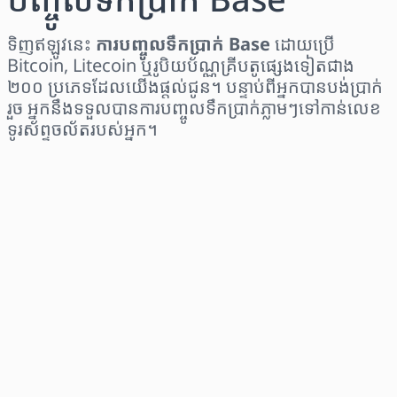
ទិញឥឡូវនេះ
ការបញ្ចូលទឹកប្រាក់ Base
ដោយប្រើ
Bitcoin, Litecoin ឬរូបិយប័ណ្ណគ្រីបតូផ្សេងទៀតជាង
២០០ ប្រភេទដែលយើងផ្តល់ជូន។ បន្ទាប់ពីអ្នកបានបង់ប្រាក់
រួច អ្នកនឹងទទួលបានការបញ្ចូលទឹកប្រាក់ភ្លាមៗទៅកាន់លេខ
ទូរស័ព្ទចល័តរបស់អ្នក។
ជ្រើសរើសតំបន់
ជ្រើសរើសចំនួនទឹកប្រាក់
តម្លៃប៉ាន់ស្មាន