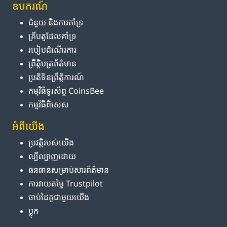
ឧបករណ៍
ជំនួយ និង​ការ​គាំទ្រ
គ្រីបតូ​ដែល​គាំទ្រ
របៀប​ដំណើរការ
ព្រឹត្តិបត្រ​ព័ត៌មាន
ប្រតិទិន​ព្រឹត្តិការណ៍
កម្មវិធី​ទូរស័ព្ទ CoinsBee
កម្មវិធីពិសេស
អំពី​យើង
ប្រវត្តិ​របស់​យើង
ល្បីល្បាញ​ដោយ
ធនធាន​សម្រាប់​សារព័ត៌មាន
ការ​វាយតម្លៃ Trustpilot
ចាប់ដៃគូ​ជាមួយ​យើង
ប្លុក