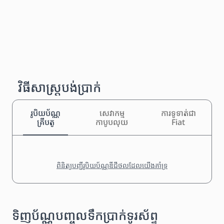
វិធីសាស្រ្តបង់ប្រាក់
រូបិយប័ណ្ណ
សេវាកម្ម
ការទូទាត់ជា
គ្រីបតូ
កាបូបលុយ
Fiat
ពិនិត្យបញ្ជីរូបិយប័ណ្ណឌីជីថលដែលយើងគាំទ្រ
ទិញប័ណ្ណបញ្ចូលទឹកប្រាក់ទូរស័ព្ទ