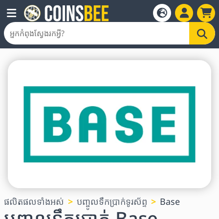
ផលិតផលទាំងអស់
បញ្ចូលទឹកប្រាក់ទូរស័ព្ទ
Base
បញ្ចូលទឹកប្រាក់ Base