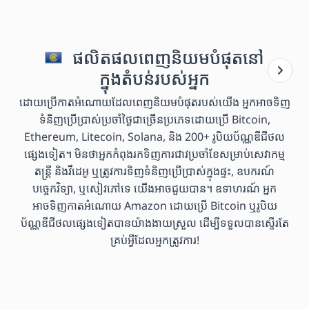
ផលិតផលពេញនិយមបំផុតនៅ
ក្នុងតំបន់របស់អ្នក
ដោយប្រើកាតអំណោយដែលពេញនិយមបំផុតរបស់យើង អ្នកអាចទិញ
ទំនិញប្រើប្រាស់ប្រចាំថ្ងៃជាច្រើនប្រភេទដោយប្រើ Bitcoin,
Ethereum, Litecoin, Solana, និង 200+ រូបិយប័ណ្ណឌីជីថល
ផ្សេងទៀត។ មិនថាអ្នកកំពុងរកទិញការជាវប្រចាំខែសម្រាប់សេវាកម្ម
តន្ត្រី និងវីដេអូ ឬត្រូវការទិញទំនិញប្រើប្រាស់ក្នុងផ្ទះ, ឧបករណ៍
បច្ចេកវិទ្យា, ឬសៀវភៅទេ យើងអាចជួយបាន។ ឧទាហរណ៍ អ្នក
អាចទិញកាតអំណោយ Amazon ដោយប្រើ Bitcoin ឬរូបិយ
ប័ណ្ណឌីជីថលផ្សេងទៀតបានយ៉ាងងាយស្រួល ដើម្បីទទួលបានស្ទើរតែ
គ្រប់អ្វីដែលអ្នកត្រូវការ!