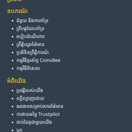
ឧបករណ៍
ជំនួយ និង​ការ​គាំទ្រ
គ្រីបតូ​ដែល​គាំទ្រ
របៀប​ដំណើរការ
ព្រឹត្តិបត្រ​ព័ត៌មាន
ប្រតិទិន​ព្រឹត្តិការណ៍
កម្មវិធី​ទូរស័ព្ទ CoinsBee
កម្មវិធីពិសេស
អំពី​យើង
ប្រវត្តិ​របស់​យើង
ល្បីល្បាញ​ដោយ
ធនធាន​សម្រាប់​សារព័ត៌មាន
ការ​វាយតម្លៃ Trustpilot
ចាប់ដៃគូ​ជាមួយ​យើង
ប្លុក