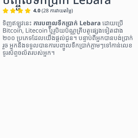
4.0
(
28
ការវាយតម្លៃ
)
ទិញឥឡូវនេះ
ការបញ្ចូលទឹកប្រាក់ Lebara
ដោយប្រើ
Bitcoin, Litecoin ឬរូបិយប័ណ្ណគ្រីបតូផ្សេងទៀតជាង
២០០ ប្រភេទដែលយើងផ្តល់ជូន។ បន្ទាប់ពីអ្នកបានបង់ប្រាក់
រួច អ្នកនឹងទទួលបានការបញ្ចូលទឹកប្រាក់ភ្លាមៗទៅកាន់លេខ
ទូរស័ព្ទចល័តរបស់អ្នក។
ជ្រើសរើសតំបន់
ជ្រើសរើសចំនួនទឹកប្រាក់
តម្លៃប៉ាន់ស្មាន