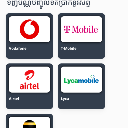
ទិញប័ណ្ណបញ្ចូលទឹកប្រាក់ទូរស័ព្ទ
Vodafone
T-Mobile
Airtel
Lyca