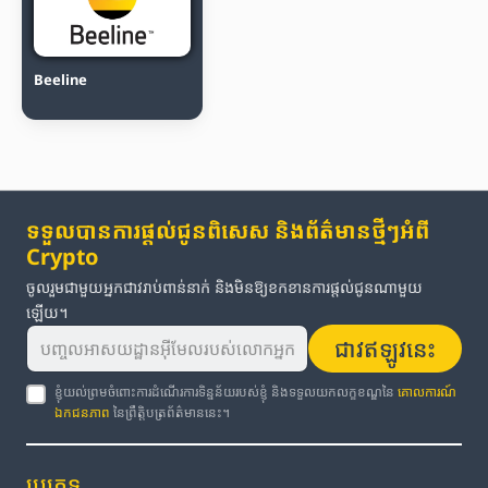
Beeline
ទទួលបានការផ្តល់ជូនពិសេស និងព័ត៌មានថ្មីៗអំពី
Crypto
ចូលរួមជាមួយអ្នកជាវរាប់ពាន់នាក់ និងមិនឱ្យខកខានការផ្តល់ជូនណាមួយ
ឡើយ។
ជាវឥឡូវនេះ
ខ្ញុំយល់ព្រមចំពោះការដំណើរការទិន្នន័យរបស់ខ្ញុំ និងទទួលយកលក្ខខណ្ឌនៃ
គោលការណ៍
ឯកជនភាព
នៃព្រឹត្តិបត្រព័ត៌មាននេះ។
ប្រភេទ