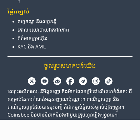
ផ្នែក​ច្បាប់
លក្ខខណ្ឌ និង​លក្ខខន្តី
គោលនយោបាយ​ឯកជនភាព
ព័ត៌មាន​ក្រុមហ៊ុន
KYC និង AML
ចូលរួម​សហគមន៍​យើង
ឈ្មោះផលិតផល, និមិត្តសញ្ញា និងម៉ាកដែលប្រើនៅលើគេហទំព័រនេះ គឺ
សម្រាប់តែការកំណត់អត្តសញ្ញាណប៉ុណ្ណោះ។ ពាណិជ្ជសញ្ញា និង
ពាណិជ្ជសញ្ញាដែលបានចុះបញ្ជី គឺជាកម្មសិទ្ធិរបស់ម្ចាស់រៀងៗខ្លួន។
Coinsbee មិនមានទំនាក់ទំនងជាមួយក្រុមហ៊ុនរៀងៗខ្លួនទេ។
EN
GB