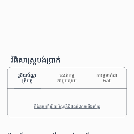
វិធីសាស្រ្តបង់ប្រាក់
រូបិយប័ណ្ណ
សេវាកម្ម
ការទូទាត់ជា
គ្រីបតូ
កាបូបលុយ
Fiat
ពិនិត្យបញ្ជីរូបិយប័ណ្ណឌីជីថលដែលយើងគាំទ្រ