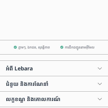
ទិញឥឡូវនេះ
បន្ថែមទៅក្នុងរទេះ
ភ្លាមៗ, ឯកជន, សុវត្ថិភាព
ការដឹកជញ្ជូនតាមអ៊ីមែល
អំពី Lebara
ជំនួយ និងការណែនាំ
លក្ខខណ្ឌ និងគោលការណ៍