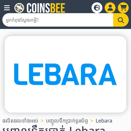
ផលិតផលទាំងអស់
បញ្ចូលទឹកប្រាក់ទូរស័ព្ទ
Lebara
បញ្ចូលទឹកប្រាក់ Lebara