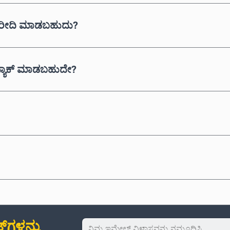
 ಖರೀದಿ ಮಾಡಬಹುದು?
್ಯಾಕ್ ಮಾಡಬಹುದೇ?
‌ಗಳನ್ನು