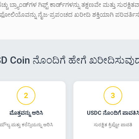
ು ಬ್ರ್ಯಾಂಡ್‌ಗಳ ಗಿಫ್ಟ್ ಕಾರ್ಡ್‌ಗಳನ್ನು ತಕ್ಷಣವೇ ಮತ್ತು ಸುರಕ್ಷಿತ
ಫೋಲಿಯೊವನ್ನು ನೈಜ-ಪ್ರಪಂಚದ ಖರೀದಿ ಶಕ್ತಿಯಾಗಿ ಪರಿವರ್ತ
D Coin ನೊಂದಿಗೆ ಹೇಗೆ ಖರೀದಿಸುವು
2
3
ಮೊತ್ತವನ್ನು ಆರಿಸಿ
USDC ನೊಂದಿಗೆ ಪಾವತಿಸ
ಮೌಲ್ಯ ಮತ್ತು ಕರೆನ್ಸಿಯನ್ನು ಆರಿಸಿ
ಸುರಕ್ಷಿತ ಕ್ರಿಪ್ಟೋ ಪಾವತಿ