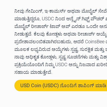
ನೀವು ಗೇಮಿಂಗ್, ಇ-ಕಾಮರ್ಸ್ ಅಥವಾ ಮೊಬೈಲ್ ಸೇವೆ
ಮಾಡುತ್ತಿದ್ದರೂ, USDC ನಿಂದ ಆನ್ಲೈನ್ ಗಿಫ್ಟ್ ವೌಚರ
ಮೊಬೈಲ್ ರೀಚಾರ್ಜ್ ಟಾಪ್ ಅಪ್ ಎರಡೂ ಒಂದೇ ಅ
ನೀಡುತ್ತವೆ. ಕೆಲವು ಕೋಡ್ಗಳು ಅಥವಾ ರೀಚಾರ್ಜ್ ಆಯ್ಕ
ಪ್ರದೇಶಾವಲಂಬಿತವಾಗಿರಬಹುದು, ಆದರೆ CoinsBee ಯ 
ಮೂಲಕ ಲಭ್ಯವಿರುವ ಆಯ್ಕೆಗಳು ಸ್ಪಷ್ಟ, ಸುರಕ್ಷಿತ ಮತ್
ನಾವು ಅಧಿಕೃತ ಕೋಡ್ಗಳು, ಸ್ಪಷ್ಟ ಸೂಚನೆಗಳು ಮತ್ತು ವಿಶ
ಪ್ರಕ್ರಿಯೆಯೊಂದಿಗೆ ನಿಮ್ಮ USDC ಅನ್ನು ನಿಜವಾದ ಖರೀದ
ಸಹಾಯ ಮಾಡುತ್ತೇವೆ.
USD Coin (USDC) ನೊಂದಿಗೆ ಶಾಪಿಂಗ್ ಮಾಡಿ