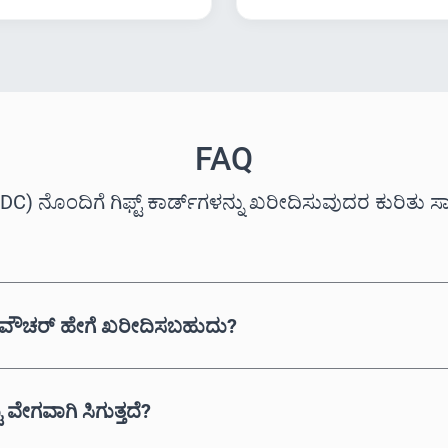
FAQ
) ನೊಂದಿಗೆ ಗಿಫ್ಟ್ ಕಾರ್ಡ್‌ಗಳನ್ನು ಖರೀದಿಸುವುದರ ಕುರಿತು ಸಾಮಾ
ವಾ ವೌಚರ್ ಹೇಗೆ ಖರೀದಿಸಬಹುದು?
ೇಗವಾಗಿ ಸಿಗುತ್ತದೆ?