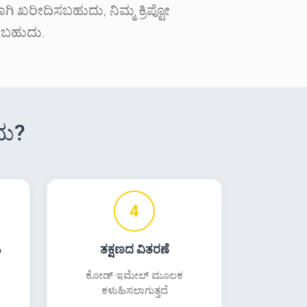
ವಾಗಿ ಖರೀದಿಸಬಹುದು, ನಿಮ್ಮ ಕ್ರಿಪ್ಟೋ
ಿಸಬಹುದು.
ದು?
4
ಿ
ತಕ್ಷಣದ ವಿತರಣೆ
ಕೋಡ್ ಇಮೇಲ್ ಮೂಲಕ
ಕಳುಹಿಸಲಾಗುತ್ತದೆ