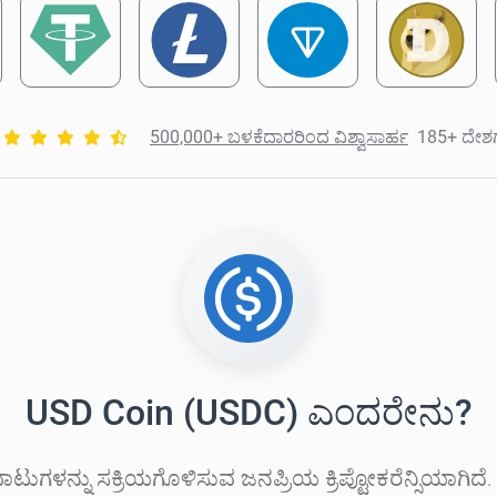
500,000+ ಬಳಕೆದಾರರಿಂದ ವಿಶ್ವಾಸಾರ್ಹ
185+ ದೇಶ
USD Coin (USDC) ಎಂದರೇನು?
ುಗಳನ್ನು ಸಕ್ರಿಯಗೊಳಿಸುವ ಜನಪ್ರಿಯ ಕ್ರಿಪ್ಟೋಕರೆನ್ಸಿಯಾಗಿದೆ. 