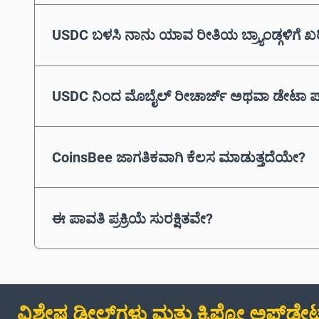
USDC ಬಳಸಿ ನಾನು ಯಾವ ರೀತಿಯ ಬ್ರ್ಯಾಂಡ್ಗಳಿಗೆ
USDC ನಿಂದ ಮೊಬೈಲ್ ರೀಚಾರ್ಜ್ ಅಥವಾ ಡೇಟಾ ಪ
CoinsBee ಜಾಗತಿಕವಾಗಿ ಕೆಲಸ ಮಾಡುತ್ತದೆಯೇ?
ಈ ಪಾವತಿ ಪ್ರಕ್ರಿಯೆ ಸುರಕ್ಷಿತವೇ?
ವಿಶೇಷ ಡೀಲ್‌ಗಳು ಮತ್ತು ಕ್ರಿಪ್ಟೋ ಅಪ್‌ಡೇಟ್