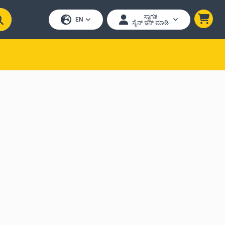
ಸ್ವಾಗತ
EN
ಸೈನ್ ಇನ್ ಮಾಡಿ