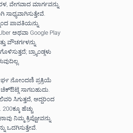
ಸರಳ, ವೇಗವಾದ ಮಾರ್ಗವನ್ನು
ಿ ಸಾಧ್ಯವಾಗಿಸುತ್ತೇವೆ.
ನಿಂದ ಪಾವತಿಯನ್ನು
 Uber ಅಥವಾ Google Play
್ತು ವೌಚರ್ಗಳನ್ನು
ಸುತ್ತದೆ; ಬ್ರ್ಯಾಂಡ್ಗಳು
ುವುದಿಲ್ಲ.
ಘ ನೋಂದಣಿ ಪ್ರಕ್ರಿಯೆ
 ಚೆಕ್ಔಟ್ಗೆ ಸಾಗಬಹುದು.
ರಿ ಸಿಗುತ್ತದೆ, ಆದ್ದರಿಂದ
0ಕ್ಕೂ ಹೆಚ್ಚು
ಾವು ನಿಮ್ಮ ಕ್ರಿಪ್ಟೋವನ್ನು
 ಒದಗಿಸುತ್ತೇವೆ.