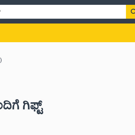
)
ೆ ಗಿಫ್ಟ್