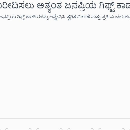
ದಿಸಲು ಅತ್ಯಂತ ಜನಪ್ರಿಯ ಗಿಫ್ಟ್ ಕಾರ್
ಿಫ್ಟ್ ಕಾರ್ಡ್‌ಗಳನ್ನು ಅನ್ವೇಷಿಸಿ. ತ್ವರಿತ ವಿತರಣೆ ಮತ್ತು ಪ್ರತಿ ಸಂದರ್ಭಕ್ಕೂ