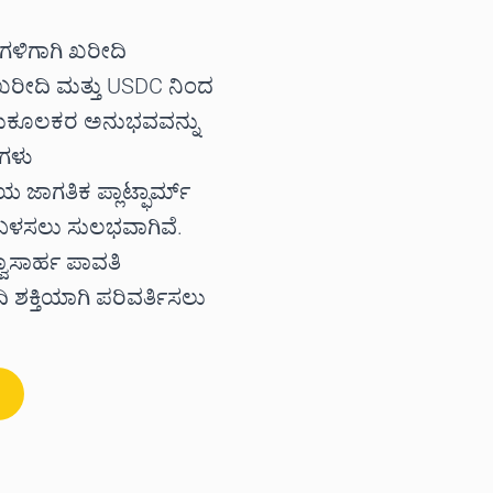
ಗಳಿಗಾಗಿ ಖರೀದಿ
್ ಖರೀದಿ ಮತ್ತು USDC ನಿಂದ
ನುಕೂಲಕರ ಅನುಭವವನ್ನು
ೆಗಳು
ಜಾಗತಿಕ ಪ್ಲಾಟ್ಫಾರ್ಮ್
ತು ಬಳಸಲು ಸುಲಭವಾಗಿವೆ.
್ವಾಸಾರ್ಹ ಪಾವತಿ
ಿ ಶಕ್ತಿಯಾಗಿ ಪರಿವರ್ತಿಸಲು