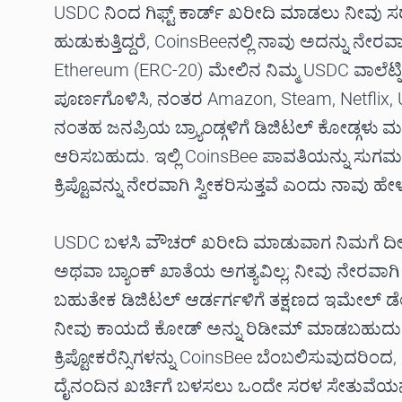
USDC ನಿಂದ ಗಿಫ್ಟ್ ಕಾರ್ಡ್ ಖರೀದಿ ಮಾಡಲು ನೀವು 
ಹುಡುಕುತ್ತಿದ್ದರೆ, CoinsBeeನಲ್ಲಿ ನಾವು ಅದನ್ನು ನೇರವಾಗ
Ethereum (ERC-20) ಮೇಲಿನ ನಿಮ್ಮ USDC ವಾಲೆಟ್
ಪೂರ್ಣಗೊಳಿಸಿ, ನಂತರ Amazon, Steam, Netflix,
ನಂತಹ ಜನಪ್ರಿಯ ಬ್ರ್ಯಾಂಡ್ಗಳಿಗೆ ಡಿಜಿಟಲ್ ಕೋಡ್ಗಳು ಮತ
ಆರಿಸಬಹುದು. ಇಲ್ಲಿ CoinsBee ಪಾವತಿಯನ್ನು ಸುಗಮಗೊಳಿ
ಕ್ರಿಪ್ಟೊವನ್ನು ನೇರವಾಗಿ ಸ್ವೀಕರಿಸುತ್ತವೆ ಎಂದು ನಾವು ಹೇಳ
USDC ಬಳಸಿ ವೌಚರ್ ಖರೀದಿ ಮಾಡುವಾಗ ನಿಮಗೆ ದೀರ್
ಅಥವಾ ಬ್ಯಾಂಕ್ ಖಾತೆಯ ಅಗತ್ಯವಿಲ್ಲ; ನೀವು ನೇರವಾಗಿ
ಬಹುತೇಕ ಡಿಜಿಟಲ್ ಆರ್ಡರ್ಗಳಿಗೆ ತಕ್ಷಣದ ಇಮೇಲ್ ಡೆಲಿವ
ನೀವು ಕಾಯದೆ ಕೋಡ್ ಅನ್ನು ರಿಡೀಮ್ ಮಾಡಬಹುದು. 20
ಕ್ರಿಪ್ಟೋಕರೆನ್ಸಿಗಳನ್ನು CoinsBee ಬೆಂಬಲಿಸುವುದರಿಂದ, ನ
ದೈನಂದಿನ ಖರ್ಚಿಗೆ ಬಳಸಲು ಒಂದೇ ಸರಳ ಸೇತುವೆಯನ್ನು