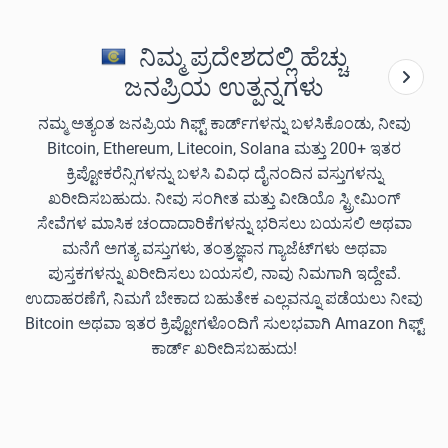
ನಿಮ್ಮ ಪ್ರದೇಶದಲ್ಲಿ ಹೆಚ್ಚು
ಜನಪ್ರಿಯ ಉತ್ಪನ್ನಗಳು
ನಮ್ಮ ಅತ್ಯಂತ ಜನಪ್ರಿಯ ಗಿಫ್ಟ್ ಕಾರ್ಡ್‌ಗಳನ್ನು ಬಳಸಿಕೊಂಡು, ನೀವು
Bitcoin, Ethereum, Litecoin, Solana ಮತ್ತು 200+ ಇತರ
ಕ್ರಿಪ್ಟೋಕರೆನ್ಸಿಗಳನ್ನು ಬಳಸಿ ವಿವಿಧ ದೈನಂದಿನ ವಸ್ತುಗಳನ್ನು
ಖರೀದಿಸಬಹುದು. ನೀವು ಸಂಗೀತ ಮತ್ತು ವೀಡಿಯೊ ಸ್ಟ್ರೀಮಿಂಗ್
ಸೇವೆಗಳ ಮಾಸಿಕ ಚಂದಾದಾರಿಕೆಗಳನ್ನು ಭರಿಸಲು ಬಯಸಲಿ ಅಥವಾ
ಮನೆಗೆ ಅಗತ್ಯ ವಸ್ತುಗಳು, ತಂತ್ರಜ್ಞಾನ ಗ್ಯಾಜೆಟ್‌ಗಳು ಅಥವಾ
ಪುಸ್ತಕಗಳನ್ನು ಖರೀದಿಸಲು ಬಯಸಲಿ, ನಾವು ನಿಮಗಾಗಿ ಇದ್ದೇವೆ.
ಉದಾಹರಣೆಗೆ, ನಿಮಗೆ ಬೇಕಾದ ಬಹುತೇಕ ಎಲ್ಲವನ್ನೂ ಪಡೆಯಲು ನೀವು
Bitcoin ಅಥವಾ ಇತರ ಕ್ರಿಪ್ಟೋಗಳೊಂದಿಗೆ ಸುಲಭವಾಗಿ Amazon ಗಿಫ್ಟ್
ಕಾರ್ಡ್ ಖರೀದಿಸಬಹುದು!