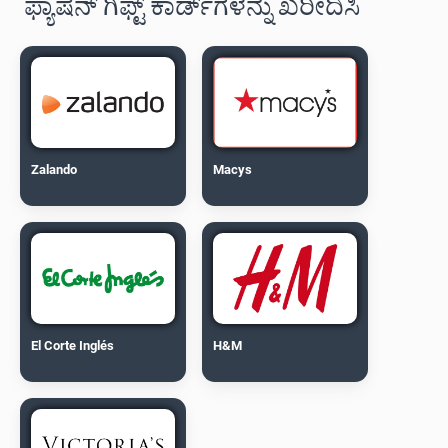
ಫ್ಯಾಷನ್ ಗಿಫ್ಟ್ ಕಾರ್ಡ್‌ಗಳನ್ನು ಖರೀದಿಸಿ
Zalando
Macys
El Corte Inglés
H&M