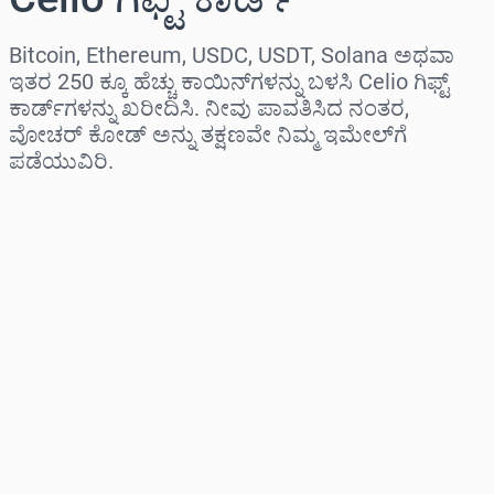
Bitcoin, Ethereum, USDC, USDT, Solana ಅಥವಾ
ಇತರ 250 ಕ್ಕೂ ಹೆಚ್ಚು ಕಾಯಿನ್‌ಗಳನ್ನು ಬಳಸಿ Celio ಗಿಫ್ಟ್
ಕಾರ್ಡ್‌ಗಳನ್ನು ಖರೀದಿಸಿ. ನೀವು ಪಾವತಿಸಿದ ನಂತರ,
ವೋಚರ್ ಕೋಡ್ ಅನ್ನು ತಕ್ಷಣವೇ ನಿಮ್ಮ ಇಮೇಲ್‌ಗೆ
ಪಡೆಯುವಿರಿ.
ಪ್ರದೇಶವನ್ನು ಆಯ್ಕೆಮಾಡಿ
ಮೊತ್ತವನ್ನು ಆಯ್ಕೆಮಾಡಿ
ಅಂದಾಜು ಬೆಲೆ