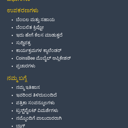
ಉಪಕರಣಗಳು
ಬೆಂಬಲ ಮತ್ತು ಸಹಾಯ
ಬೆಂಬಲಿತ ಕ್ರಿಪ್ಟೋ
ಇದು ಹೇಗೆ ಕೆಲಸ ಮಾಡುತ್ತದೆ
ಸುದ್ದಿಪತ್ರ
ಕಾರ್ಯಕ್ರಮಗಳ ಕ್ಯಾಲೆಂಡರ್
CoinsBee ಮೊಬೈಲ್ ಅಪ್ಲಿಕೇಶನ್
ಪ್ರಚಾರಗಳು
ನಮ್ಮ ಬಗ್ಗೆ
ನಮ್ಮ ಇತಿಹಾಸ
ಇವರಿಂದ ತಿಳಿದುಬಂದಿದೆ
ಪತ್ರಿಕಾ ಸಂಪನ್ಮೂಲಗಳು
ಟ್ರಸ್ಟ್‌ಪೈಲಟ್ ವಿಮರ್ಶೆಗಳು
ನಮ್ಮೊಂದಿಗೆ ಪಾಲುದಾರರಾಗಿ
ಬ್ಲಾಗ್