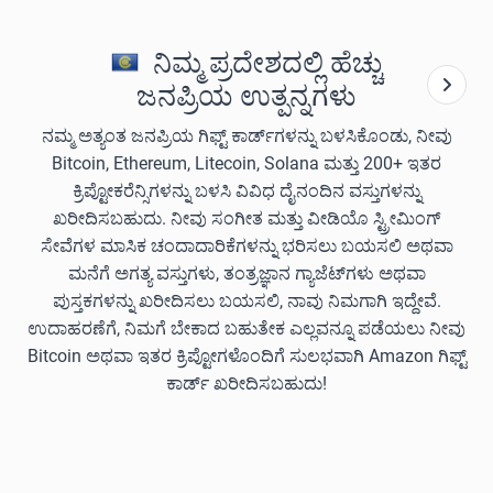
ನಿಮ್ಮ ಪ್ರದೇಶದಲ್ಲಿ ಹೆಚ್ಚು
ಜನಪ್ರಿಯ ಉತ್ಪನ್ನಗಳು
ನಮ್ಮ ಅತ್ಯಂತ ಜನಪ್ರಿಯ ಗಿಫ್ಟ್ ಕಾರ್ಡ್‌ಗಳನ್ನು ಬಳಸಿಕೊಂಡು, ನೀವು
Bitcoin, Ethereum, Litecoin, Solana ಮತ್ತು 200+ ಇತರ
ಕ್ರಿಪ್ಟೋಕರೆನ್ಸಿಗಳನ್ನು ಬಳಸಿ ವಿವಿಧ ದೈನಂದಿನ ವಸ್ತುಗಳನ್ನು
ಖರೀದಿಸಬಹುದು. ನೀವು ಸಂಗೀತ ಮತ್ತು ವೀಡಿಯೊ ಸ್ಟ್ರೀಮಿಂಗ್
ಸೇವೆಗಳ ಮಾಸಿಕ ಚಂದಾದಾರಿಕೆಗಳನ್ನು ಭರಿಸಲು ಬಯಸಲಿ ಅಥವಾ
ಮನೆಗೆ ಅಗತ್ಯ ವಸ್ತುಗಳು, ತಂತ್ರಜ್ಞಾನ ಗ್ಯಾಜೆಟ್‌ಗಳು ಅಥವಾ
ಪುಸ್ತಕಗಳನ್ನು ಖರೀದಿಸಲು ಬಯಸಲಿ, ನಾವು ನಿಮಗಾಗಿ ಇದ್ದೇವೆ.
ಉದಾಹರಣೆಗೆ, ನಿಮಗೆ ಬೇಕಾದ ಬಹುತೇಕ ಎಲ್ಲವನ್ನೂ ಪಡೆಯಲು ನೀವು
Bitcoin ಅಥವಾ ಇತರ ಕ್ರಿಪ್ಟೋಗಳೊಂದಿಗೆ ಸುಲಭವಾಗಿ Amazon ಗಿಫ್ಟ್
ಕಾರ್ಡ್ ಖರೀದಿಸಬಹುದು!