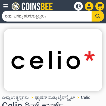
ಎಲ್ಲಾ ಉತ್ಪನ್ನಗಳು
ಫ್ಯಾಷನ್ ಮತ್ತು ಲೈಫ್‌ಸ್ಟೈಲ್
Celio
Celio ಗಿಫ್ಟ್ ಕಾರ್ಡ್