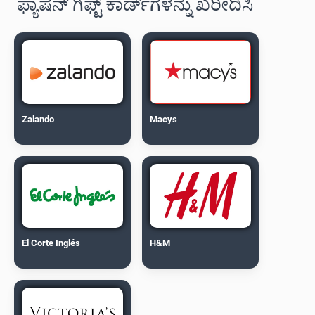
ಫ್ಯಾಷನ್ ಗಿಫ್ಟ್ ಕಾರ್ಡ್‌ಗಳನ್ನು ಖರೀದಿಸಿ
Zalando
Macys
El Corte Inglés
H&M