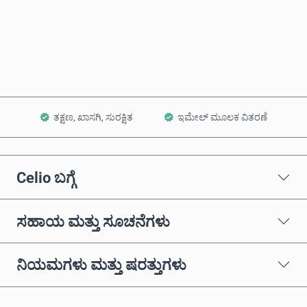
ಈಗಲೇ ಖರೀದಿಸಿ
ಕಾರ್ಟ್‌ಗೆ ಸೇರಿಸಿ
ತಕ್ಷಣ, ಖಾಸಗಿ, ಸುರಕ್ಷಿತ
ಇಮೇಲ್ ಮೂಲಕ ವಿತರಣೆ
Celio ಬಗ್ಗೆ
ಸಹಾಯ ಮತ್ತು ಸೂಚನೆಗಳು
ನಿಯಮಗಳು ಮತ್ತು ಷರತ್ತುಗಳು