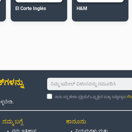
El Corte Inglés
H&M
‌ಗಳನ್ನು
ನಾನು ನನ್ನ ಡೇಟಾ ಪ್ರಕ್ರಿಯೆಗೆ ಒಪ್ಪುತ್ತೇನೆ ಮತ್ತು ಸುದ್ದಿಪತ್ರದ
ಗೌಪ
್ಳಬೇಡಿ.
ನಮ್ಮ ಬಗ್ಗೆ
ಕಾನೂನು
ನಮ್ಮ ಇತಿಹಾಸ
ನಿಯಮಗಳು ಮತ್ತು