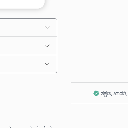
ಅಂದಾಜು ಬೆಲೆ
ತಕ್ಷಣ, ಖಾಸಗಿ, 