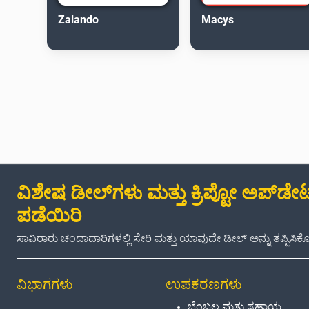
Zalando
Macys
ವಿಶೇಷ ಡೀಲ್‌ಗಳು ಮತ್ತು ಕ್ರಿಪ್ಟೋ ಅಪ್‌ಡೇಟ್
ಪಡೆಯಿರಿ
ಸಾವಿರಾರು ಚಂದಾದಾರಿಗಳಲ್ಲಿ ಸೇರಿ ಮತ್ತು ಯಾವುದೇ ಡೀಲ್ ಅನ್ನು ತಪ್ಪಿಸಿಕೊಳ
ವಿಭಾಗಗಳು
ಉಪಕರಣಗಳು
ಬೆಂಬಲ ಮತ್ತು ಸಹಾಯ