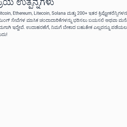
ಪ್ರಿಯ ಉತ್ಪನ್ನಗಳು
itcoin, Ethereum, Litecoin, Solana ಮತ್ತು 200+ ಇತರ ಕ್ರಿಪ್ಟೋಕರೆನ್ಸಿಗಳ
ೀಮಿಂಗ್ ಸೇವೆಗಳ ಮಾಸಿಕ ಚಂದಾದಾರಿಕೆಗಳನ್ನು ಭರಿಸಲು ಬಯಸಲಿ ಅಥವಾ ಮನೆಗೆ ಅ
ನಿಮಗಾಗಿ ಇದ್ದೇವೆ. ಉದಾಹರಣೆಗೆ, ನಿಮಗೆ ಬೇಕಾದ ಬಹುತೇಕ ಎಲ್ಲವನ್ನೂ ಪಡೆಯ
ುದು!