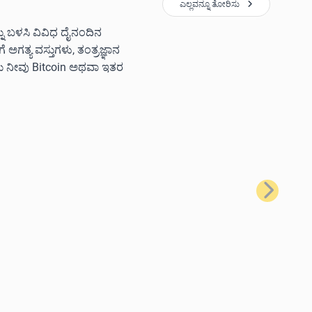
ಎಲ್ಲವನ್ನೂ ತೋರಿಸು
ನ್ನು ಬಳಸಿ ವಿವಿಧ ದೈನಂದಿನ
ಗತ್ಯ ವಸ್ತುಗಳು, ತಂತ್ರಜ್ಞಾನ
ಲು ನೀವು Bitcoin ಅಥವಾ ಇತರ
ಮುಂದಿನದು