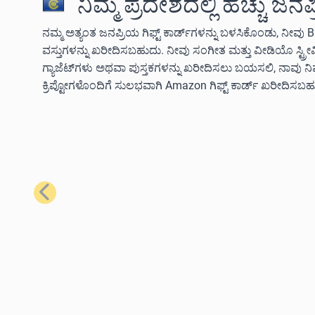
ನಿಮ್ಮ ಪ್ರದೇಶದಲ್ಲಿ ಹೆಚ್ಚು ಜನ
ನಮ್ಮ ಅತ್ಯಂತ ಜನಪ್ರಿಯ ಗಿಫ್ಟ್ ಕಾರ್ಡ್‌ಗಳನ್ನು ಬಳಸಿಕೊಂಡು, ನೀವು B
ವಸ್ತುಗಳನ್ನು ಖರೀದಿಸಬಹುದು. ನೀವು ಸಂಗೀತ ಮತ್ತು ವೀಡಿಯೊ ಸ್ಟ್ರ
ಗ್ಯಾಜೆಟ್‌ಗಳು ಅಥವಾ ಪುಸ್ತಕಗಳನ್ನು ಖರೀದಿಸಲು ಬಯಸಲಿ, ನಾವು 
ಕ್ರಿಪ್ಟೋಗಳೊಂದಿಗೆ ಸುಲಭವಾಗಿ Amazon ಗಿಫ್ಟ್ ಕಾರ್ಡ್ ಖರೀದಿಸಬಹ
ಹಿಂದಿನದು