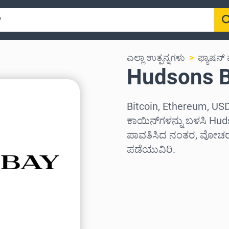
ಎಲ್ಲಾ ಉತ್ಪನ್ನಗಳು
ಫ್ಯಾಷನ್ 
Hudsons Bay
Bitcoin, Ethereum, USD
ಕಾಯಿನ್‌ಗಳನ್ನು ಬಳಸಿ Hudso
ಪಾವತಿಸಿದ ನಂತರ, ವೋಚರ್ 
ಪಡೆಯುವಿರಿ.
ಪ್ರದೇಶವನ್ನು ಆಯ್ಕೆಮಾಡಿ
ಮೊತ್ತವನ್ನು ಆಯ್ಕೆಮಾಡಿ