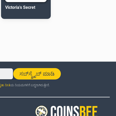
Victoria's Secret
ಸಬ್‌ಸ್ಕ್ರೈಬ್ ಮಾಡಿ
್ಯತಾ ನೀತಿ
ಯ ನಿಯಮಗಳಿಗೆ ಬದ್ಧನಾಗಿರುತ್ತೇನೆ.