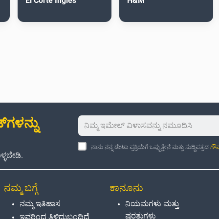
El Corte Inglés
H&M
‌ಗಳನ್ನು
ನಾನು ನನ್ನ ಡೇಟಾ ಪ್ರಕ್ರಿಯೆಗೆ ಒಪ್ಪುತ್ತೇನೆ ಮತ್ತು ಸುದ್ದಿಪತ್ರದ
ಗೌಪ
್ಳಬೇಡಿ.
ನಮ್ಮ ಬಗ್ಗೆ
ಕಾನೂನು
ನಮ್ಮ ಇತಿಹಾಸ
ನಿಯಮಗಳು ಮತ್ತು
ಷರತ್ತುಗಳು
ಇವರಿಂದ ತಿಳಿದುಬಂದಿದೆ