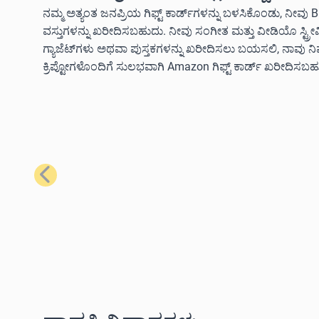
ನಮ್ಮ ಅತ್ಯಂತ ಜನಪ್ರಿಯ ಗಿಫ್ಟ್ ಕಾರ್ಡ್‌ಗಳನ್ನು ಬಳಸಿಕೊಂಡು, ನೀವು B
ವಸ್ತುಗಳನ್ನು ಖರೀದಿಸಬಹುದು. ನೀವು ಸಂಗೀತ ಮತ್ತು ವೀಡಿಯೊ ಸ್ಟ್ರ
ಗ್ಯಾಜೆಟ್‌ಗಳು ಅಥವಾ ಪುಸ್ತಕಗಳನ್ನು ಖರೀದಿಸಲು ಬಯಸಲಿ, ನಾವು 
ಕ್ರಿಪ್ಟೋಗಳೊಂದಿಗೆ ಸುಲಭವಾಗಿ Amazon ಗಿಫ್ಟ್ ಕಾರ್ಡ್ ಖರೀದಿಸಬಹ
ಹಿಂದಿನದು