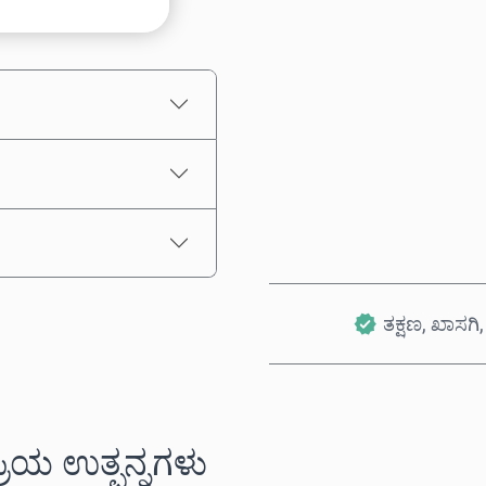
ಅಂದಾಜು ಬೆಲೆ
ತಕ್ಷಣ, ಖಾಸಗಿ, 
ಪ್ರಿಯ ಉತ್ಪನ್ನಗಳು