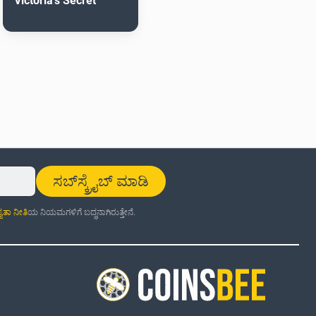
Victoria's Secret
ಸಬ್‌ಸ್ಕ್ರೈಬ್ ಮಾಡಿ
್ಯತಾ ನೀತಿ
ಯ ನಿಯಮಗಳಿಗೆ ಬದ್ಧನಾಗಿರುತ್ತೇನೆ.