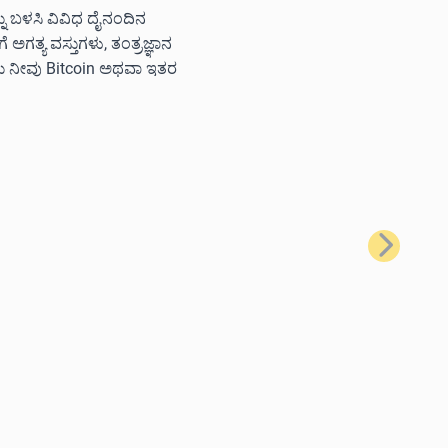
ನ್ನು ಬಳಸಿ ವಿವಿಧ ದೈನಂದಿನ
ಗತ್ಯ ವಸ್ತುಗಳು, ತಂತ್ರಜ್ಞಾನ
ಲು ನೀವು Bitcoin ಅಥವಾ ಇತರ
ಮುಂದಿನದು