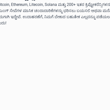
itcoin, Ethereum, Litecoin, Solana ಮತ್ತು 200+ ಇತರ ಕ್ರಿಪ್ಟೋಕರೆನ್ಸಿಗಳ
ೀಮಿಂಗ್ ಸೇವೆಗಳ ಮಾಸಿಕ ಚಂದಾದಾರಿಕೆಗಳನ್ನು ಭರಿಸಲು ಬಯಸಲಿ ಅಥವಾ ಮನೆಗೆ ಅ
ನಿಮಗಾಗಿ ಇದ್ದೇವೆ. ಉದಾಹರಣೆಗೆ, ನಿಮಗೆ ಬೇಕಾದ ಬಹುತೇಕ ಎಲ್ಲವನ್ನೂ ಪಡೆಯ
ುದು!