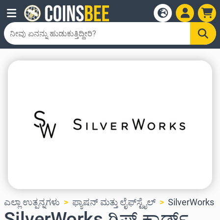
ಎಲ್ಲಾ ಉತ್ಪನ್ನಗಳು
ಫ್ಯಾಷನ್ ಮತ್ತು ಲೈಫ್‌ಸ್ಟೈಲ್
SilverWorks
SilverWorks ಗಿಫ್ಟ್ ಕಾರ್ಡ್