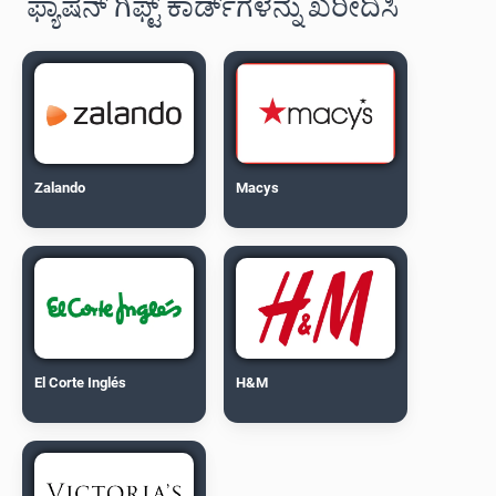
ಫ್ಯಾಷನ್ ಗಿಫ್ಟ್ ಕಾರ್ಡ್‌ಗಳನ್ನು ಖರೀದಿಸಿ
Zalando
Macys
El Corte Inglés
H&M