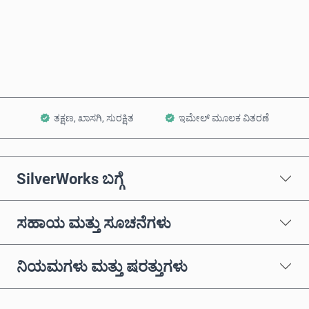
ಈಗಲೇ ಖರೀದಿಸಿ
ಕಾರ್ಟ್‌ಗೆ ಸೇರಿಸಿ
ತಕ್ಷಣ, ಖಾಸಗಿ, ಸುರಕ್ಷಿತ
ಇಮೇಲ್ ಮೂಲಕ ವಿತರಣೆ
SilverWorks ಬಗ್ಗೆ
ಸಹಾಯ ಮತ್ತು ಸೂಚನೆಗಳು
ನಿಯಮಗಳು ಮತ್ತು ಷರತ್ತುಗಳು