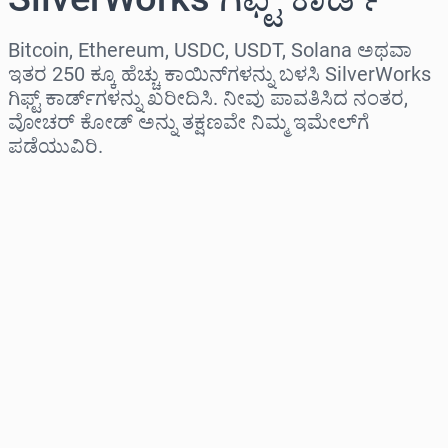
Bitcoin, Ethereum, USDC, USDT, Solana ಅಥವಾ
ಇತರ 250 ಕ್ಕೂ ಹೆಚ್ಚು ಕಾಯಿನ್‌ಗಳನ್ನು ಬಳಸಿ SilverWorks
ಗಿಫ್ಟ್ ಕಾರ್ಡ್‌ಗಳನ್ನು ಖರೀದಿಸಿ. ನೀವು ಪಾವತಿಸಿದ ನಂತರ,
ವೋಚರ್ ಕೋಡ್ ಅನ್ನು ತಕ್ಷಣವೇ ನಿಮ್ಮ ಇಮೇಲ್‌ಗೆ
ಪಡೆಯುವಿರಿ.
ಪ್ರದೇಶವನ್ನು ಆಯ್ಕೆಮಾಡಿ
ಮೊತ್ತವನ್ನು ಆಯ್ಕೆಮಾಡಿ
ಅಂದಾಜು ಬೆಲೆ