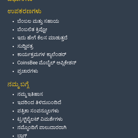
ಉಪಕರಣಗಳು
ಬೆಂಬಲ ಮತ್ತು ಸಹಾಯ
ಬೆಂಬಲಿತ ಕ್ರಿಪ್ಟೋ
ಇದು ಹೇಗೆ ಕೆಲಸ ಮಾಡುತ್ತದೆ
ಸುದ್ದಿಪತ್ರ
ಕಾರ್ಯಕ್ರಮಗಳ ಕ್ಯಾಲೆಂಡರ್
CoinsBee ಮೊಬೈಲ್ ಅಪ್ಲಿಕೇಶನ್
ಪ್ರಚಾರಗಳು
ನಮ್ಮ ಬಗ್ಗೆ
ನಮ್ಮ ಇತಿಹಾಸ
ಇವರಿಂದ ತಿಳಿದುಬಂದಿದೆ
ಪತ್ರಿಕಾ ಸಂಪನ್ಮೂಲಗಳು
ಟ್ರಸ್ಟ್‌ಪೈಲಟ್ ವಿಮರ್ಶೆಗಳು
ನಮ್ಮೊಂದಿಗೆ ಪಾಲುದಾರರಾಗಿ
ಬ್ಲಾಗ್