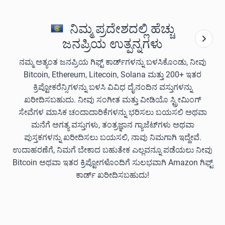
ನಿಮ್ಮ ಪ್ರದೇಶದಲ್ಲಿ ಹೆಚ್ಚು
ಜನಪ್ರಿಯ ಉತ್ಪನ್ನಗಳು
ನಮ್ಮ ಅತ್ಯಂತ ಜನಪ್ರಿಯ ಗಿಫ್ಟ್ ಕಾರ್ಡ್‌ಗಳನ್ನು ಬಳಸಿಕೊಂಡು, ನೀವು
Bitcoin, Ethereum, Litecoin, Solana ಮತ್ತು 200+ ಇತರ
ಕ್ರಿಪ್ಟೋಕರೆನ್ಸಿಗಳನ್ನು ಬಳಸಿ ವಿವಿಧ ದೈನಂದಿನ ವಸ್ತುಗಳನ್ನು
ಖರೀದಿಸಬಹುದು. ನೀವು ಸಂಗೀತ ಮತ್ತು ವೀಡಿಯೊ ಸ್ಟ್ರೀಮಿಂಗ್
ಸೇವೆಗಳ ಮಾಸಿಕ ಚಂದಾದಾರಿಕೆಗಳನ್ನು ಭರಿಸಲು ಬಯಸಲಿ ಅಥವಾ
ಮನೆಗೆ ಅಗತ್ಯ ವಸ್ತುಗಳು, ತಂತ್ರಜ್ಞಾನ ಗ್ಯಾಜೆಟ್‌ಗಳು ಅಥವಾ
ಪುಸ್ತಕಗಳನ್ನು ಖರೀದಿಸಲು ಬಯಸಲಿ, ನಾವು ನಿಮಗಾಗಿ ಇದ್ದೇವೆ.
ಉದಾಹರಣೆಗೆ, ನಿಮಗೆ ಬೇಕಾದ ಬಹುತೇಕ ಎಲ್ಲವನ್ನೂ ಪಡೆಯಲು ನೀವು
Bitcoin ಅಥವಾ ಇತರ ಕ್ರಿಪ್ಟೋಗಳೊಂದಿಗೆ ಸುಲಭವಾಗಿ Amazon ಗಿಫ್ಟ್
ಕಾರ್ಡ್ ಖರೀದಿಸಬಹುದು!