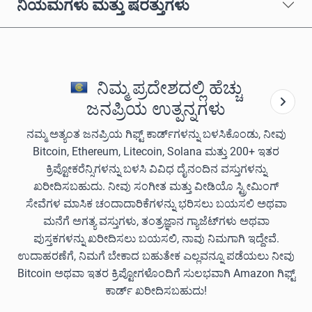
ನಿಯಮಗಳು ಮತ್ತು ಷರತ್ತುಗಳು
ನಿಮ್ಮ ಪ್ರದೇಶದಲ್ಲಿ ಹೆಚ್ಚು
ಜನಪ್ರಿಯ ಉತ್ಪನ್ನಗಳು
ನಮ್ಮ ಅತ್ಯಂತ ಜನಪ್ರಿಯ ಗಿಫ್ಟ್ ಕಾರ್ಡ್‌ಗಳನ್ನು ಬಳಸಿಕೊಂಡು, ನೀವು
Bitcoin, Ethereum, Litecoin, Solana ಮತ್ತು 200+ ಇತರ
ಕ್ರಿಪ್ಟೋಕರೆನ್ಸಿಗಳನ್ನು ಬಳಸಿ ವಿವಿಧ ದೈನಂದಿನ ವಸ್ತುಗಳನ್ನು
ಖರೀದಿಸಬಹುದು. ನೀವು ಸಂಗೀತ ಮತ್ತು ವೀಡಿಯೊ ಸ್ಟ್ರೀಮಿಂಗ್
ಸೇವೆಗಳ ಮಾಸಿಕ ಚಂದಾದಾರಿಕೆಗಳನ್ನು ಭರಿಸಲು ಬಯಸಲಿ ಅಥವಾ
ಮನೆಗೆ ಅಗತ್ಯ ವಸ್ತುಗಳು, ತಂತ್ರಜ್ಞಾನ ಗ್ಯಾಜೆಟ್‌ಗಳು ಅಥವಾ
ಪುಸ್ತಕಗಳನ್ನು ಖರೀದಿಸಲು ಬಯಸಲಿ, ನಾವು ನಿಮಗಾಗಿ ಇದ್ದೇವೆ.
ಉದಾಹರಣೆಗೆ, ನಿಮಗೆ ಬೇಕಾದ ಬಹುತೇಕ ಎಲ್ಲವನ್ನೂ ಪಡೆಯಲು ನೀವು
Bitcoin ಅಥವಾ ಇತರ ಕ್ರಿಪ್ಟೋಗಳೊಂದಿಗೆ ಸುಲಭವಾಗಿ Amazon ಗಿಫ್ಟ್
ಕಾರ್ಡ್ ಖರೀದಿಸಬಹುದು!