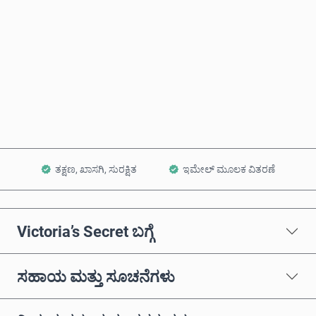
ಈಗಲೇ ಖರೀದಿಸಿ
ಕಾರ್ಟ್‌ಗೆ ಸೇರಿಸಿ
ತಕ್ಷಣ, ಖಾಸಗಿ, ಸುರಕ್ಷಿತ
ಇಮೇಲ್ ಮೂಲಕ ವಿತರಣೆ
Victoria’s Secret ಬಗ್ಗೆ
ಸಹಾಯ ಮತ್ತು ಸೂಚನೆಗಳು