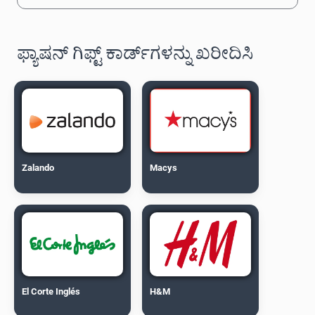
ಫ್ಯಾಷನ್ ಗಿಫ್ಟ್ ಕಾರ್ಡ್‌ಗಳನ್ನು ಖರೀದಿಸಿ
Zalando
Macys
El Corte Inglés
H&M