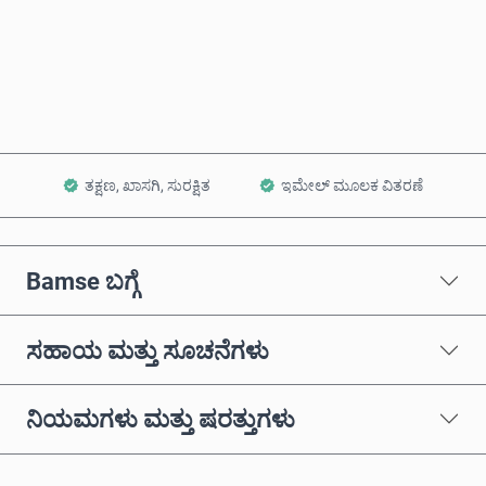
ಈಗಲೇ ಖರೀದಿಸಿ
ಕಾರ್ಟ್‌ಗೆ ಸೇರಿಸಿ
ತಕ್ಷಣ, ಖಾಸಗಿ, ಸುರಕ್ಷಿತ
ಇಮೇಲ್ ಮೂಲಕ ವಿತರಣೆ
Bamse ಬಗ್ಗೆ
ಸಹಾಯ ಮತ್ತು ಸೂಚನೆಗಳು
ನಿಯಮಗಳು ಮತ್ತು ಷರತ್ತುಗಳು