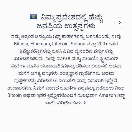
ನಿಮ್ಮ ಪ್ರದೇಶದಲ್ಲಿ ಹೆಚ್ಚು
ಜನಪ್ರಿಯ ಉತ್ಪನ್ನಗಳು
ನಮ್ಮ ಅತ್ಯಂತ ಜನಪ್ರಿಯ ಗಿಫ್ಟ್ ಕಾರ್ಡ್‌ಗಳನ್ನು ಬಳಸಿಕೊಂಡು, ನೀವು
Bitcoin, Ethereum, Litecoin, Solana ಮತ್ತು 200+ ಇತರ
ಕ್ರಿಪ್ಟೋಕರೆನ್ಸಿಗಳನ್ನು ಬಳಸಿ ವಿವಿಧ ದೈನಂದಿನ ವಸ್ತುಗಳನ್ನು
ಖರೀದಿಸಬಹುದು. ನೀವು ಸಂಗೀತ ಮತ್ತು ವೀಡಿಯೊ ಸ್ಟ್ರೀಮಿಂಗ್
ಸೇವೆಗಳ ಮಾಸಿಕ ಚಂದಾದಾರಿಕೆಗಳನ್ನು ಭರಿಸಲು ಬಯಸಲಿ ಅಥವಾ
ಮನೆಗೆ ಅಗತ್ಯ ವಸ್ತುಗಳು, ತಂತ್ರಜ್ಞಾನ ಗ್ಯಾಜೆಟ್‌ಗಳು ಅಥವಾ
ಪುಸ್ತಕಗಳನ್ನು ಖರೀದಿಸಲು ಬಯಸಲಿ, ನಾವು ನಿಮಗಾಗಿ ಇದ್ದೇವೆ.
ಉದಾಹರಣೆಗೆ, ನಿಮಗೆ ಬೇಕಾದ ಬಹುತೇಕ ಎಲ್ಲವನ್ನೂ ಪಡೆಯಲು ನೀವು
Bitcoin ಅಥವಾ ಇತರ ಕ್ರಿಪ್ಟೋಗಳೊಂದಿಗೆ ಸುಲಭವಾಗಿ Amazon ಗಿಫ್ಟ್
ಕಾರ್ಡ್ ಖರೀದಿಸಬಹುದು!