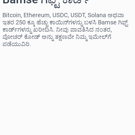
Bitcoin, Ethereum, USDC, USDT, Solana ಅಥವಾ
ಇತರ 250 ಕ್ಕೂ ಹೆಚ್ಚು ಕಾಯಿನ್‌ಗಳನ್ನು ಬಳಸಿ Bamse ಗಿಫ್ಟ್
ಕಾರ್ಡ್‌ಗಳನ್ನು ಖರೀದಿಸಿ. ನೀವು ಪಾವತಿಸಿದ ನಂತರ,
ವೋಚರ್ ಕೋಡ್ ಅನ್ನು ತಕ್ಷಣವೇ ನಿಮ್ಮ ಇಮೇಲ್‌ಗೆ
ಪಡೆಯುವಿರಿ.
ಪ್ರದೇಶವನ್ನು ಆಯ್ಕೆಮಾಡಿ
ಮೊತ್ತವನ್ನು ಆಯ್ಕೆಮಾಡಿ
ಅಂದಾಜು ಬೆಲೆ