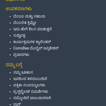
ಉಪಕರಣಗಳು
ಬೆಂಬಲ ಮತ್ತು ಸಹಾಯ
ಬೆಂಬಲಿತ ಕ್ರಿಪ್ಟೋ
ಇದು ಹೇಗೆ ಕೆಲಸ ಮಾಡುತ್ತದೆ
ಸುದ್ದಿಪತ್ರ
ಕಾರ್ಯಕ್ರಮಗಳ ಕ್ಯಾಲೆಂಡರ್
CoinsBee ಮೊಬೈಲ್ ಅಪ್ಲಿಕೇಶನ್
ಪ್ರಚಾರಗಳು
ನಮ್ಮ ಬಗ್ಗೆ
ನಮ್ಮ ಇತಿಹಾಸ
ಇವರಿಂದ ತಿಳಿದುಬಂದಿದೆ
ಪತ್ರಿಕಾ ಸಂಪನ್ಮೂಲಗಳು
ಟ್ರಸ್ಟ್‌ಪೈಲಟ್ ವಿಮರ್ಶೆಗಳು
ನಮ್ಮೊಂದಿಗೆ ಪಾಲುದಾರರಾಗಿ
ಬ್ಲಾಗ್