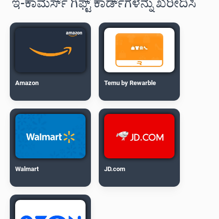
ಇ-ಕಾಮರ್ಸ್ ಗಿಫ್ಟ್ ಕಾರ್ಡ್‌ಗಳನ್ನು ಖರೀದಿಸಿ
Amazon
Temu by Rewarble
Walmart
JD.com