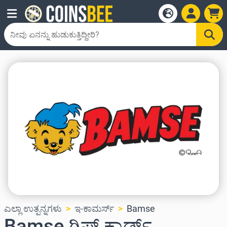
ಎಲ್ಲಾ ಉತ್ಪನ್ನಗಳು
ಇ-ಕಾಮರ್ಸ್
Bamse
Bamse ಗಿಫ್ಟ್ ಕಾರ್ಡ್