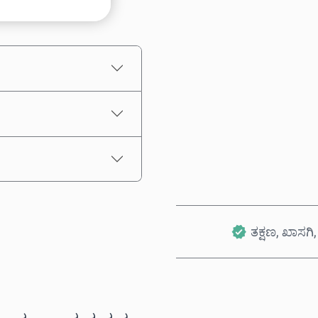
ಅಂದಾಜು ಬೆಲೆ
ತಕ್ಷಣ, ಖಾಸಗಿ, 