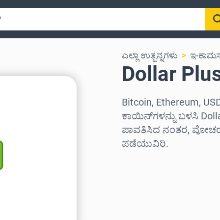
ಎಲ್ಲಾ ಉತ್ಪನ್ನಗಳು
ಇ-ಕಾಮರ್
Dollar Plus 
Bitcoin, Ethereum, USD
ಕಾಯಿನ್‌ಗಳನ್ನು ಬಳಸಿ Dollar
ಪಾವತಿಸಿದ ನಂತರ, ವೋಚರ್ 
ಪಡೆಯುವಿರಿ.
ಪ್ರದೇಶವನ್ನು ಆಯ್ಕೆಮಾಡಿ
ಮೊತ್ತವನ್ನು ಆಯ್ಕೆಮಾಡಿ