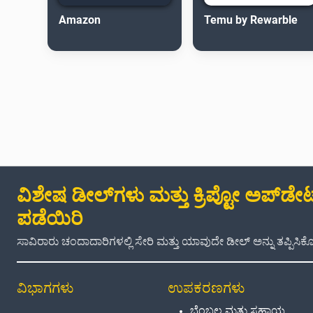
Amazon
Temu by Rewarble
ವಿಶೇಷ ಡೀಲ್‌ಗಳು ಮತ್ತು ಕ್ರಿಪ್ಟೋ ಅಪ್‌ಡೇಟ್
ಪಡೆಯಿರಿ
ಸಾವಿರಾರು ಚಂದಾದಾರಿಗಳಲ್ಲಿ ಸೇರಿ ಮತ್ತು ಯಾವುದೇ ಡೀಲ್ ಅನ್ನು ತಪ್ಪಿಸಿಕೊಳ
ವಿಭಾಗಗಳು
ಉಪಕರಣಗಳು
ಬೆಂಬಲ ಮತ್ತು ಸಹಾಯ