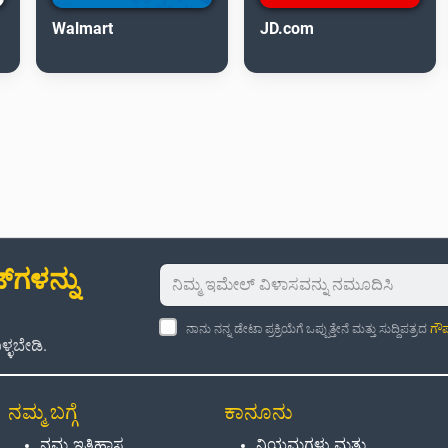
Walmart
JD.com
‌ಗಳನ್ನು
ನಾನು ನನ್ನ ಡೇಟಾ ಪ್ರಕ್ರಿಯೆಗೆ ಒಪ್ಪುತ್ತೇನೆ ಮತ್ತು ಸುದ್ದಿಪತ್ರದ
ಗೌಪ
್ಳಬೇಡಿ.
ನಮ್ಮ ಬಗ್ಗೆ
ಕಾನೂನು
ನಮ್ಮ ಇತಿಹಾಸ
ನಿಯಮಗಳು ಮತ್ತು