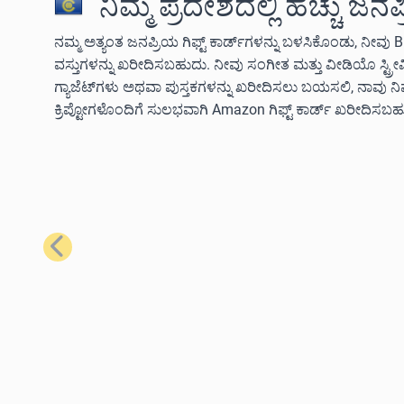
ನಿಮ್ಮ ಪ್ರದೇಶದಲ್ಲಿ ಹೆಚ್ಚು ಜನ
ನಮ್ಮ ಅತ್ಯಂತ ಜನಪ್ರಿಯ ಗಿಫ್ಟ್ ಕಾರ್ಡ್‌ಗಳನ್ನು ಬಳಸಿಕೊಂಡು, ನೀವು B
ವಸ್ತುಗಳನ್ನು ಖರೀದಿಸಬಹುದು. ನೀವು ಸಂಗೀತ ಮತ್ತು ವೀಡಿಯೊ ಸ್ಟ್ರ
ಗ್ಯಾಜೆಟ್‌ಗಳು ಅಥವಾ ಪುಸ್ತಕಗಳನ್ನು ಖರೀದಿಸಲು ಬಯಸಲಿ, ನಾವು 
ಕ್ರಿಪ್ಟೋಗಳೊಂದಿಗೆ ಸುಲಭವಾಗಿ Amazon ಗಿಫ್ಟ್ ಕಾರ್ಡ್ ಖರೀದಿಸಬಹ
ಹಿಂದಿನದು