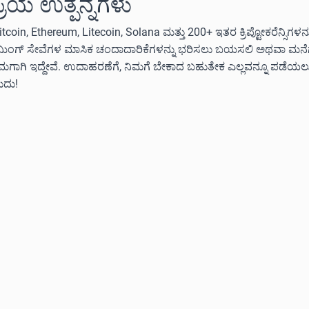
ಪ್ರಿಯ ಉತ್ಪನ್ನಗಳು
itcoin, Ethereum, Litecoin, Solana ಮತ್ತು 200+ ಇತರ ಕ್ರಿಪ್ಟೋಕರೆನ್ಸಿಗಳ
ೀಮಿಂಗ್ ಸೇವೆಗಳ ಮಾಸಿಕ ಚಂದಾದಾರಿಕೆಗಳನ್ನು ಭರಿಸಲು ಬಯಸಲಿ ಅಥವಾ ಮನೆಗೆ ಅ
ನಿಮಗಾಗಿ ಇದ್ದೇವೆ. ಉದಾಹರಣೆಗೆ, ನಿಮಗೆ ಬೇಕಾದ ಬಹುತೇಕ ಎಲ್ಲವನ್ನೂ ಪಡೆಯ
ುದು!