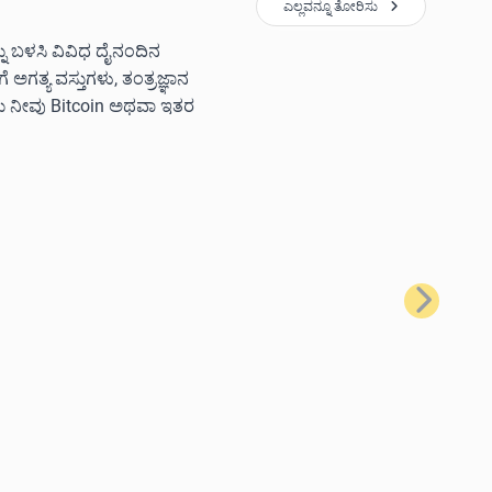
ಎಲ್ಲವನ್ನೂ ತೋರಿಸು
ನ್ನು ಬಳಸಿ ವಿವಿಧ ದೈನಂದಿನ
ಗತ್ಯ ವಸ್ತುಗಳು, ತಂತ್ರಜ್ಞಾನ
ಲು ನೀವು Bitcoin ಅಥವಾ ಇತರ
ಮುಂದಿನದು