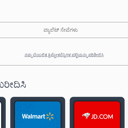
ವ್ಯಾಲೆಟ್ ಸೇವೆಗಳು
ನಮ್ಮ ಬೆಂಬಲಿತ ಕ್ರಿಪ್ಟೋಕರೆನ್ಸಿಗಳ ಪಟ್ಟಿಯನ್ನು ಪರಿಶೀಲಿಸಿ
 ಖರೀದಿಸಿ