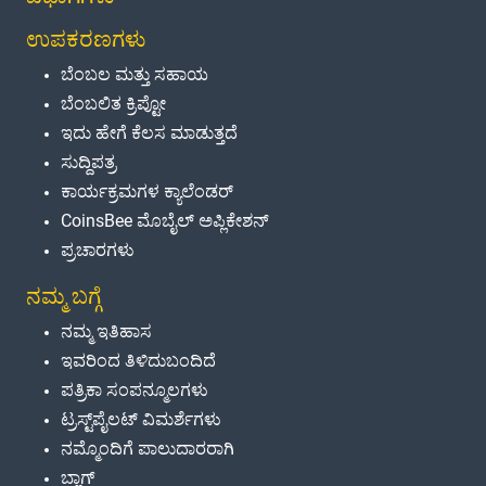
ಉಪಕರಣಗಳು
ಬೆಂಬಲ ಮತ್ತು ಸಹಾಯ
ಬೆಂಬಲಿತ ಕ್ರಿಪ್ಟೋ
ಇದು ಹೇಗೆ ಕೆಲಸ ಮಾಡುತ್ತದೆ
ಸುದ್ದಿಪತ್ರ
ಕಾರ್ಯಕ್ರಮಗಳ ಕ್ಯಾಲೆಂಡರ್
CoinsBee ಮೊಬೈಲ್ ಅಪ್ಲಿಕೇಶನ್
ಪ್ರಚಾರಗಳು
ನಮ್ಮ ಬಗ್ಗೆ
ನಮ್ಮ ಇತಿಹಾಸ
ಇವರಿಂದ ತಿಳಿದುಬಂದಿದೆ
ಪತ್ರಿಕಾ ಸಂಪನ್ಮೂಲಗಳು
ಟ್ರಸ್ಟ್‌ಪೈಲಟ್ ವಿಮರ್ಶೆಗಳು
ನಮ್ಮೊಂದಿಗೆ ಪಾಲುದಾರರಾಗಿ
ಬ್ಲಾಗ್