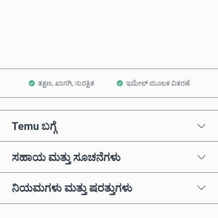
ಈಗಲೇ ಖರೀದಿಸಿ
ಕಾರ್ಟ್‌ಗೆ ಸೇರಿಸಿ
ತಕ್ಷಣ, ಖಾಸಗಿ, ಸುರಕ್ಷಿತ
ಇಮೇಲ್ ಮೂಲಕ ವಿತರಣೆ
Temu ಬಗ್ಗೆ
ಸಹಾಯ ಮತ್ತು ಸೂಚನೆಗಳು
ನಿಯಮಗಳು ಮತ್ತು ಷರತ್ತುಗಳು