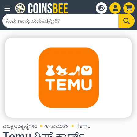
ಎಲ್ಲಾ ಉತ್ಪನ್ನಗಳು
ಇ-ಕಾಮರ್ಸ್
Temu
Temu ಗಿಫ್ಟ್ ಕಾರ್ಡ್