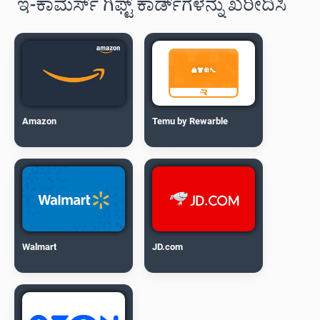
ಇ-ಕಾಮರ್ಸ್ ಗಿಫ್ಟ್ ಕಾರ್ಡ್‌ಗಳನ್ನು ಖರೀದಿಸಿ
Amazon
Temu by Rewarble
Walmart
JD.com