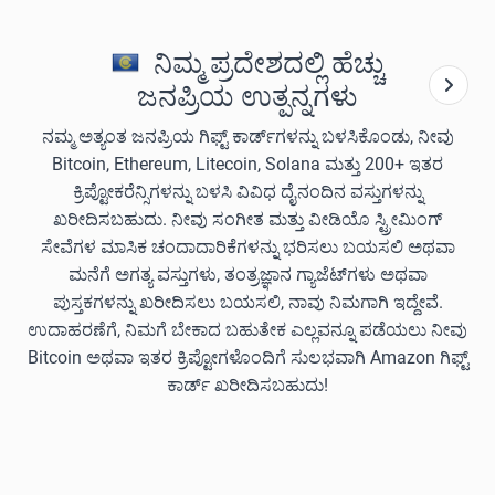
ನಿಮ್ಮ ಪ್ರದೇಶದಲ್ಲಿ ಹೆಚ್ಚು
ಜನಪ್ರಿಯ ಉತ್ಪನ್ನಗಳು
ನಮ್ಮ ಅತ್ಯಂತ ಜನಪ್ರಿಯ ಗಿಫ್ಟ್ ಕಾರ್ಡ್‌ಗಳನ್ನು ಬಳಸಿಕೊಂಡು, ನೀವು
Bitcoin, Ethereum, Litecoin, Solana ಮತ್ತು 200+ ಇತರ
ಕ್ರಿಪ್ಟೋಕರೆನ್ಸಿಗಳನ್ನು ಬಳಸಿ ವಿವಿಧ ದೈನಂದಿನ ವಸ್ತುಗಳನ್ನು
ಖರೀದಿಸಬಹುದು. ನೀವು ಸಂಗೀತ ಮತ್ತು ವೀಡಿಯೊ ಸ್ಟ್ರೀಮಿಂಗ್
ಸೇವೆಗಳ ಮಾಸಿಕ ಚಂದಾದಾರಿಕೆಗಳನ್ನು ಭರಿಸಲು ಬಯಸಲಿ ಅಥವಾ
ಮನೆಗೆ ಅಗತ್ಯ ವಸ್ತುಗಳು, ತಂತ್ರಜ್ಞಾನ ಗ್ಯಾಜೆಟ್‌ಗಳು ಅಥವಾ
ಪುಸ್ತಕಗಳನ್ನು ಖರೀದಿಸಲು ಬಯಸಲಿ, ನಾವು ನಿಮಗಾಗಿ ಇದ್ದೇವೆ.
ಉದಾಹರಣೆಗೆ, ನಿಮಗೆ ಬೇಕಾದ ಬಹುತೇಕ ಎಲ್ಲವನ್ನೂ ಪಡೆಯಲು ನೀವು
Bitcoin ಅಥವಾ ಇತರ ಕ್ರಿಪ್ಟೋಗಳೊಂದಿಗೆ ಸುಲಭವಾಗಿ Amazon ಗಿಫ್ಟ್
ಕಾರ್ಡ್ ಖರೀದಿಸಬಹುದು!