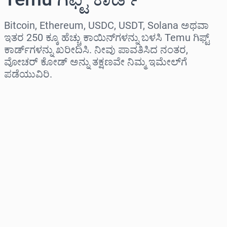
Bitcoin, Ethereum, USDC, USDT, Solana ಅಥವಾ
ಇತರ 250 ಕ್ಕೂ ಹೆಚ್ಚು ಕಾಯಿನ್‌ಗಳನ್ನು ಬಳಸಿ Temu ಗಿಫ್ಟ್
ಕಾರ್ಡ್‌ಗಳನ್ನು ಖರೀದಿಸಿ. ನೀವು ಪಾವತಿಸಿದ ನಂತರ,
ವೋಚರ್ ಕೋಡ್ ಅನ್ನು ತಕ್ಷಣವೇ ನಿಮ್ಮ ಇಮೇಲ್‌ಗೆ
ಪಡೆಯುವಿರಿ.
ಪ್ರದೇಶವನ್ನು ಆಯ್ಕೆಮಾಡಿ
ಮೊತ್ತವನ್ನು ಆಯ್ಕೆಮಾಡಿ
ಅಂದಾಜು ಬೆಲೆ