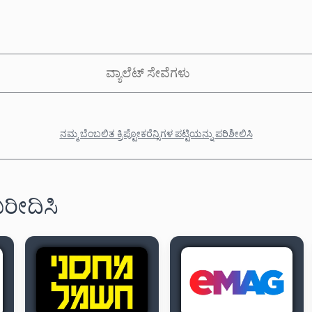
ವ್ಯಾಲೆಟ್ ಸೇವೆಗಳು
ನಮ್ಮ ಬೆಂಬಲಿತ ಕ್ರಿಪ್ಟೋಕರೆನ್ಸಿಗಳ ಪಟ್ಟಿಯನ್ನು ಪರಿಶೀಲಿಸಿ
 ಖರೀದಿಸಿ