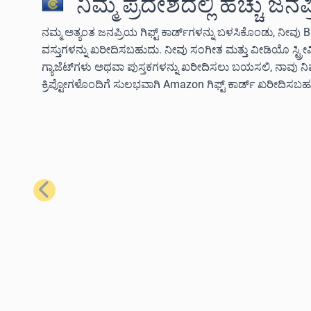
ನಿಮ್ಮ ಪ್ರದೇಶದಲ್ಲಿ ಹೆಚ್ಚು ಜನ
ನಮ್ಮ ಅತ್ಯಂತ ಜನಪ್ರಿಯ ಗಿಫ್ಟ್ ಕಾರ್ಡ್‌ಗಳನ್ನು ಬಳಸಿಕೊಂಡು, ನೀವು B
ವಸ್ತುಗಳನ್ನು ಖರೀದಿಸಬಹುದು. ನೀವು ಸಂಗೀತ ಮತ್ತು ವೀಡಿಯೊ ಸ್ಟ್ರ
ಗ್ಯಾಜೆಟ್‌ಗಳು ಅಥವಾ ಪುಸ್ತಕಗಳನ್ನು ಖರೀದಿಸಲು ಬಯಸಲಿ, ನಾವು 
ಕ್ರಿಪ್ಟೋಗಳೊಂದಿಗೆ ಸುಲಭವಾಗಿ Amazon ಗಿಫ್ಟ್ ಕಾರ್ಡ್ ಖರೀದಿಸಬಹ
ಹಿಂದಿನದು