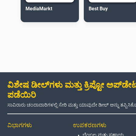
MediaMarkt
Best Buy
ವಿಶೇಷ ಡೀಲ್‌ಗಳು ಮತ್ತು ಕ್ರಿಪ್ಟೋ ಅಪ್‌ಡೇಟ್
ಪಡೆಯಿರಿ
ಸಾವಿರಾರು ಚಂದಾದಾರಿಗಳಲ್ಲಿ ಸೇರಿ ಮತ್ತು ಯಾವುದೇ ಡೀಲ್ ಅನ್ನು ತಪ್ಪಿಸಿಕೊಳ
ವಿಭಾಗಗಳು
ಉಪಕರಣಗಳು
ಬೆಂಬಲ ಮತ್ತು ಸಹಾಯ