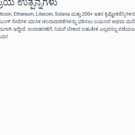
ಪ್ರಿಯ ಉತ್ಪನ್ನಗಳು
itcoin, Ethereum, Litecoin, Solana ಮತ್ತು 200+ ಇತರ ಕ್ರಿಪ್ಟೋಕರೆನ್ಸಿಗಳ
ೀಮಿಂಗ್ ಸೇವೆಗಳ ಮಾಸಿಕ ಚಂದಾದಾರಿಕೆಗಳನ್ನು ಭರಿಸಲು ಬಯಸಲಿ ಅಥವಾ ಮನೆಗೆ ಅ
ನಿಮಗಾಗಿ ಇದ್ದೇವೆ. ಉದಾಹರಣೆಗೆ, ನಿಮಗೆ ಬೇಕಾದ ಬಹುತೇಕ ಎಲ್ಲವನ್ನೂ ಪಡೆಯ
ುದು!