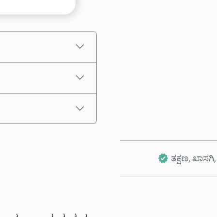
ಅಂದಾಜು ಬೆಲೆ
ತಕ್ಷಣ, ಖಾಸಗಿ, 