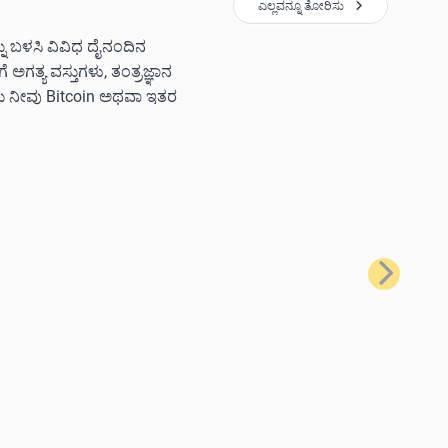
ಎಲ್ಲವನ್ನೂ ತೋರಿಸು
ನ್ನು ಬಳಸಿ ವಿವಿಧ ದೈನಂದಿನ
ಗತ್ಯ ವಸ್ತುಗಳು, ತಂತ್ರಜ್ಞಾನ
ಲು ನೀವು Bitcoin ಅಥವಾ ಇತರ
ಮುಂದಿನದು