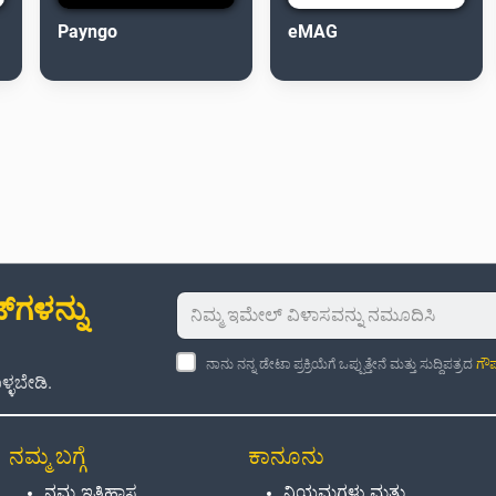
Payngo
eMAG
‌ಗಳನ್ನು
ನಾನು ನನ್ನ ಡೇಟಾ ಪ್ರಕ್ರಿಯೆಗೆ ಒಪ್ಪುತ್ತೇನೆ ಮತ್ತು ಸುದ್ದಿಪತ್ರದ
ಗೌಪ
್ಳಬೇಡಿ.
ನಮ್ಮ ಬಗ್ಗೆ
ಕಾನೂನು
ನಮ್ಮ ಇತಿಹಾಸ
ನಿಯಮಗಳು ಮತ್ತು