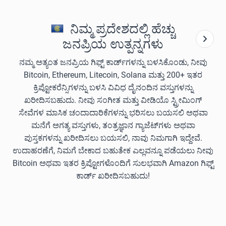
ನಿಮ್ಮ ಪ್ರದೇಶದಲ್ಲಿ ಹೆಚ್ಚು
ಜನಪ್ರಿಯ ಉತ್ಪನ್ನಗಳು
ನಮ್ಮ ಅತ್ಯಂತ ಜನಪ್ರಿಯ ಗಿಫ್ಟ್ ಕಾರ್ಡ್‌ಗಳನ್ನು ಬಳಸಿಕೊಂಡು, ನೀವು
Bitcoin, Ethereum, Litecoin, Solana ಮತ್ತು 200+ ಇತರ
ಕ್ರಿಪ್ಟೋಕರೆನ್ಸಿಗಳನ್ನು ಬಳಸಿ ವಿವಿಧ ದೈನಂದಿನ ವಸ್ತುಗಳನ್ನು
ಖರೀದಿಸಬಹುದು. ನೀವು ಸಂಗೀತ ಮತ್ತು ವೀಡಿಯೊ ಸ್ಟ್ರೀಮಿಂಗ್
ಸೇವೆಗಳ ಮಾಸಿಕ ಚಂದಾದಾರಿಕೆಗಳನ್ನು ಭರಿಸಲು ಬಯಸಲಿ ಅಥವಾ
ಮನೆಗೆ ಅಗತ್ಯ ವಸ್ತುಗಳು, ತಂತ್ರಜ್ಞಾನ ಗ್ಯಾಜೆಟ್‌ಗಳು ಅಥವಾ
ಪುಸ್ತಕಗಳನ್ನು ಖರೀದಿಸಲು ಬಯಸಲಿ, ನಾವು ನಿಮಗಾಗಿ ಇದ್ದೇವೆ.
ಉದಾಹರಣೆಗೆ, ನಿಮಗೆ ಬೇಕಾದ ಬಹುತೇಕ ಎಲ್ಲವನ್ನೂ ಪಡೆಯಲು ನೀವು
Bitcoin ಅಥವಾ ಇತರ ಕ್ರಿಪ್ಟೋಗಳೊಂದಿಗೆ ಸುಲಭವಾಗಿ Amazon ಗಿಫ್ಟ್
ಕಾರ್ಡ್ ಖರೀದಿಸಬಹುದು!