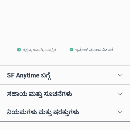
ಈಗಲೇ ಖರೀದಿಸಿ
ಕಾರ್ಟ್‌ಗೆ ಸೇರಿಸಿ
ತಕ್ಷಣ, ಖಾಸಗಿ, ಸುರಕ್ಷಿತ
ಇಮೇಲ್ ಮೂಲಕ ವಿತರಣೆ
SF Anytime ಬಗ್ಗೆ
ಸಹಾಯ ಮತ್ತು ಸೂಚನೆಗಳು
ನಿಯಮಗಳು ಮತ್ತು ಷರತ್ತುಗಳು