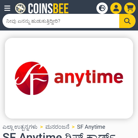
ಎಲ್ಲಾ ಉತ್ಪನ್ನಗಳು
ಮನರಂಜನೆ
SF Anytime
SF Anytime ಗಿಫ್ಟ್ ಕಾರ್ಡ್