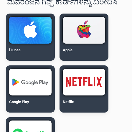
ಮನರಂಜನೆ ಗಿಫ್ಟ್ ಕಾರ್ಡ್‌ಗಳನ್ನು ಖರೀದಿಸಿ
iTunes
Apple
Google Play
Netflix