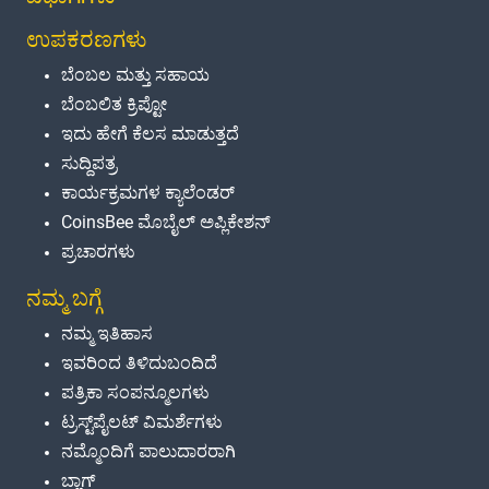
ಉಪಕರಣಗಳು
ಬೆಂಬಲ ಮತ್ತು ಸಹಾಯ
ಬೆಂಬಲಿತ ಕ್ರಿಪ್ಟೋ
ಇದು ಹೇಗೆ ಕೆಲಸ ಮಾಡುತ್ತದೆ
ಸುದ್ದಿಪತ್ರ
ಕಾರ್ಯಕ್ರಮಗಳ ಕ್ಯಾಲೆಂಡರ್
CoinsBee ಮೊಬೈಲ್ ಅಪ್ಲಿಕೇಶನ್
ಪ್ರಚಾರಗಳು
ನಮ್ಮ ಬಗ್ಗೆ
ನಮ್ಮ ಇತಿಹಾಸ
ಇವರಿಂದ ತಿಳಿದುಬಂದಿದೆ
ಪತ್ರಿಕಾ ಸಂಪನ್ಮೂಲಗಳು
ಟ್ರಸ್ಟ್‌ಪೈಲಟ್ ವಿಮರ್ಶೆಗಳು
ನಮ್ಮೊಂದಿಗೆ ಪಾಲುದಾರರಾಗಿ
ಬ್ಲಾಗ್