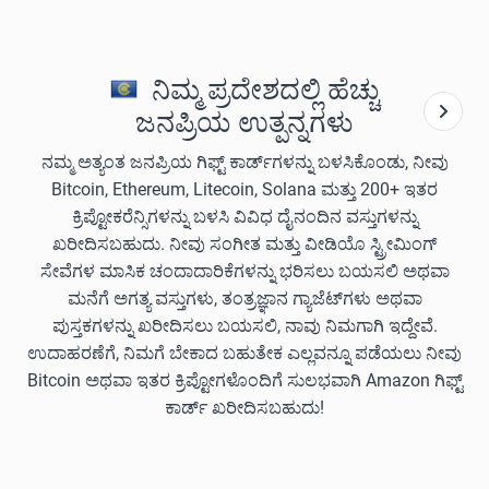
ನಿಮ್ಮ ಪ್ರದೇಶದಲ್ಲಿ ಹೆಚ್ಚು
ಜನಪ್ರಿಯ ಉತ್ಪನ್ನಗಳು
ನಮ್ಮ ಅತ್ಯಂತ ಜನಪ್ರಿಯ ಗಿಫ್ಟ್ ಕಾರ್ಡ್‌ಗಳನ್ನು ಬಳಸಿಕೊಂಡು, ನೀವು
Bitcoin, Ethereum, Litecoin, Solana ಮತ್ತು 200+ ಇತರ
ಕ್ರಿಪ್ಟೋಕರೆನ್ಸಿಗಳನ್ನು ಬಳಸಿ ವಿವಿಧ ದೈನಂದಿನ ವಸ್ತುಗಳನ್ನು
ಖರೀದಿಸಬಹುದು. ನೀವು ಸಂಗೀತ ಮತ್ತು ವೀಡಿಯೊ ಸ್ಟ್ರೀಮಿಂಗ್
ಸೇವೆಗಳ ಮಾಸಿಕ ಚಂದಾದಾರಿಕೆಗಳನ್ನು ಭರಿಸಲು ಬಯಸಲಿ ಅಥವಾ
ಮನೆಗೆ ಅಗತ್ಯ ವಸ್ತುಗಳು, ತಂತ್ರಜ್ಞಾನ ಗ್ಯಾಜೆಟ್‌ಗಳು ಅಥವಾ
ಪುಸ್ತಕಗಳನ್ನು ಖರೀದಿಸಲು ಬಯಸಲಿ, ನಾವು ನಿಮಗಾಗಿ ಇದ್ದೇವೆ.
ಉದಾಹರಣೆಗೆ, ನಿಮಗೆ ಬೇಕಾದ ಬಹುತೇಕ ಎಲ್ಲವನ್ನೂ ಪಡೆಯಲು ನೀವು
Bitcoin ಅಥವಾ ಇತರ ಕ್ರಿಪ್ಟೋಗಳೊಂದಿಗೆ ಸುಲಭವಾಗಿ Amazon ಗಿಫ್ಟ್
ಕಾರ್ಡ್ ಖರೀದಿಸಬಹುದು!