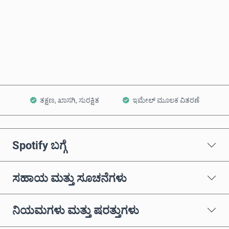
ಈಗಲೇ ಖರೀದಿಸಿ
ಕಾರ್ಟ್‌ಗೆ ಸೇರಿಸಿ
ತಕ್ಷಣ, ಖಾಸಗಿ, ಸುರಕ್ಷಿತ
ಇಮೇಲ್ ಮೂಲಕ ವಿತರಣೆ
Spotify ಬಗ್ಗೆ
ಸಹಾಯ ಮತ್ತು ಸೂಚನೆಗಳು
ನಿಯಮಗಳು ಮತ್ತು ಷರತ್ತುಗಳು