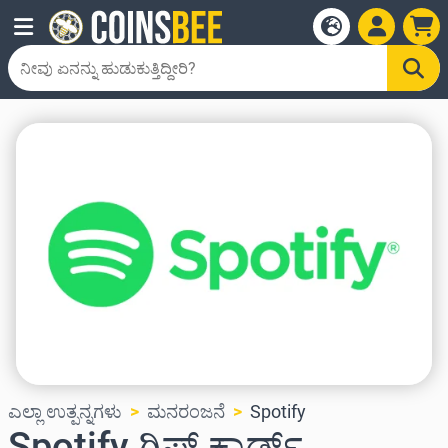
ಎಲ್ಲಾ ಉತ್ಪನ್ನಗಳು
ಮನರಂಜನೆ
Spotify
Spotify ಗಿಫ್ಟ್ ಕಾರ್ಡ್