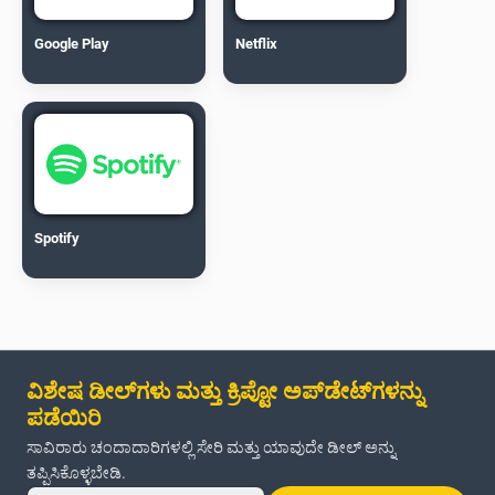
Google Play
Netflix
Spotify
ವಿಶೇಷ ಡೀಲ್‌ಗಳು ಮತ್ತು ಕ್ರಿಪ್ಟೋ ಅಪ್‌ಡೇಟ್‌ಗಳನ್ನು
ಪಡೆಯಿರಿ
ಸಾವಿರಾರು ಚಂದಾದಾರಿಗಳಲ್ಲಿ ಸೇರಿ ಮತ್ತು ಯಾವುದೇ ಡೀಲ್ ಅನ್ನು
ತಪ್ಪಿಸಿಕೊಳ್ಳಬೇಡಿ.