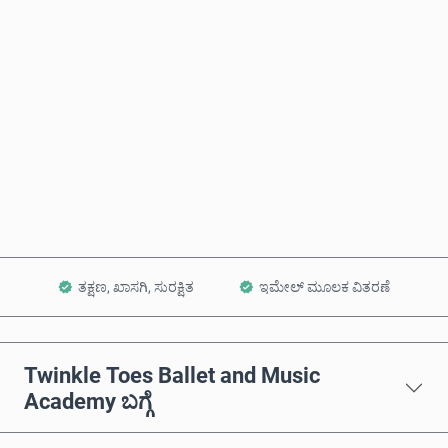
ಅಂದಾಜು ಬೆಲೆ
ಈಗಲೇ ಖರೀದಿಸಿ
ಕಾರ್ಟ್‌ಗೆ ಸೇರಿಸಿ
ತಕ್ಷಣ, ಖಾಸಗಿ, ಸುರಕ್ಷಿತ
ಇಮೇಲ್ ಮೂಲಕ ವಿತರಣೆ
Twinkle Toes Ballet and Music
Academy ಬಗ್ಗೆ