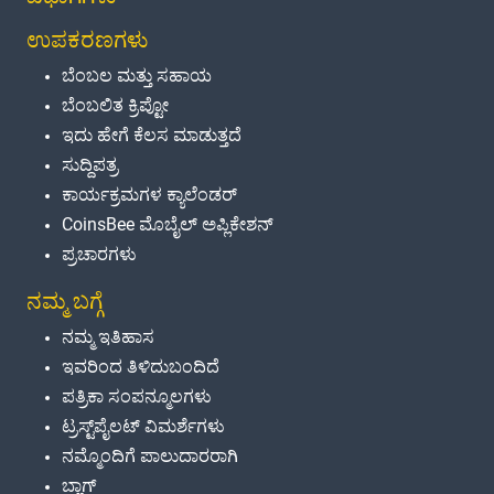
ಉಪಕರಣಗಳು
ಬೆಂಬಲ ಮತ್ತು ಸಹಾಯ
ಬೆಂಬಲಿತ ಕ್ರಿಪ್ಟೋ
ಇದು ಹೇಗೆ ಕೆಲಸ ಮಾಡುತ್ತದೆ
ಸುದ್ದಿಪತ್ರ
ಕಾರ್ಯಕ್ರಮಗಳ ಕ್ಯಾಲೆಂಡರ್
CoinsBee ಮೊಬೈಲ್ ಅಪ್ಲಿಕೇಶನ್
ಪ್ರಚಾರಗಳು
ನಮ್ಮ ಬಗ್ಗೆ
ನಮ್ಮ ಇತಿಹಾಸ
ಇವರಿಂದ ತಿಳಿದುಬಂದಿದೆ
ಪತ್ರಿಕಾ ಸಂಪನ್ಮೂಲಗಳು
ಟ್ರಸ್ಟ್‌ಪೈಲಟ್ ವಿಮರ್ಶೆಗಳು
ನಮ್ಮೊಂದಿಗೆ ಪಾಲುದಾರರಾಗಿ
ಬ್ಲಾಗ್