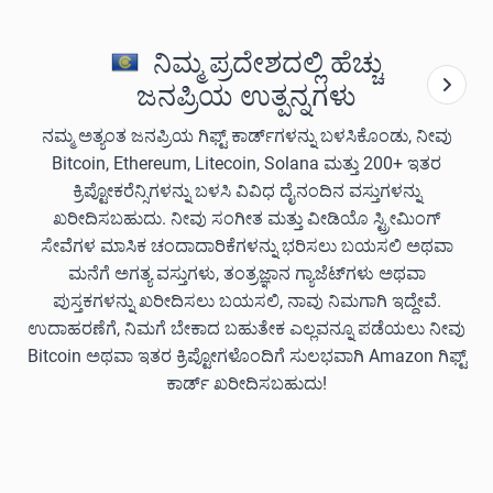
ನಿಮ್ಮ ಪ್ರದೇಶದಲ್ಲಿ ಹೆಚ್ಚು
ಜನಪ್ರಿಯ ಉತ್ಪನ್ನಗಳು
ನಮ್ಮ ಅತ್ಯಂತ ಜನಪ್ರಿಯ ಗಿಫ್ಟ್ ಕಾರ್ಡ್‌ಗಳನ್ನು ಬಳಸಿಕೊಂಡು, ನೀವು
Bitcoin, Ethereum, Litecoin, Solana ಮತ್ತು 200+ ಇತರ
ಕ್ರಿಪ್ಟೋಕರೆನ್ಸಿಗಳನ್ನು ಬಳಸಿ ವಿವಿಧ ದೈನಂದಿನ ವಸ್ತುಗಳನ್ನು
ಖರೀದಿಸಬಹುದು. ನೀವು ಸಂಗೀತ ಮತ್ತು ವೀಡಿಯೊ ಸ್ಟ್ರೀಮಿಂಗ್
ಸೇವೆಗಳ ಮಾಸಿಕ ಚಂದಾದಾರಿಕೆಗಳನ್ನು ಭರಿಸಲು ಬಯಸಲಿ ಅಥವಾ
ಮನೆಗೆ ಅಗತ್ಯ ವಸ್ತುಗಳು, ತಂತ್ರಜ್ಞಾನ ಗ್ಯಾಜೆಟ್‌ಗಳು ಅಥವಾ
ಪುಸ್ತಕಗಳನ್ನು ಖರೀದಿಸಲು ಬಯಸಲಿ, ನಾವು ನಿಮಗಾಗಿ ಇದ್ದೇವೆ.
ಉದಾಹರಣೆಗೆ, ನಿಮಗೆ ಬೇಕಾದ ಬಹುತೇಕ ಎಲ್ಲವನ್ನೂ ಪಡೆಯಲು ನೀವು
Bitcoin ಅಥವಾ ಇತರ ಕ್ರಿಪ್ಟೋಗಳೊಂದಿಗೆ ಸುಲಭವಾಗಿ Amazon ಗಿಫ್ಟ್
ಕಾರ್ಡ್ ಖರೀದಿಸಬಹುದು!