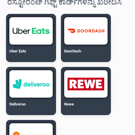
ರೆಸ್ಟೋರೆಂಟ್ ಗಿಫ್ಟ್ ಕಾರ್ಡ್‌ಗಳನ್ನು ಖರೀದಿಸಿ
Uber Eats
DoorDash
Deliveroo
Rewe