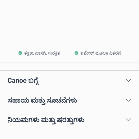
ಈಗಲೇ ಖರೀದಿಸಿ
ಕಾರ್ಟ್‌ಗೆ ಸೇರಿಸಿ
ತಕ್ಷಣ, ಖಾಸಗಿ, ಸುರಕ್ಷಿತ
ಇಮೇಲ್ ಮೂಲಕ ವಿತರಣೆ
Canoe ಬಗ್ಗೆ
ಸಹಾಯ ಮತ್ತು ಸೂಚನೆಗಳು
ನಿಯಮಗಳು ಮತ್ತು ಷರತ್ತುಗಳು