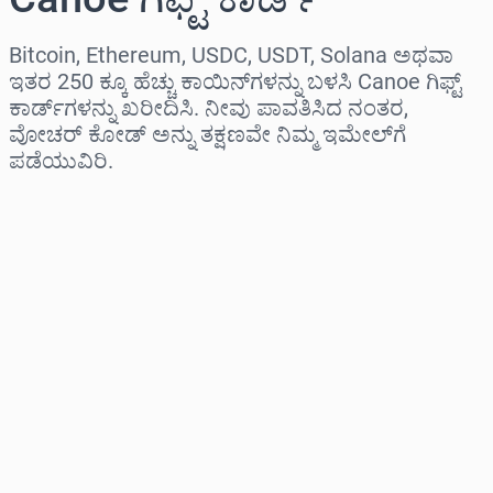
Bitcoin, Ethereum, USDC, USDT, Solana ಅಥವಾ
ಇತರ 250 ಕ್ಕೂ ಹೆಚ್ಚು ಕಾಯಿನ್‌ಗಳನ್ನು ಬಳಸಿ Canoe ಗಿಫ್ಟ್
ಕಾರ್ಡ್‌ಗಳನ್ನು ಖರೀದಿಸಿ. ನೀವು ಪಾವತಿಸಿದ ನಂತರ,
ವೋಚರ್ ಕೋಡ್ ಅನ್ನು ತಕ್ಷಣವೇ ನಿಮ್ಮ ಇಮೇಲ್‌ಗೆ
ಪಡೆಯುವಿರಿ.
ಪ್ರದೇಶವನ್ನು ಆಯ್ಕೆಮಾಡಿ
ಮೊತ್ತವನ್ನು ಆಯ್ಕೆಮಾಡಿ
ಅಂದಾಜು ಬೆಲೆ