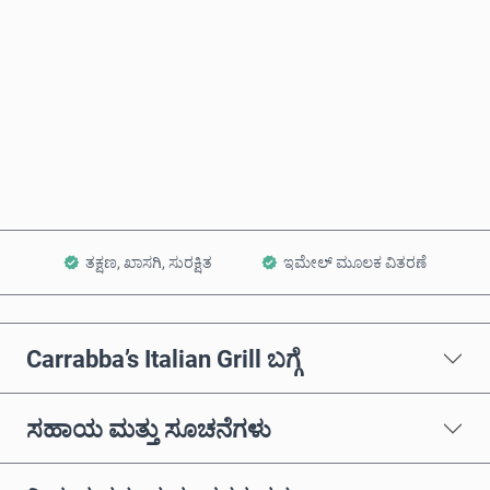
ಈಗಲೇ ಖರೀದಿಸಿ
ಕಾರ್ಟ್‌ಗೆ ಸೇರಿಸಿ
ತಕ್ಷಣ, ಖಾಸಗಿ, ಸುರಕ್ಷಿತ
ಇಮೇಲ್ ಮೂಲಕ ವಿತರಣೆ
Carrabba’s Italian Grill ಬಗ್ಗೆ
ಸಹಾಯ ಮತ್ತು ಸೂಚನೆಗಳು