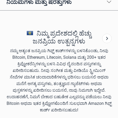
ನಿಯಮಗಳು ಮತ್ತು ಷರತ್ತುಗಳು
ನಿಮ್ಮ ಪ್ರದೇಶದಲ್ಲಿ ಹೆಚ್ಚು
ಜನಪ್ರಿಯ ಉತ್ಪನ್ನಗಳು
ನಮ್ಮ ಅತ್ಯಂತ ಜನಪ್ರಿಯ ಗಿಫ್ಟ್ ಕಾರ್ಡ್‌ಗಳನ್ನು ಬಳಸಿಕೊಂಡು, ನೀವು
Bitcoin, Ethereum, Litecoin, Solana ಮತ್ತು 200+ ಇತರ
ಕ್ರಿಪ್ಟೋಕರೆನ್ಸಿಗಳನ್ನು ಬಳಸಿ ವಿವಿಧ ದೈನಂದಿನ ವಸ್ತುಗಳನ್ನು
ಖರೀದಿಸಬಹುದು. ನೀವು ಸಂಗೀತ ಮತ್ತು ವೀಡಿಯೊ ಸ್ಟ್ರೀಮಿಂಗ್
ಸೇವೆಗಳ ಮಾಸಿಕ ಚಂದಾದಾರಿಕೆಗಳನ್ನು ಭರಿಸಲು ಬಯಸಲಿ ಅಥವಾ
ಮನೆಗೆ ಅಗತ್ಯ ವಸ್ತುಗಳು, ತಂತ್ರಜ್ಞಾನ ಗ್ಯಾಜೆಟ್‌ಗಳು ಅಥವಾ
ಪುಸ್ತಕಗಳನ್ನು ಖರೀದಿಸಲು ಬಯಸಲಿ, ನಾವು ನಿಮಗಾಗಿ ಇದ್ದೇವೆ.
ಉದಾಹರಣೆಗೆ, ನಿಮಗೆ ಬೇಕಾದ ಬಹುತೇಕ ಎಲ್ಲವನ್ನೂ ಪಡೆಯಲು ನೀವು
Bitcoin ಅಥವಾ ಇತರ ಕ್ರಿಪ್ಟೋಗಳೊಂದಿಗೆ ಸುಲಭವಾಗಿ Amazon ಗಿಫ್ಟ್
ಕಾರ್ಡ್ ಖರೀದಿಸಬಹುದು!