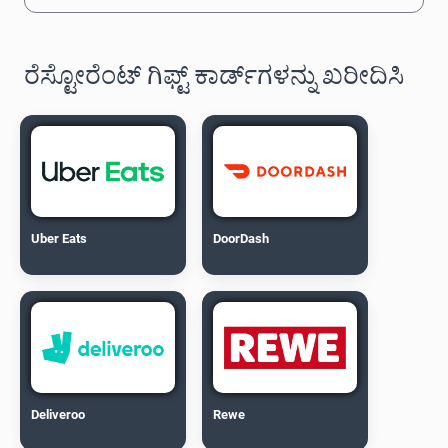
ರೆಸ್ಟೋರೆಂಟ್ ಗಿಫ್ಟ್ ಕಾರ್ಡ್‌ಗಳನ್ನು ಖರೀದಿಸಿ
Uber Eats
DoorDash
Deliveroo
Rewe