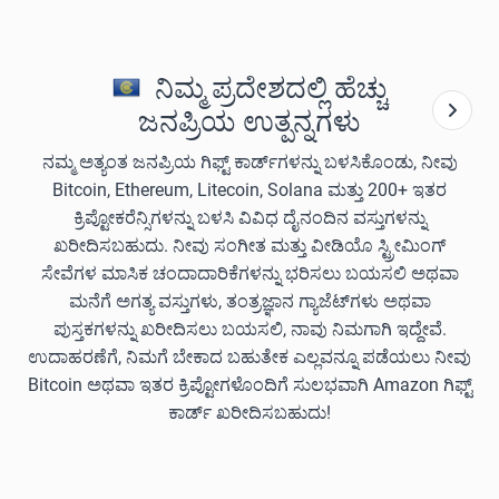
ನಿಮ್ಮ ಪ್ರದೇಶದಲ್ಲಿ ಹೆಚ್ಚು
ಜನಪ್ರಿಯ ಉತ್ಪನ್ನಗಳು
ನಮ್ಮ ಅತ್ಯಂತ ಜನಪ್ರಿಯ ಗಿಫ್ಟ್ ಕಾರ್ಡ್‌ಗಳನ್ನು ಬಳಸಿಕೊಂಡು, ನೀವು
Bitcoin, Ethereum, Litecoin, Solana ಮತ್ತು 200+ ಇತರ
ಕ್ರಿಪ್ಟೋಕರೆನ್ಸಿಗಳನ್ನು ಬಳಸಿ ವಿವಿಧ ದೈನಂದಿನ ವಸ್ತುಗಳನ್ನು
ಖರೀದಿಸಬಹುದು. ನೀವು ಸಂಗೀತ ಮತ್ತು ವೀಡಿಯೊ ಸ್ಟ್ರೀಮಿಂಗ್
ಸೇವೆಗಳ ಮಾಸಿಕ ಚಂದಾದಾರಿಕೆಗಳನ್ನು ಭರಿಸಲು ಬಯಸಲಿ ಅಥವಾ
ಮನೆಗೆ ಅಗತ್ಯ ವಸ್ತುಗಳು, ತಂತ್ರಜ್ಞಾನ ಗ್ಯಾಜೆಟ್‌ಗಳು ಅಥವಾ
ಪುಸ್ತಕಗಳನ್ನು ಖರೀದಿಸಲು ಬಯಸಲಿ, ನಾವು ನಿಮಗಾಗಿ ಇದ್ದೇವೆ.
ಉದಾಹರಣೆಗೆ, ನಿಮಗೆ ಬೇಕಾದ ಬಹುತೇಕ ಎಲ್ಲವನ್ನೂ ಪಡೆಯಲು ನೀವು
Bitcoin ಅಥವಾ ಇತರ ಕ್ರಿಪ್ಟೋಗಳೊಂದಿಗೆ ಸುಲಭವಾಗಿ Amazon ಗಿಫ್ಟ್
ಕಾರ್ಡ್ ಖರೀದಿಸಬಹುದು!