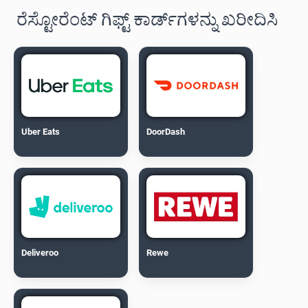
ರೆಸ್ಟೋರೆಂಟ್ ಗಿಫ್ಟ್ ಕಾರ್ಡ್‌ಗಳನ್ನು ಖರೀದಿಸಿ
Uber Eats
DoorDash
Deliveroo
Rewe