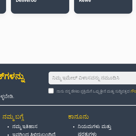
Deliveroo
Rewe
‌ಗಳನ್ನು
ನಾನು ನನ್ನ ಡೇಟಾ ಪ್ರಕ್ರಿಯೆಗೆ ಒಪ್ಪುತ್ತೇನೆ ಮತ್ತು ಸುದ್ದಿಪತ್ರದ
ಗೌಪ
್ಳಬೇಡಿ.
ನಮ್ಮ ಬಗ್ಗೆ
ಕಾನೂನು
ನಮ್ಮ ಇತಿಹಾಸ
ನಿಯಮಗಳು ಮತ್ತು
ಷರತ್ತುಗಳು
ಇವರಿಂದ ತಿಳಿದುಬಂದಿದೆ