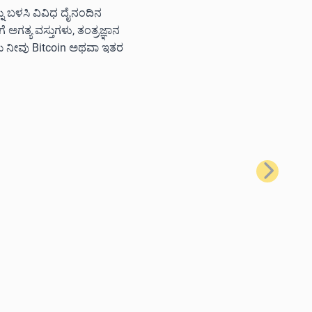
ನ್ನು ಬಳಸಿ ವಿವಿಧ ದೈನಂದಿನ
ಗತ್ಯ ವಸ್ತುಗಳು, ತಂತ್ರಜ್ಞಾನ
ಲು ನೀವು Bitcoin ಅಥವಾ ಇತರ
ಮುಂದಿನದು