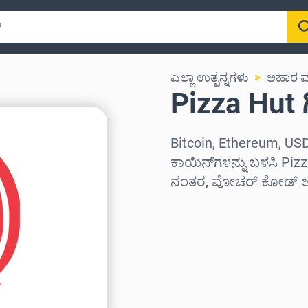
ಎಲ್ಲಾ ಉತ್ಪನ್ನಗಳು
ಆಹಾರ ಮತ
Pizza Hut ಗಿ
Bitcoin, Ethereum, USD
ಕಾಯಿನ್‌ಗಳನ್ನು ಬಳಸಿ Pizza
ನಂತರ, ವೋಚರ್ ಕೋಡ್ ಅನ್ನ
ಪ್ರದೇಶವನ್ನು ಆಯ್ಕೆಮಾಡಿ
ಮೊತ್ತವನ್ನು ಆಯ್ಕೆಮಾಡಿ