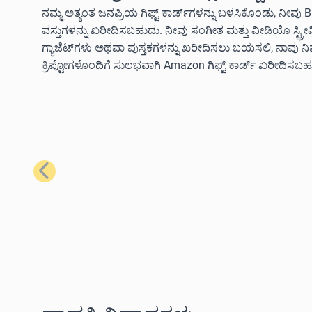
ನಮ್ಮ ಅತ್ಯಂತ ಜನಪ್ರಿಯ ಗಿಫ್ಟ್ ಕಾರ್ಡ್‌ಗಳನ್ನು ಬಳಸಿಕೊಂಡು, ನೀವು B
ವಸ್ತುಗಳನ್ನು ಖರೀದಿಸಬಹುದು. ನೀವು ಸಂಗೀತ ಮತ್ತು ವೀಡಿಯೊ ಸ್ಟ್ರ
ಗ್ಯಾಜೆಟ್‌ಗಳು ಅಥವಾ ಪುಸ್ತಕಗಳನ್ನು ಖರೀದಿಸಲು ಬಯಸಲಿ, ನಾವು 
ಕ್ರಿಪ್ಟೋಗಳೊಂದಿಗೆ ಸುಲಭವಾಗಿ Amazon ಗಿಫ್ಟ್ ಕಾರ್ಡ್ ಖರೀದಿಸಬಹ
ಹಿಂದಿನದು