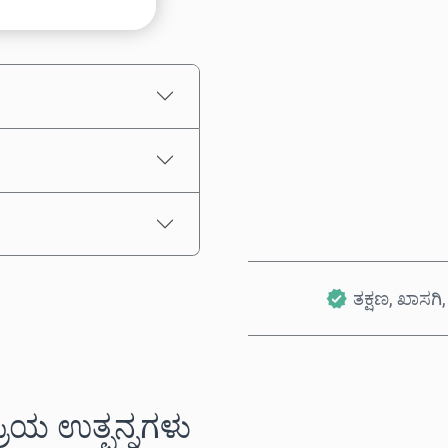
ಅಂದಾಜು ಬೆಲೆ
ತಕ್ಷಣ, ಖಾಸಗಿ, 
ಪ್ರಿಯ ಉತ್ಪನ್ನಗಳು