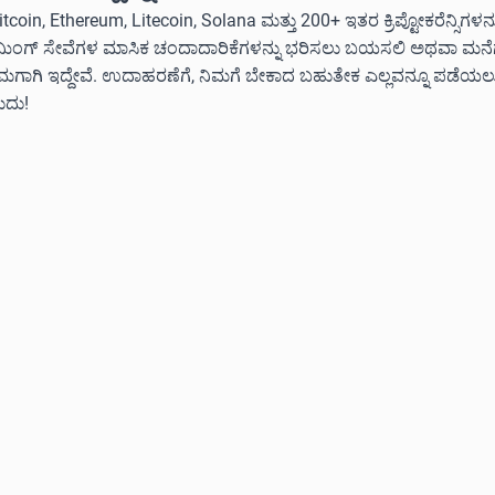
itcoin, Ethereum, Litecoin, Solana ಮತ್ತು 200+ ಇತರ ಕ್ರಿಪ್ಟೋಕರೆನ್ಸಿಗಳ
ೀಮಿಂಗ್ ಸೇವೆಗಳ ಮಾಸಿಕ ಚಂದಾದಾರಿಕೆಗಳನ್ನು ಭರಿಸಲು ಬಯಸಲಿ ಅಥವಾ ಮನೆಗೆ ಅ
ನಿಮಗಾಗಿ ಇದ್ದೇವೆ. ಉದಾಹರಣೆಗೆ, ನಿಮಗೆ ಬೇಕಾದ ಬಹುತೇಕ ಎಲ್ಲವನ್ನೂ ಪಡೆಯ
ುದು!