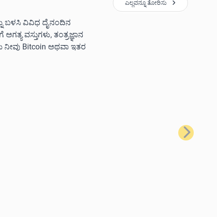
ಎಲ್ಲವನ್ನೂ ತೋರಿಸು
ನ್ನು ಬಳಸಿ ವಿವಿಧ ದೈನಂದಿನ
ಗತ್ಯ ವಸ್ತುಗಳು, ತಂತ್ರಜ್ಞಾನ
ಲು ನೀವು Bitcoin ಅಥವಾ ಇತರ
ಮುಂದಿನದು