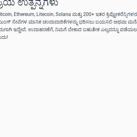
ಪ್ರಿಯ ಉತ್ಪನ್ನಗಳು
itcoin, Ethereum, Litecoin, Solana ಮತ್ತು 200+ ಇತರ ಕ್ರಿಪ್ಟೋಕರೆನ್ಸಿಗಳ
ೀಮಿಂಗ್ ಸೇವೆಗಳ ಮಾಸಿಕ ಚಂದಾದಾರಿಕೆಗಳನ್ನು ಭರಿಸಲು ಬಯಸಲಿ ಅಥವಾ ಮನೆಗೆ ಅ
ನಿಮಗಾಗಿ ಇದ್ದೇವೆ. ಉದಾಹರಣೆಗೆ, ನಿಮಗೆ ಬೇಕಾದ ಬಹುತೇಕ ಎಲ್ಲವನ್ನೂ ಪಡೆಯ
ುದು!