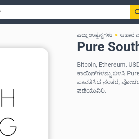
ಎಲ್ಲಾ ಉತ್ಪನ್ನಗಳು
ಆಹಾರ ಮತ
Pure South 
Bitcoin, Ethereum, USD
ಕಾಯಿನ್‌ಗಳನ್ನು ಬಳಸಿ Pure 
ಪಾವತಿಸಿದ ನಂತರ, ವೋಚರ್ 
ಪಡೆಯುವಿರಿ.
ಪ್ರದೇಶವನ್ನು ಆಯ್ಕೆಮಾಡಿ
ಮೊತ್ತವನ್ನು ಆಯ್ಕೆಮಾಡಿ