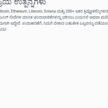
ಪ್ರಿಯ ಉತ್ಪನ್ನಗಳು
itcoin, Ethereum, Litecoin, Solana ಮತ್ತು 200+ ಇತರ ಕ್ರಿಪ್ಟೋಕರೆನ್ಸಿಗಳ
ೀಮಿಂಗ್ ಸೇವೆಗಳ ಮಾಸಿಕ ಚಂದಾದಾರಿಕೆಗಳನ್ನು ಭರಿಸಲು ಬಯಸಲಿ ಅಥವಾ ಮನೆಗೆ ಅ
ನಿಮಗಾಗಿ ಇದ್ದೇವೆ. ಉದಾಹರಣೆಗೆ, ನಿಮಗೆ ಬೇಕಾದ ಬಹುತೇಕ ಎಲ್ಲವನ್ನೂ ಪಡೆಯ
ುದು!