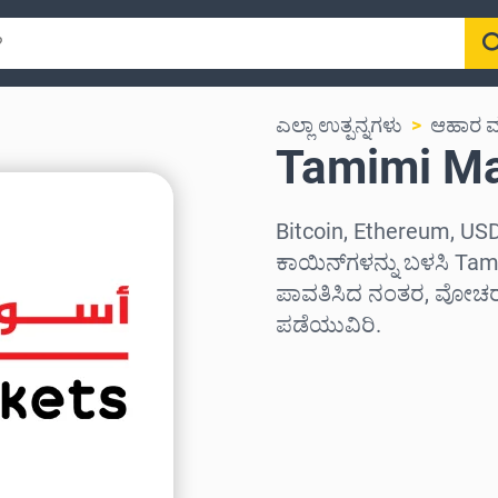
ಎಲ್ಲಾ ಉತ್ಪನ್ನಗಳು
ಆಹಾರ ಮತ
Tamimi Mark
Bitcoin, Ethereum, USD
ಕಾಯಿನ್‌ಗಳನ್ನು ಬಳಸಿ Tami
ಪಾವತಿಸಿದ ನಂತರ, ವೋಚರ್ 
ಪಡೆಯುವಿರಿ.
ಪ್ರದೇಶವನ್ನು ಆಯ್ಕೆಮಾಡಿ
ಮೊತ್ತವನ್ನು ಆಯ್ಕೆಮಾಡಿ