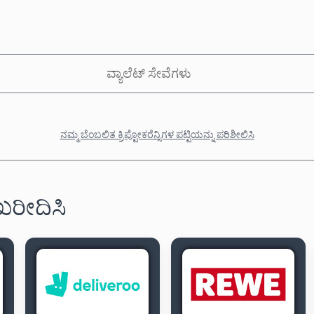
ವ್ಯಾಲೆಟ್ ಸೇವೆಗಳು
ನಮ್ಮ ಬೆಂಬಲಿತ ಕ್ರಿಪ್ಟೋಕರೆನ್ಸಿಗಳ ಪಟ್ಟಿಯನ್ನು ಪರಿಶೀಲಿಸಿ
 ಖರೀದಿಸಿ