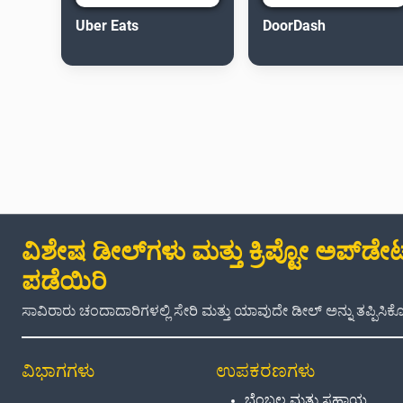
Uber Eats
DoorDash
ವಿಶೇಷ ಡೀಲ್‌ಗಳು ಮತ್ತು ಕ್ರಿಪ್ಟೋ ಅಪ್‌ಡೇಟ್
ಪಡೆಯಿರಿ
ಸಾವಿರಾರು ಚಂದಾದಾರಿಗಳಲ್ಲಿ ಸೇರಿ ಮತ್ತು ಯಾವುದೇ ಡೀಲ್ ಅನ್ನು ತಪ್ಪಿಸಿಕೊಳ
ವಿಭಾಗಗಳು
ಉಪಕರಣಗಳು
ಬೆಂಬಲ ಮತ್ತು ಸಹಾಯ