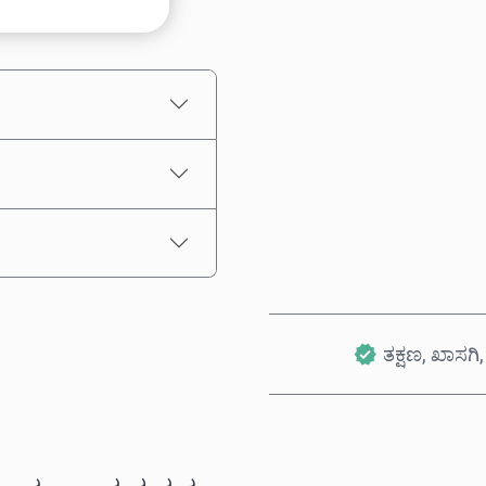
ಅಂದಾಜು ಬೆಲೆ
ತಕ್ಷಣ, ಖಾಸಗಿ, 