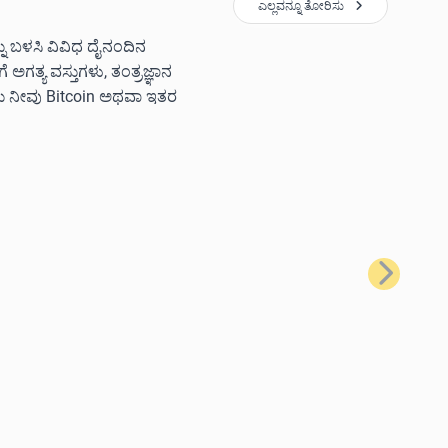
ಎಲ್ಲವನ್ನೂ ತೋರಿಸು
ನ್ನು ಬಳಸಿ ವಿವಿಧ ದೈನಂದಿನ
ಗತ್ಯ ವಸ್ತುಗಳು, ತಂತ್ರಜ್ಞಾನ
ಲು ನೀವು Bitcoin ಅಥವಾ ಇತರ
ಮುಂದಿನದು