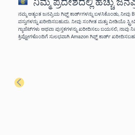
ನಿಮ್ಮ ಪ್ರದೇಶದಲ್ಲಿ ಹೆಚ್ಚು ಜನ
ನಮ್ಮ ಅತ್ಯಂತ ಜನಪ್ರಿಯ ಗಿಫ್ಟ್ ಕಾರ್ಡ್‌ಗಳನ್ನು ಬಳಸಿಕೊಂಡು, ನೀವು B
ವಸ್ತುಗಳನ್ನು ಖರೀದಿಸಬಹುದು. ನೀವು ಸಂಗೀತ ಮತ್ತು ವೀಡಿಯೊ ಸ್ಟ್ರ
ಗ್ಯಾಜೆಟ್‌ಗಳು ಅಥವಾ ಪುಸ್ತಕಗಳನ್ನು ಖರೀದಿಸಲು ಬಯಸಲಿ, ನಾವು 
ಕ್ರಿಪ್ಟೋಗಳೊಂದಿಗೆ ಸುಲಭವಾಗಿ Amazon ಗಿಫ್ಟ್ ಕಾರ್ಡ್ ಖರೀದಿಸಬಹ
ಹಿಂದಿನದು