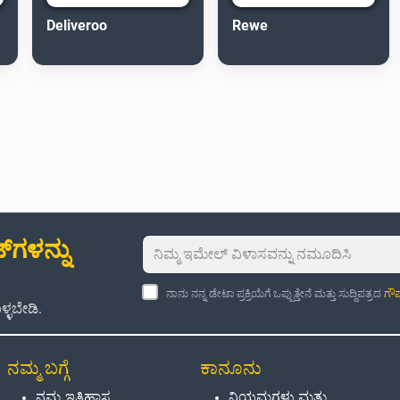
Deliveroo
Rewe
‌ಗಳನ್ನು
ನಾನು ನನ್ನ ಡೇಟಾ ಪ್ರಕ್ರಿಯೆಗೆ ಒಪ್ಪುತ್ತೇನೆ ಮತ್ತು ಸುದ್ದಿಪತ್ರದ
ಗೌಪ
್ಳಬೇಡಿ.
ನಮ್ಮ ಬಗ್ಗೆ
ಕಾನೂನು
ನಮ್ಮ ಇತಿಹಾಸ
ನಿಯಮಗಳು ಮತ್ತು