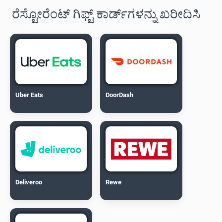
ರೆಸ್ಟೋರೆಂಟ್ ಗಿಫ್ಟ್ ಕಾರ್ಡ್‌ಗಳನ್ನು ಖರೀದಿಸಿ
Uber Eats
DoorDash
Deliveroo
Rewe