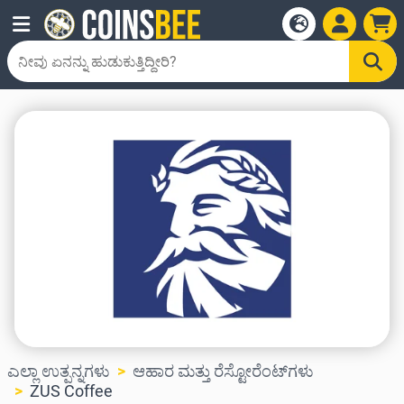
ಎಲ್ಲಾ ಉತ್ಪನ್ನಗಳು
ಆಹಾರ ಮತ್ತು ರೆಸ್ಟೋರೆಂಟ್‌ಗಳು
ZUS Coffee