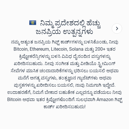
ನಿಮ್ಮ ಪ್ರದೇಶದಲ್ಲಿ ಹೆಚ್ಚು
ಜನಪ್ರಿಯ ಉತ್ಪನ್ನಗಳು
ನಮ್ಮ ಅತ್ಯಂತ ಜನಪ್ರಿಯ ಗಿಫ್ಟ್ ಕಾರ್ಡ್‌ಗಳನ್ನು ಬಳಸಿಕೊಂಡು, ನೀವು
Bitcoin, Ethereum, Litecoin, Solana ಮತ್ತು 200+ ಇತರ
ಕ್ರಿಪ್ಟೋಕರೆನ್ಸಿಗಳನ್ನು ಬಳಸಿ ವಿವಿಧ ದೈನಂದಿನ ವಸ್ತುಗಳನ್ನು
ಖರೀದಿಸಬಹುದು. ನೀವು ಸಂಗೀತ ಮತ್ತು ವೀಡಿಯೊ ಸ್ಟ್ರೀಮಿಂಗ್
ಸೇವೆಗಳ ಮಾಸಿಕ ಚಂದಾದಾರಿಕೆಗಳನ್ನು ಭರಿಸಲು ಬಯಸಲಿ ಅಥವಾ
ಮನೆಗೆ ಅಗತ್ಯ ವಸ್ತುಗಳು, ತಂತ್ರಜ್ಞಾನ ಗ್ಯಾಜೆಟ್‌ಗಳು ಅಥವಾ
ಪುಸ್ತಕಗಳನ್ನು ಖರೀದಿಸಲು ಬಯಸಲಿ, ನಾವು ನಿಮಗಾಗಿ ಇದ್ದೇವೆ.
ಉದಾಹರಣೆಗೆ, ನಿಮಗೆ ಬೇಕಾದ ಬಹುತೇಕ ಎಲ್ಲವನ್ನೂ ಪಡೆಯಲು ನೀವು
Bitcoin ಅಥವಾ ಇತರ ಕ್ರಿಪ್ಟೋಗಳೊಂದಿಗೆ ಸುಲಭವಾಗಿ Amazon ಗಿಫ್ಟ್
ಕಾರ್ಡ್ ಖರೀದಿಸಬಹುದು!