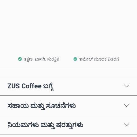
ಈಗಲೇ ಖರೀದಿಸಿ
ಕಾರ್ಟ್‌ಗೆ ಸೇರಿಸಿ
ತಕ್ಷಣ, ಖಾಸಗಿ, ಸುರಕ್ಷಿತ
ಇಮೇಲ್ ಮೂಲಕ ವಿತರಣೆ
ZUS Coffee ಬಗ್ಗೆ
ಸಹಾಯ ಮತ್ತು ಸೂಚನೆಗಳು
ನಿಯಮಗಳು ಮತ್ತು ಷರತ್ತುಗಳು