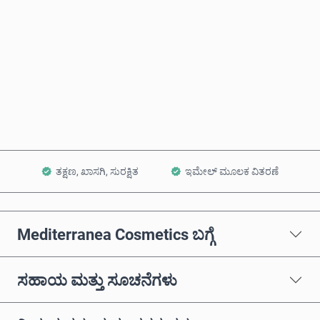
ಈಗಲೇ ಖರೀದಿಸಿ
ಕಾರ್ಟ್‌ಗೆ ಸೇರಿಸಿ
ತಕ್ಷಣ, ಖಾಸಗಿ, ಸುರಕ್ಷಿತ
ಇಮೇಲ್ ಮೂಲಕ ವಿತರಣೆ
Mediterranea Cosmetics ಬಗ್ಗೆ
ಸಹಾಯ ಮತ್ತು ಸೂಚನೆಗಳು