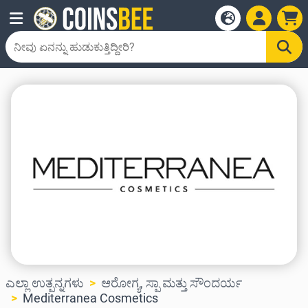
ಎಲ್ಲಾ ಉತ್ಪನ್ನಗಳು
ಆರೋಗ್ಯ, ಸ್ಪಾ ಮತ್ತು ಸೌಂದರ್ಯ
Mediterranea Cosmetics