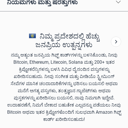
ನಿಯಮಗಳು ಮತ್ತು ಷರತ್ತುಗಳು
ನಿಮ್ಮ ಪ್ರದೇಶದಲ್ಲಿ ಹೆಚ್ಚು
ಜನಪ್ರಿಯ ಉತ್ಪನ್ನಗಳು
ನಮ್ಮ ಅತ್ಯಂತ ಜನಪ್ರಿಯ ಗಿಫ್ಟ್ ಕಾರ್ಡ್‌ಗಳನ್ನು ಬಳಸಿಕೊಂಡು, ನೀವು
Bitcoin, Ethereum, Litecoin, Solana ಮತ್ತು 200+ ಇತರ
ಕ್ರಿಪ್ಟೋಕರೆನ್ಸಿಗಳನ್ನು ಬಳಸಿ ವಿವಿಧ ದೈನಂದಿನ ವಸ್ತುಗಳನ್ನು
ಖರೀದಿಸಬಹುದು. ನೀವು ಸಂಗೀತ ಮತ್ತು ವೀಡಿಯೊ ಸ್ಟ್ರೀಮಿಂಗ್
ಸೇವೆಗಳ ಮಾಸಿಕ ಚಂದಾದಾರಿಕೆಗಳನ್ನು ಭರಿಸಲು ಬಯಸಲಿ ಅಥವಾ
ಮನೆಗೆ ಅಗತ್ಯ ವಸ್ತುಗಳು, ತಂತ್ರಜ್ಞಾನ ಗ್ಯಾಜೆಟ್‌ಗಳು ಅಥವಾ
ಪುಸ್ತಕಗಳನ್ನು ಖರೀದಿಸಲು ಬಯಸಲಿ, ನಾವು ನಿಮಗಾಗಿ ಇದ್ದೇವೆ.
ಉದಾಹರಣೆಗೆ, ನಿಮಗೆ ಬೇಕಾದ ಬಹುತೇಕ ಎಲ್ಲವನ್ನೂ ಪಡೆಯಲು ನೀವು
Bitcoin ಅಥವಾ ಇತರ ಕ್ರಿಪ್ಟೋಗಳೊಂದಿಗೆ ಸುಲಭವಾಗಿ Amazon ಗಿಫ್ಟ್
ಕಾರ್ಡ್ ಖರೀದಿಸಬಹುದು!