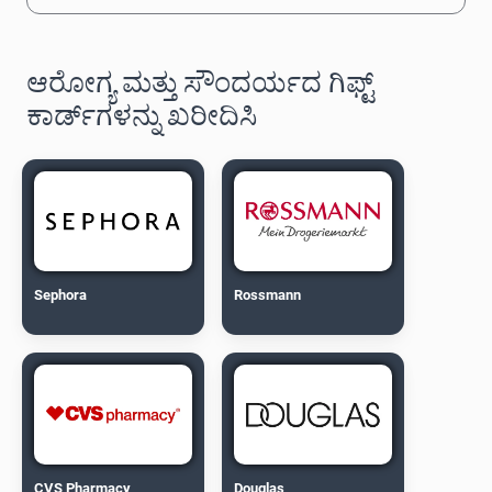
ಆರೋಗ್ಯ ಮತ್ತು ಸೌಂದರ್ಯದ ಗಿಫ್ಟ್
ಕಾರ್ಡ್‌ಗಳನ್ನು ಖರೀದಿಸಿ
Sephora
Rossmann
CVS Pharmacy
Douglas