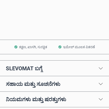
ಈಗಲೇ ಖರೀದಿಸಿ
ಕಾರ್ಟ್‌ಗೆ ಸೇರಿಸಿ
ತಕ್ಷಣ, ಖಾಸಗಿ, ಸುರಕ್ಷಿತ
ಇಮೇಲ್ ಮೂಲಕ ವಿತರಣೆ
SLEVOMAT ಬಗ್ಗೆ
ಸಹಾಯ ಮತ್ತು ಸೂಚನೆಗಳು
ನಿಯಮಗಳು ಮತ್ತು ಷರತ್ತುಗಳು