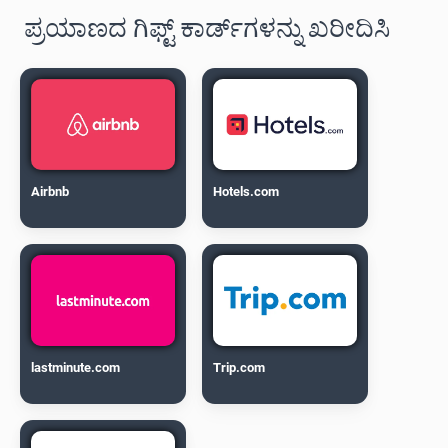
ಪ್ರಯಾಣದ ಗಿಫ್ಟ್ ಕಾರ್ಡ್‌ಗಳನ್ನು ಖರೀದಿಸಿ
Airbnb
Hotels.com
lastminute.com
Trip.com