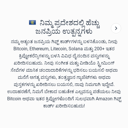
ನಿಮ್ಮ ಪ್ರದೇಶದಲ್ಲಿ ಹೆಚ್ಚು
ಜನಪ್ರಿಯ ಉತ್ಪನ್ನಗಳು
ನಮ್ಮ ಅತ್ಯಂತ ಜನಪ್ರಿಯ ಗಿಫ್ಟ್ ಕಾರ್ಡ್‌ಗಳನ್ನು ಬಳಸಿಕೊಂಡು, ನೀವು
Bitcoin, Ethereum, Litecoin, Solana ಮತ್ತು 200+ ಇತರ
ಕ್ರಿಪ್ಟೋಕರೆನ್ಸಿಗಳನ್ನು ಬಳಸಿ ವಿವಿಧ ದೈನಂದಿನ ವಸ್ತುಗಳನ್ನು
ಖರೀದಿಸಬಹುದು. ನೀವು ಸಂಗೀತ ಮತ್ತು ವೀಡಿಯೊ ಸ್ಟ್ರೀಮಿಂಗ್
ಸೇವೆಗಳ ಮಾಸಿಕ ಚಂದಾದಾರಿಕೆಗಳನ್ನು ಭರಿಸಲು ಬಯಸಲಿ ಅಥವಾ
ಮನೆಗೆ ಅಗತ್ಯ ವಸ್ತುಗಳು, ತಂತ್ರಜ್ಞಾನ ಗ್ಯಾಜೆಟ್‌ಗಳು ಅಥವಾ
ಪುಸ್ತಕಗಳನ್ನು ಖರೀದಿಸಲು ಬಯಸಲಿ, ನಾವು ನಿಮಗಾಗಿ ಇದ್ದೇವೆ.
ಉದಾಹರಣೆಗೆ, ನಿಮಗೆ ಬೇಕಾದ ಬಹುತೇಕ ಎಲ್ಲವನ್ನೂ ಪಡೆಯಲು ನೀವು
Bitcoin ಅಥವಾ ಇತರ ಕ್ರಿಪ್ಟೋಗಳೊಂದಿಗೆ ಸುಲಭವಾಗಿ Amazon ಗಿಫ್ಟ್
ಕಾರ್ಡ್ ಖರೀದಿಸಬಹುದು!