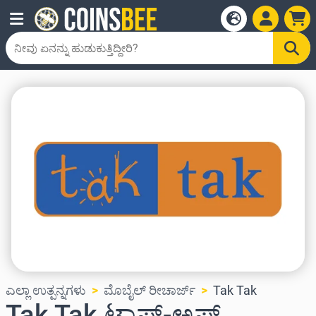
ಎಲ್ಲಾ ಉತ್ಪನ್ನಗಳು
ಮೊಬೈಲ್ ರೀಚಾರ್ಜ್
Tak Tak
Tak Tak ಟಾಪ್-ಅಪ್