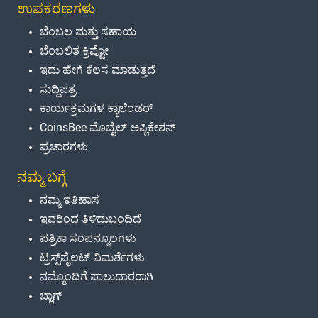
ಉಪಕರಣಗಳು
ಬೆಂಬಲ ಮತ್ತು ಸಹಾಯ
ಬೆಂಬಲಿತ ಕ್ರಿಪ್ಟೋ
ಇದು ಹೇಗೆ ಕೆಲಸ ಮಾಡುತ್ತದೆ
ಸುದ್ದಿಪತ್ರ
ಕಾರ್ಯಕ್ರಮಗಳ ಕ್ಯಾಲೆಂಡರ್
CoinsBee ಮೊಬೈಲ್ ಅಪ್ಲಿಕೇಶನ್
ಪ್ರಚಾರಗಳು
ನಮ್ಮ ಬಗ್ಗೆ
ನಮ್ಮ ಇತಿಹಾಸ
ಇವರಿಂದ ತಿಳಿದುಬಂದಿದೆ
ಪತ್ರಿಕಾ ಸಂಪನ್ಮೂಲಗಳು
ಟ್ರಸ್ಟ್‌ಪೈಲಟ್ ವಿಮರ್ಶೆಗಳು
ನಮ್ಮೊಂದಿಗೆ ಪಾಲುದಾರರಾಗಿ
ಬ್ಲಾಗ್