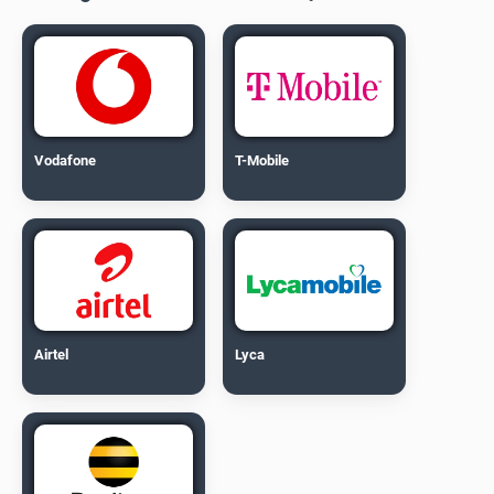
Vodafone
T-Mobile
Airtel
Lyca