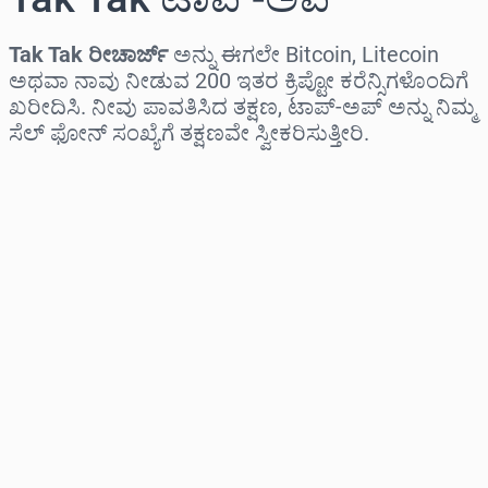
Tak Tak ರೀಚಾರ್ಜ್
ಅನ್ನು ಈಗಲೇ Bitcoin, Litecoin
ಅಥವಾ ನಾವು ನೀಡುವ 200 ಇತರ ಕ್ರಿಪ್ಟೋ ಕರೆನ್ಸಿಗಳೊಂದಿಗೆ
ಖರೀದಿಸಿ. ನೀವು ಪಾವತಿಸಿದ ತಕ್ಷಣ, ಟಾಪ್-ಅಪ್ ಅನ್ನು ನಿಮ್ಮ
ಸೆಲ್ ಫೋನ್ ಸಂಖ್ಯೆಗೆ ತಕ್ಷಣವೇ ಸ್ವೀಕರಿಸುತ್ತೀರಿ.
ಪ್ರದೇಶವನ್ನು ಆಯ್ಕೆಮಾಡಿ
ಮೊತ್ತವನ್ನು ಆಯ್ಕೆಮಾಡಿ
ಅಂದಾಜು ಬೆಲೆ
ಈಗಲೇ ಖರೀದಿಸಿ