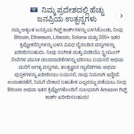
ನಿಮ್ಮ ಪ್ರದೇಶದಲ್ಲಿ ಹೆಚ್ಚು
ಜನಪ್ರಿಯ ಉತ್ಪನ್ನಗಳು
ನಮ್ಮ ಅತ್ಯಂತ ಜನಪ್ರಿಯ ಗಿಫ್ಟ್ ಕಾರ್ಡ್‌ಗಳನ್ನು ಬಳಸಿಕೊಂಡು, ನೀವು
Bitcoin, Ethereum, Litecoin, Solana ಮತ್ತು 200+ ಇತರ
ಕ್ರಿಪ್ಟೋಕರೆನ್ಸಿಗಳನ್ನು ಬಳಸಿ ವಿವಿಧ ದೈನಂದಿನ ವಸ್ತುಗಳನ್ನು
ಖರೀದಿಸಬಹುದು. ನೀವು ಸಂಗೀತ ಮತ್ತು ವೀಡಿಯೊ ಸ್ಟ್ರೀಮಿಂಗ್
ಸೇವೆಗಳ ಮಾಸಿಕ ಚಂದಾದಾರಿಕೆಗಳನ್ನು ಭರಿಸಲು ಬಯಸಲಿ ಅಥವಾ
ಮನೆಗೆ ಅಗತ್ಯ ವಸ್ತುಗಳು, ತಂತ್ರಜ್ಞಾನ ಗ್ಯಾಜೆಟ್‌ಗಳು ಅಥವಾ
ಪುಸ್ತಕಗಳನ್ನು ಖರೀದಿಸಲು ಬಯಸಲಿ, ನಾವು ನಿಮಗಾಗಿ ಇದ್ದೇವೆ.
ಉದಾಹರಣೆಗೆ, ನಿಮಗೆ ಬೇಕಾದ ಬಹುತೇಕ ಎಲ್ಲವನ್ನೂ ಪಡೆಯಲು ನೀವು
Bitcoin ಅಥವಾ ಇತರ ಕ್ರಿಪ್ಟೋಗಳೊಂದಿಗೆ ಸುಲಭವಾಗಿ Amazon ಗಿಫ್ಟ್
ಕಾರ್ಡ್ ಖರೀದಿಸಬಹುದು!