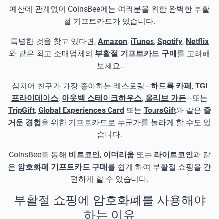
예산에 관계없이 CoinsBee에는 여러분을 위한 완벽한 부활
절 기프트카드가 있습니다.
특별한 것을 찾고 있다면,
Amazon
,
iTunes
,
Spotify
,
Netflix
와 같은 최고 소매업체의
부활절 기프트카드 구매
를 고려해
보세요.
심지어 친구가 가장 좋아하는 레스토랑—
하드록 카페
,
TGI
프라이데이스
,
아웃백 스테이크하우스
,
올리브 가든
—또는
TripGift
,
Global Experiences Card
또는
ToursGift
와 같은
즐
거운 경험
을 위한 기프트카드로 누군가를 놀라게 할 수도 있
습니다.
CoinsBee를 통해
비트코인
,
이더리움
또는
라이트코인
과 같
은
암호화폐 기프트카드 구매
를 쉽게 하여 부활절 쇼핑을 간
편하게 할 수 있습니다.
부활절 쇼핑에 암호화폐를 사용해야
하는 이유