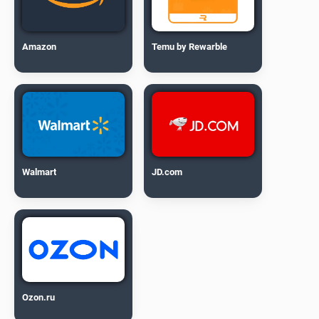
Amazon
Temu by Rewarble
Walmart
JD.com
Ozon.ru