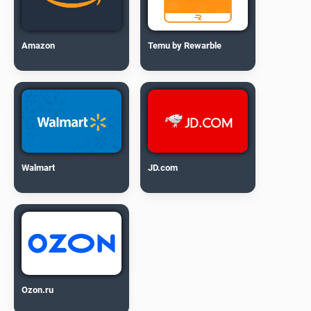
Amazon
Temu by Rewarble
Walmart
JD.com
Ozon.ru