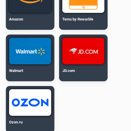
Amazon
Temu by Rewarble
Walmart
JD.com
Ozon.ru