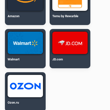
Amazon
Temu by Rewarble
Walmart
JD.com
Ozon.ru